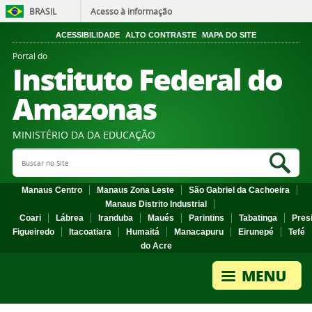
BRASIL
Acesso à informação
ACESSIBILIDADE
ALTO CONTRASTE
MAPA DO SITE
Portal do
Instituto Federal do
Amazonas
MINISTÉRIO DA DA EDUCAÇÃO
Search Site
Sea
Manaus Centro
Manaus Zona Leste
São Gabriel da Cachoeira
Manaus Distrito Industrial
Coari
Lábrea
Iranduba
Maués
Parintins
Tabatinga
Pres
Figueiredo
Itacoatiara
Humaitá
Manacapuru
Eirunepé
Tefé
do Acre