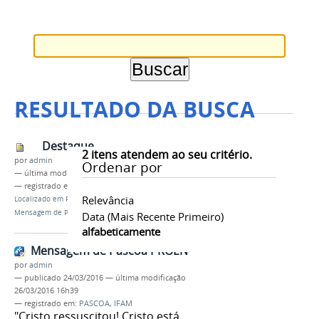
RESULTADO DA BUSCA
Destaque
2
itens atendem ao seu critério.
por
admin
Ordenar por
—
última modificação
24/03/2016 00h47
— registrado em:
PASCOA
,
IFAM
Relevância
Localizado em
PRÓ-REITORIAS
/
…
/
Notícias
/
Mensagem de Páscoa PROEN
Data (mais Recente Primeiro)
alfabeticamente
Mensagem de Páscoa PROEN
por
admin
—
publicado
24/03/2016
—
última modificação
26/03/2016 16h39
— registrado em:
PASCOA
,
IFAM
"Cristo ressuscitou! Cristo está