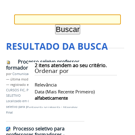
RESULTADO DA BUSCA
Processo seleivo professor
2
itens atendem ao seu critério.
formador comp.jpg
Ordenar por
por
Comunicação CPR
—
última modificação
07/12/2022 00h27
Relevância
— registrado em:
IFAM
,
CAMPUS PARINTINS
,
CURSOS FIC
,
PROFESSOR FORMADOR
,
PROCESSO
Data (mais Recente Primeiro)
SELETIVO
alfabeticamente
Localizado em
CAMPUS
/
…
/
Notícias
/
Processo
seletivo para professores formadores - Resultado
Final
Processo seletivo para
professores formadores -