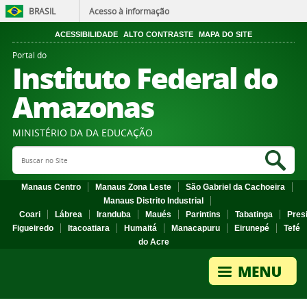
BRASIL
Acesso à informação
ACESSIBILIDADE
ALTO CONTRASTE
MAPA DO SITE
Portal do
Instituto Federal do
Amazonas
MINISTÉRIO DA DA EDUCAÇÃO
Search Site
Sea
Manaus Centro
Manaus Zona Leste
São Gabriel da Cachoeira
Manaus Distrito Industrial
Coari
Lábrea
Iranduba
Maués
Parintins
Tabatinga
Pres
Figueiredo
Itacoatiara
Humaitá
Manacapuru
Eirunepé
Tefé
do Acre