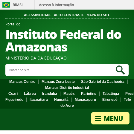
BRASIL
Acesso à informação
ACESSIBILIDADE
ALTO CONTRASTE
MAPA DO SITE
Portal do
Instituto Federal do
Amazonas
MINISTÉRIO DA DA EDUCAÇÃO
Search Site
Sea
Manaus Centro
Manaus Zona Leste
São Gabriel da Cachoeira
Manaus Distrito Industrial
Coari
Lábrea
Iranduba
Maués
Parintins
Tabatinga
Pres
Figueiredo
Itacoatiara
Humaitá
Manacapuru
Eirunepé
Tefé
do Acre