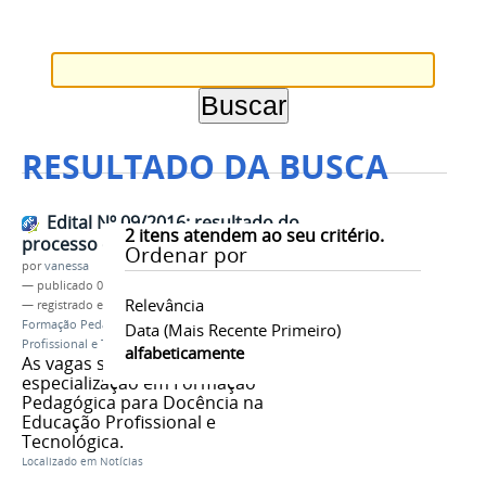
RESULTADO DA BUSCA
Edital Nº 09/2016: resultado do
2
itens atendem ao seu critério.
processo de seleção
Ordenar por
por
vanessa
—
publicado
05/04/2016
Relevância
— registrado em:
Edital Nº 09/2016
,
Resultado
,
Formação Pedagógica para Docência na Educação
Data (mais Recente Primeiro)
Profissional e Tecnológica
,
Plafor
alfabeticamente
As vagas são para o curso de
especialização em Formação
Pedagógica para Docência na
Educação Profissional e
Tecnológica.
Localizado em
Notícias