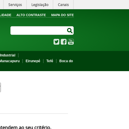
Serviços
Legislação
Canais
LIDADE
ALTO CONTRASTE
MAPA DO SITE
Search Site
Search Site
Twitter
Facebook
YouTube
Industrial
Manacapuru
Eirunepé
Tefé
Boca do
atendem ao seu critério.