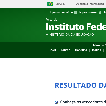
BRASIL
Acesso à informação
Ir para o conteúdo
1
Ir para o menu
2
I
Portal do
Instituto Fed
MINISTÉRIO DA DA EDUCAÇÃO
Manaus C
Coari
Lábrea
Iranduba
Maués
RESULTADO D
Conheça os vencedores 