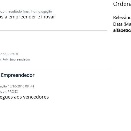
Orden
edor
,
resultado final
,
homologação
nos a empreender e inovar
Relevânc
Data (ma
alfabeti
edor
,
PROEX
o IFAM Empreendedor
M Empreendedor
cação
13/10/2016 08h41
edor
,
PROEX
regues aos vencedores