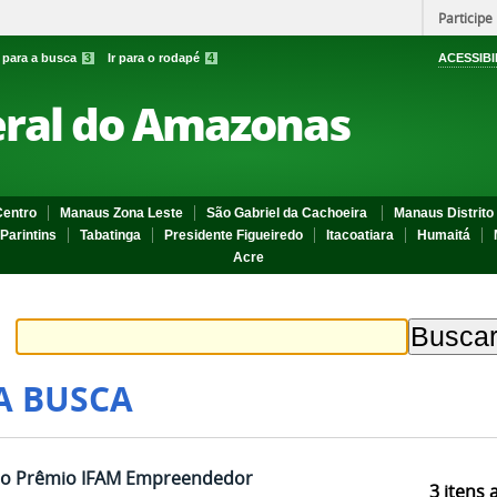
Participe
r para a busca
3
Ir para o rodapé
4
ACESSIBI
eral do Amazonas
entro
Manaus Zona Leste
São Gabriel da Cachoeira
Manaus Distrito 
Parintins
Tabatinga
Presidente Figueiredo
Itacoatiara
Humaitá
Acre
A BUSCA
do Prêmio IFAM Empreendedor
3
itens 