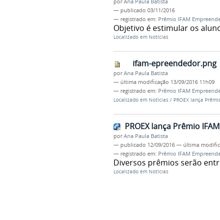
por
Ana Paula Batista
—
publicado
03/11/2016
— registrado em:
Prêmio IFAM Empreend
Objetivo é estimular os alu
Localizado em
Notícias
ifam-epreendedor.png
por
Ana Paula Batista
—
última modificação
13/09/2016 11h09
— registrado em:
Prêmio IFAM Empreend
Localizado em
Notícias
/
PROEX lança Prêmi
PROEX lança Prêmio IFA
por
Ana Paula Batista
—
publicado
12/09/2016
—
última modifi
— registrado em:
Prêmio IFAM Empreend
Diversos prêmios serão ent
Localizado em
Notícias