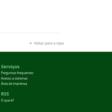
Voltar para o topo
Serviços
Perguntas frequentes
Acesso a sistemas
Área de imprensa
RSS
O que é?