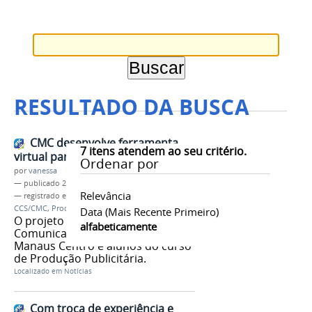
RESULTADO DA BUSCA
CMC desenvolve ferramenta
7
itens atendem ao seu critério.
virtual para integração de alunos
Ordenar por
por
vanessa
—
publicado
23/06/2016
Relevância
— registrado em:
Campus Manaus Centro
,
CCS/CMC
,
Produção Publicitária
,
CMC 360°
Data (mais Recente Primeiro)
O projeto é desenvolvido pela
alfabeticamente
Comunicação Social do Campus
Manaus Centro e alunos do curso
de Produção Publicitária.
Localizado em
Notícias
Com troca de experiência e