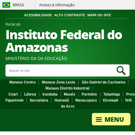
BRASIL
Acesso à informação
ACESSIBILIDADE
ALTO CONTRASTE
MAPA DO SITE
Portal do
Instituto Federal do
Amazonas
MINISTÉRIO DA DA EDUCAÇÃO
Search Site
Sea
Manaus Centro
Manaus Zona Leste
São Gabriel da Cachoeira
Manaus Distrito Industrial
Coari
Lábrea
Iranduba
Maués
Parintins
Tabatinga
Pres
Figueiredo
Itacoatiara
Humaitá
Manacapuru
Eirunepé
Tefé
do Acre