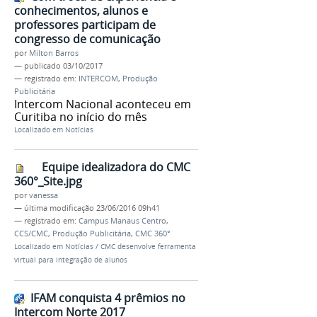
conhecimentos, alunos e
professores participam de
congresso de comunicação
por
Milton Barros
—
publicado
03/10/2017
— registrado em:
INTERCOM
,
Produção
Publicitária
Intercom Nacional aconteceu em
Curitiba no início do mês
Localizado em
Notícias
Equipe idealizadora do CMC
360°_Site.jpg
por
vanessa
—
última modificação
23/06/2016 09h41
— registrado em:
Campus Manaus Centro
,
CCS/CMC
,
Produção Publicitária
,
CMC 360°
Localizado em
Notícias
/
CMC desenvolve ferramenta
virtual para integração de alunos
IFAM conquista 4 prêmios no
Intercom Norte 2017