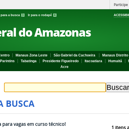
Participe
r para a busca
3
Ir para o rodapé
4
ACESSIBI
eral do Amazonas
entro
Manaus Zona Leste
São Gabriel da Cachoeira
Manaus Distrito 
Parintins
Tabatinga
Presidente Figueiredo
Itacoatiara
Humaitá
Acre
A BUSCA
 para vagas em curso técnico!
1
itens 