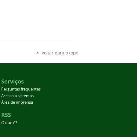
Voltar para o topo
Serviços
Perguntas frequentes
Acesso a sistemas
Área de imprensa
RSS
O que é?