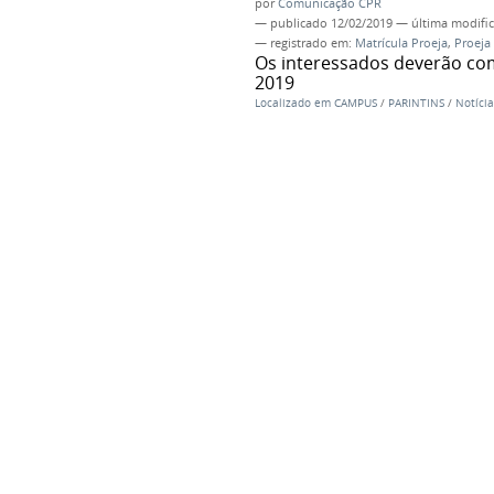
por
Comunicação CPR
—
publicado
12/02/2019
—
última modifi
— registrado em:
Matrícula Proeja
,
Proeja
Os interessados deverão com
2019
Localizado em
CAMPUS
/
PARINTINS
/
Notícia