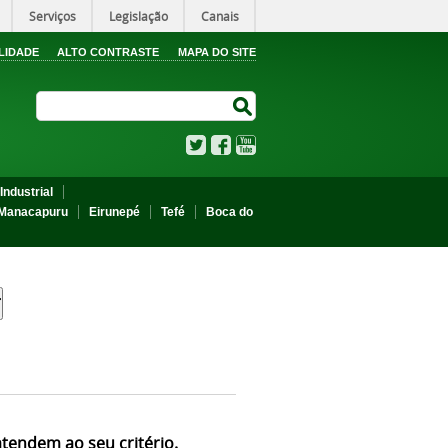
Serviços
Legislação
Canais
LIDADE
ALTO CONTRASTE
MAPA DO SITE
Search Site
Search Site
Twitter
Facebook
YouTube
Industrial
Manacapuru
Eirunepé
Tefé
Boca do
atendem ao seu critério.