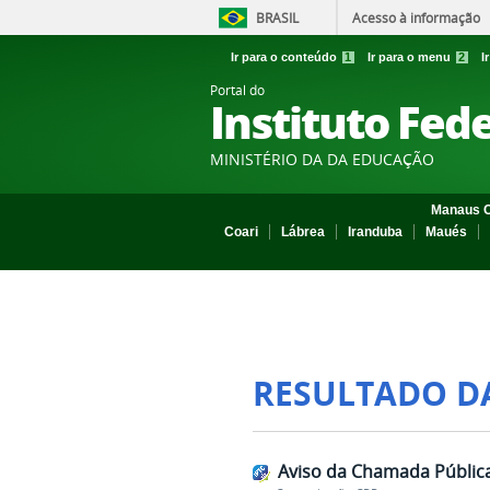
BRASIL
Acesso à informação
Ir para o conteúdo
1
Ir para o menu
2
I
Portal do
Instituto Fed
MINISTÉRIO DA DA EDUCAÇÃO
Manaus C
Coari
Lábrea
Iranduba
Maués
RESULTADO D
Aviso da Chamada Pública