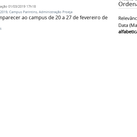
Orden
cação
01/03/2019 17h18
 2019
,
Campus Parintins
,
Administração Proeja
parecer ao campus de 20 a 27 de fevereiro de
Relevânc
Data (ma
s
alfabeti