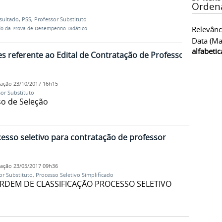
Orden
sultado
,
PSS
,
Professor Substituto
Relevânc
do da Prova de Desempenho Didático
Data (ma
alfabeti
 referente ao Edital de Contratação de Professor
cação
23/10/2017 16h15
or Substituto
so de Seleção
sso seletivo para contratação de professor
cação
23/05/2017 09h36
or Substituto
,
Processo Seletivo Simplificado
ORDEM DE CLASSIFICAÇÃO PROCESSO SELETIVO