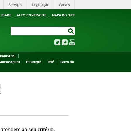
Serviços
Legislação
Canais
LIDADE
ALTO CONTRASTE
MAPA DO SITE
Search Site
Search Site
Twitter
Facebook
YouTube
Industrial
Manacapuru
Eirunepé
Tefé
Boca do
 atendem ao seu critério.