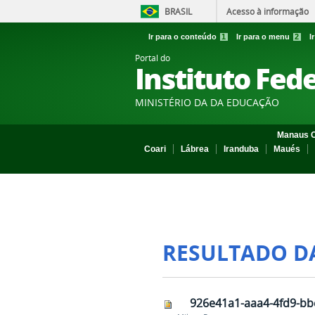
BRASIL
Acesso à informação
Ir para o conteúdo
1
Ir para o menu
2
I
Portal do
Instituto Fed
MINISTÉRIO DA DA EDUCAÇÃO
Manaus C
Coari
Lábrea
Iranduba
Maués
RESULTADO D
926e41a1-aaa4-4fd9-bb