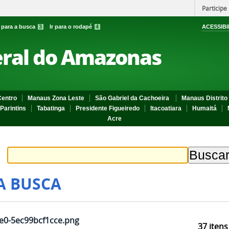
Participe
r para a busca
3
Ir para o rodapé
4
ACESSIBI
eral do Amazonas
entro
Manaus Zona Leste
São Gabriel da Cachoeira
Manaus Distrito 
Parintins
Tabatinga
Presidente Figueiredo
Itacoatiara
Humaitá
Acre
A BUSCA
e0-5ec99bcf1cce.png
37
itens