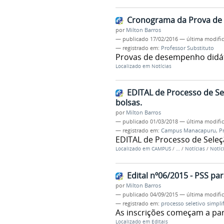
Cronograma da Prova de 
por
Milton Barros
—
publicado
17/02/2016
—
última modifi
— registrado em:
Professor Substituto
Provas de desempenho didáti
Localizado em
Notícias
EDITAL de Processo de Se
bolsas.
por
Milton Barros
—
publicado
01/03/2018
—
última modifi
— registrado em:
Campus Manacapuru
,
P
EDITAL de Processo de Seleç
Localizado em
CAMPUS
/
…
/
Notícias
/
Notíc
Edital nº06/2015 - PSS pa
por
Milton Barros
—
publicado
04/09/2015
—
última modifi
— registrado em:
processo seletivo simpli
As inscrições começam a par
Localizado em
Editais