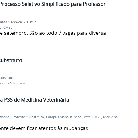
rocesso Seletivo Simplificado para Professor
cação
04/09/2017 12h07
o
,
CMZL
e setembro. São ao todo 7 vagas para diversa
ubstituto
ubstituto
ssores Substitutos
 PSS de Medicina Veterinária
ficado
,
Professor Substituto
,
Campus Manaus Zona Leste
,
CMZL
,
Medicina
ente devem ficar atentos às mudanças