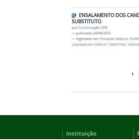
ENSALAMENTO DOS CANDI
SUBSTITUTO
por
Comunicação CPR
—
publicado
24/09/2015
— registrado em:
Processo Seletivo
,
Profe
Localizado em
CAMPUS
/
PARINTINS
/
Notícia
1
Instituição