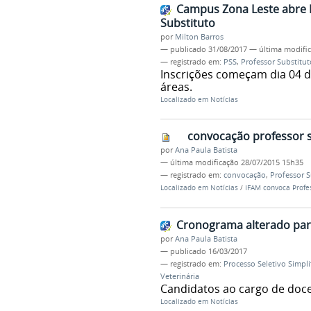
Campus Zona Leste abre P
Substituto
por
Milton Barros
—
publicado
31/08/2017
—
última modifi
— registrado em:
PSS
,
Professor Substitut
Inscrições começam dia 04 d
áreas.
Localizado em
Notícias
convocação professor s
por
Ana Paula Batista
—
última modificação
28/07/2015 15h35
— registrado em:
convocação
,
Professor S
Localizado em
Notícias
/
IFAM convoca Profe
Cronograma alterado para
por
Ana Paula Batista
—
publicado
16/03/2017
— registrado em:
Processo Seletivo Simpli
Veterinária
Candidatos ao cargo de doc
Localizado em
Notícias