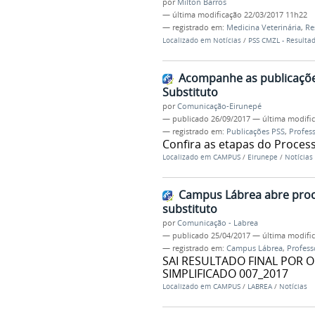
por
Milton Barros
—
última modificação
22/03/2017 11h22
— registrado em:
Medicina Veterinária
,
Re
Localizado em
Notícias
/
PSS CMZL - Resulta
Acompanhe as publicações
Substituto
por
Comunicação-Eirunepé
—
publicado
26/09/2017
—
última modifi
— registrado em:
Publicações PSS
,
Profess
Confira as etapas do Proces
Localizado em
CAMPUS
/
Eirunepe
/
Notícias
Campus Lábrea abre proce
substituto
por
Comunicação - Labrea
—
publicado
25/04/2017
—
última modifi
— registrado em:
Campus Lábrea
,
Profess
SAI RESULTADO FINAL POR 
SIMPLIFICADO 007_2017
Localizado em
CAMPUS
/
LABREA
/
Notícias