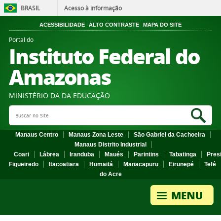
BRASIL
Acesso à informação
ACESSIBILIDADE
ALTO CONTRASTE
MAPA DO SITE
Portal do
Instituto Federal do
Amazonas
MINISTÉRIO DA DA EDUCAÇÃO
Search Site
Sea
Manaus Centro
Manaus Zona Leste
São Gabriel da Cachoeira
Manaus Distrito Industrial
Coari
Lábrea
Iranduba
Maués
Parintins
Tabatinga
Pres
Figueiredo
Itacoatiara
Humaitá
Manacapuru
Eirunepé
Tefé
do Acre