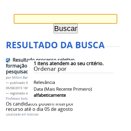
RESULTADO DA BUSCA
Resultado processo seletivo
1
itens atendem ao seu critério.
formação de cadastro professor
Ordenar por
pesquisador bolsista
por
Milton Barros
Relevância
—
publicado
04/08/2015
—
última modificação
05/08/2015 16h28
Data (mais Recente Primeiro)
— registrado em:
PROEN
,
edital nº15/2015
,
EaD
,
alfabeticamente
Professor bolsista
Os candidatos podem interpor
recurso até o dia 05 de agosto
Localizado em
Notícias