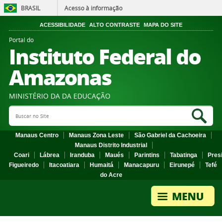
BRASIL
Acesso à informação
ACESSIBILIDADE
ALTO CONTRASTE
MAPA DO SITE
Portal do
Instituto Federal do
Amazonas
MINISTÉRIO DA DA EDUCAÇÃO
Search Site
Sea
Manaus Centro
Manaus Zona Leste
São Gabriel da Cachoeira
Manaus Distrito Industrial
Coari
Lábrea
Iranduba
Maués
Parintins
Tabatinga
Pres
Figueiredo
Itacoatiara
Humaitá
Manacapuru
Eirunepé
Tefé
do Acre