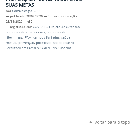
SUAS METAS
por
Comunicação CPR
—
publicado
28/08/2020
—
última modificação
23/11/2020 11h32
— registrado em:
COVID-19
,
Projeto de extensão
,
comunidades tradicionais
,
comunidades
ribeirinhas
,
IFAM
,
campus Parintins
,
saúde
mental
,
prevenção
,
promoção
,
sabão caseiro
Localizado em
CAMPUS
/
PARINTINS
/
Notícias
Voltar para o topo