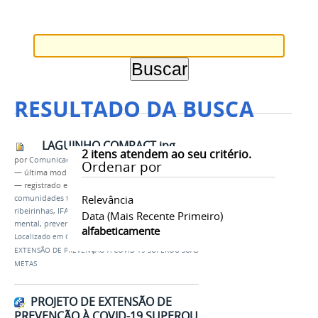
RESULTADO DA BUSCA
LAGUINHO COMPACT.jpg
2
itens atendem ao seu critério.
por
Comunicação CPR
Ordenar por
—
última modificação
11/09/2020 16h53
— registrado em:
COVID-19
,
Projeto de extensão
,
Relevância
comunidades tradicionais
,
comunidades
ribeirinhas
,
IFAM
,
campus Parintins
,
saúde
Data (mais Recente Primeiro)
mental
,
prevenção
,
promoção
,
sabão caseiro
alfabeticamente
Localizado em
CAMPUS
/
…
/
Notícias
/
PROJETO DE
EXTENSÃO DE PREVENÇÃO À COVID-19 SUPEROU SUAS
METAS
PROJETO DE EXTENSÃO DE
PREVENÇÃO À COVID-19 SUPEROU