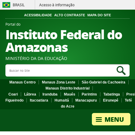
BRASIL
Acesso à informação
ACESSIBILIDADE
ALTO CONTRASTE
MAPA DO SITE
Portal do
Instituto Federal do
Amazonas
MINISTÉRIO DA DA EDUCAÇÃO
Search Site
Sea
Manaus Centro
Manaus Zona Leste
São Gabriel da Cachoeira
Manaus Distrito Industrial
Coari
Lábrea
Iranduba
Maués
Parintins
Tabatinga
Pres
Figueiredo
Itacoatiara
Humaitá
Manacapuru
Eirunepé
Tefé
do Acre