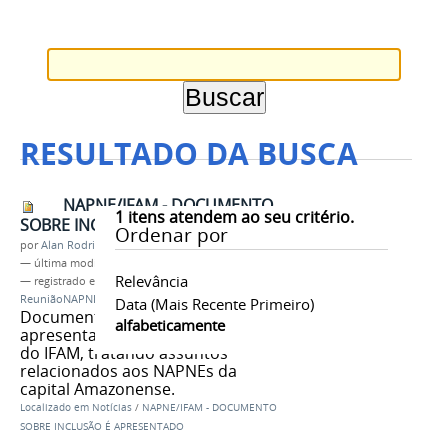
RESULTADO DA BUSCA
NAPNE/IFAM - DOCUMENTO
1
itens atendem ao seu critério.
SOBRE INCLUSÃO É APRESENTADO
Ordenar por
por
Alan Rodrigues de Lima
—
última modificação
06/07/2018 10h27
Relevância
— registrado em:
Documento
,
ReitoriaIFAM
,
ReuniãoNAPNEs
,
PROEX
,
NAPNE
Data (mais Recente Primeiro)
Documento orientador foi
alfabeticamente
apresentado na sede da reitoria
do IFAM, tratando assuntos
relacionados aos NAPNEs da
capital Amazonense.
Localizado em
Notícias
/
NAPNE/IFAM - DOCUMENTO
SOBRE INCLUSÃO É APRESENTADO