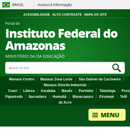
BRASIL
Acesso à informação
ACESSIBILIDADE
ALTO CONTRASTE
MAPA DO SITE
Portal do
Instituto Federal do
Amazonas
MINISTÉRIO DA DA EDUCAÇÃO
Search Site
Sea
Manaus Centro
Manaus Zona Leste
São Gabriel da Cachoeira
Manaus Distrito Industrial
Coari
Lábrea
Iranduba
Maués
Parintins
Tabatinga
Pres
Figueiredo
Itacoatiara
Humaitá
Manacapuru
Eirunepé
Tefé
do Acre