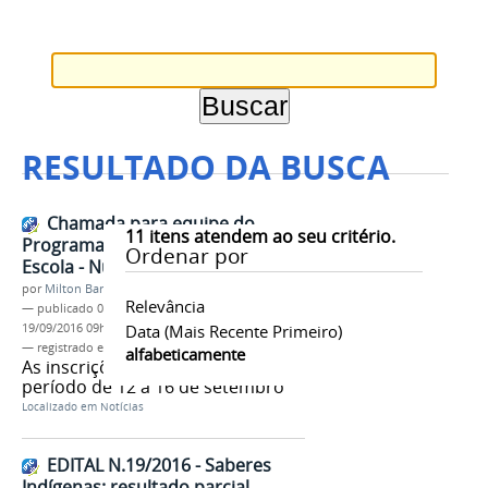
RESULTADO DA BUSCA
Chamada para equipe do
11
itens atendem ao seu critério.
Programa Saberes Indígenas na
Ordenar por
Escola - Núcleo IFAM
por
Milton Barros
Relevância
—
publicado
09/09/2016
—
última modificação
19/09/2016 09h19
Data (mais Recente Primeiro)
— registrado em:
PROEN
,
Saberes Indígenas
alfabeticamente
As inscrições ocorrerão no
período de 12 a 16 de setembro
Localizado em
Notícias
EDITAL N.19/2016 - Saberes
Indígenas: resultado parcial