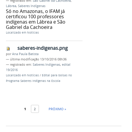
— registrado em:
São Gabriel da Cachoeira
,
Lábrea
,
Saberes Indígenas
Só no Amazonas, o IFAM já
certificou 100 professores
indígenas em Lábrea e São
Gabriel da Cachoeira
Localizado em
Notícias
saberes-indigenas.png
por
Ana Paula Batista
—
última modificação
13/10/2016 08h36
— registrado em:
Saberes Indígenas
,
edital
19/2016
Localizado em
Notícias
/
Edital para bolsas no
Programa Saberes Indígenas na Escola
1
2
PRÓXIMO »