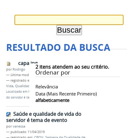
RESULTADO DA BUSCA
capa.jpg
2
itens atendem ao seu critério.
por
Rodirgo
Ordenar por
—
última modificação
11/04/2019 12h49
— registrado em:
CBQV
,
Semana da Qualidade de
Relevância
Vida
,
Qualidade de Vida no IFAM
Localizado em
Notícias
/
Saúde e qualidade de vida
Data (mais Recente Primeiro)
do servidor é tema de evento
alfabeticamente
Saúde e qualidade de vida do
servidor é tema de evento
por
vanessa
—
publicado
11/04/2019
— registrado em:
CBQV
,
Semana da Qualidade de