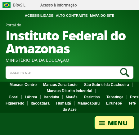
BRASIL
Acesso à informação
ACESSIBILIDADE
ALTO CONTRASTE
MAPA DO SITE
Portal do
Instituto Federal do
Amazonas
MINISTÉRIO DA DA EDUCAÇÃO
Search Site
Sea
Manaus Centro
Manaus Zona Leste
São Gabriel da Cachoeira
Manaus Distrito Industrial
Coari
Lábrea
Iranduba
Maués
Parintins
Tabatinga
Pres
Figueiredo
Itacoatiara
Humaitá
Manacapuru
Eirunepé
Tefé
do Acre