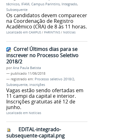
técnicos
,
IFAM
,
Campus Parintins
,
Integrado
,
Subsequente
Os candidatos devem comparecer
na Coordenação de Registro
Acadêmico (CRA) de 8 às 11 horas.
Localizado em
CAMPUS
/
PARINTINS
/
Notícias
Corre! Últimos dias para se
inscrever no Processo Seletivo
2018/2
por
Ana Paula Batista
—
publicado
11/06/2018
— registrado em:
Processo seletivo 2018/2
,
Subsequente
,
inscrições
Vagas estão sendo ofertadas em
11 campi da capital e interior.
Inscrições gratuitas até 12 de
junho.
Localizado em
Notícias
EDITAL-integrado-
subsequente-capital.png