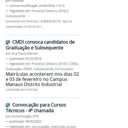
por
vanessa
—
última modificação
24/05/2016 11h15
— registrado em:
Processo Seletivo 2016/2
,
Subsequente
Localizado em
Notícias
/
SUBSEQUENTE: veja os
classificados no PS 2016/1
CMDI convoca candidatos de
Graduação e Subsequente
por
Ana Paula Batista
—
publicado
01/02/2016
— registrado em:
Processo Seletivo 2016/1
,
CMDI
,
Graduação
,
ENEM
,
Subsequente
,
Convocados
Matrículas acontecem nos dias 02
e 03 de fevereiro no Campus
Manaus Distrito Industrial
Localizado em
Notícias
Convocação para Cursos
Técnicos - 4ª chamada
por
Comunicação CPR
—
publicado
08/02/2022
— registrado em:
convocação
,
matrícula
,
cursos