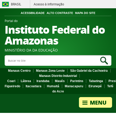
BRASIL
Acesso à informação
ACESSIBILIDADE
ALTO CONTRASTE
MAPA DO SITE
Portal do
Instituto Federal do
Amazonas
MINISTÉRIO DA DA EDUCAÇÃO
Search Site
Sea
Manaus Centro
Manaus Zona Leste
São Gabriel da Cachoeira
Manaus Distrito Industrial
Coari
Lábrea
Iranduba
Maués
Parintins
Tabatinga
Pres
Figueiredo
Itacoatiara
Humaitá
Manacapuru
Eirunepé
Tefé
do Acre