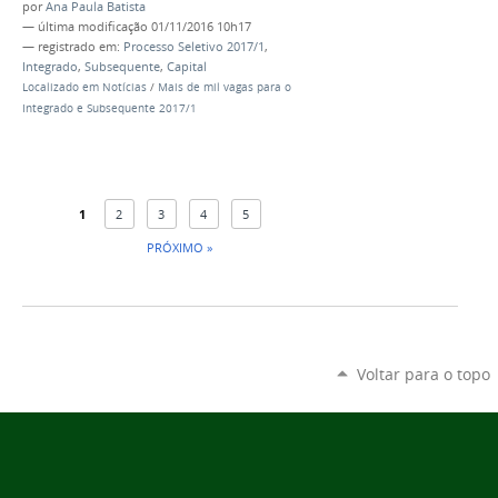
por
Ana Paula Batista
—
última modificação
01/11/2016 10h17
— registrado em:
Processo Seletivo 2017/1
,
Integrado
,
Subsequente
,
Capital
Localizado em
Notícias
/
Mais de mil vagas para o
Integrado e Subsequente 2017/1
1
2
3
4
5
PRÓXIMO »
Voltar para o topo