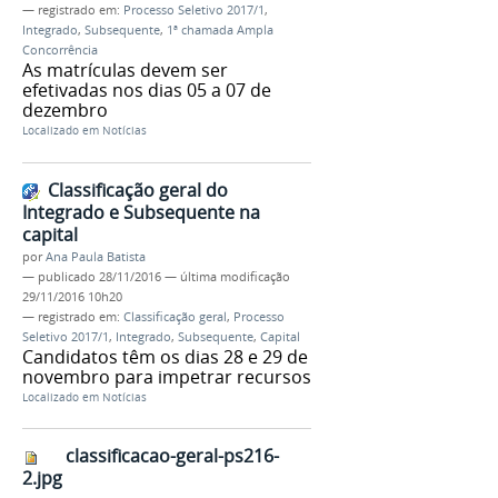
— registrado em:
Processo Seletivo 2017/1
,
Integrado
,
Subsequente
,
1ª chamada Ampla
Concorrência
As matrículas devem ser
efetivadas nos dias 05 a 07 de
dezembro
Localizado em
Notícias
Classificação geral do
Integrado e Subsequente na
capital
por
Ana Paula Batista
—
publicado
28/11/2016
—
última modificação
29/11/2016 10h20
— registrado em:
Classificação geral
,
Processo
Seletivo 2017/1
,
Integrado
,
Subsequente
,
Capital
Candidatos têm os dias 28 e 29 de
novembro para impetrar recursos
Localizado em
Notícias
classificacao-geral-ps216-
2.jpg