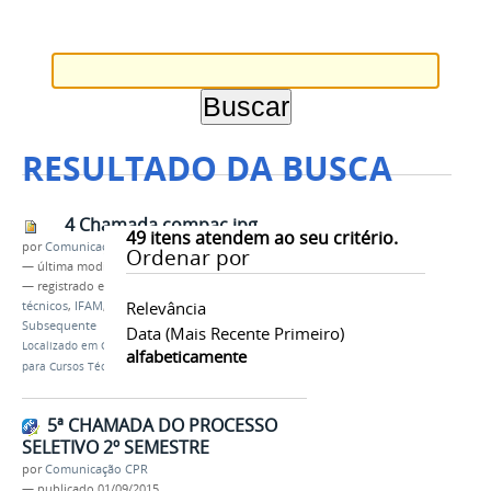
RESULTADO DA BUSCA
4 Chamada compac.jpg
49
itens atendem ao seu critério.
por
Comunicação CPR
Ordenar por
—
última modificação
08/02/2022 20h28
— registrado em:
convocação
,
matrícula
,
cursos
Relevância
técnicos
,
IFAM
,
Campus Parintins
,
Integrado
,
Subsequente
Data (mais Recente Primeiro)
Localizado em
CAMPUS
/
…
/
Notícias
/
Convocação
alfabeticamente
para Cursos Técnicos - 4ª chamada
5ª CHAMADA DO PROCESSO
SELETIVO 2º SEMESTRE
por
Comunicação CPR
—
publicado
01/09/2015