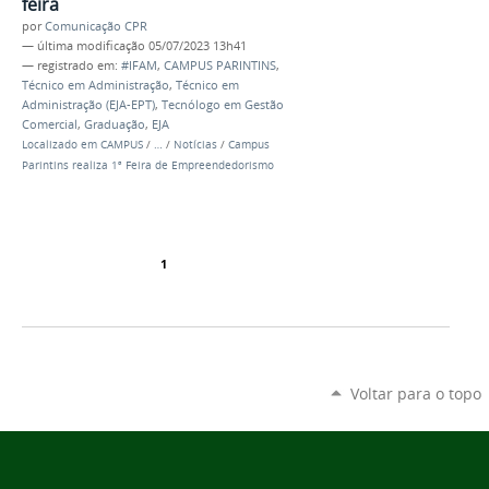
feira
por
Comunicação CPR
—
última modificação
05/07/2023 13h41
— registrado em:
#IFAM
,
CAMPUS PARINTINS
,
Técnico em Administração
,
Técnico em
Administração (EJA-EPT)
,
Tecnólogo em Gestão
Comercial
,
Graduação
,
EJA
Localizado em
CAMPUS
/
…
/
Notícias
/
Campus
Parintins realiza 1ª Feira de Empreendedorismo
1
Voltar para o topo