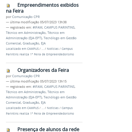
Empreendimentos exibidos
na Feira
por
Comunicação CPR
—
última modificação
05/07/2023 13h38
— registrado em:
#IFAM
,
CAMPUS PARINTINS
,
Técnico em Administração
,
Técnico em
Administração (EJA-EPT)
,
Tecnólogo em Gestão
Comercial
,
Graduação
,
EJA
Localizado em
CAMPUS
/
…
/
Notícias
/
Campus
Parintins realiza 1ª Feira de Empreendedorismo
Organizadores da Feira
por
Comunicação CPR
—
última modificação
05/07/2023 13h15
— registrado em:
#IFAM
,
CAMPUS PARINTINS
,
Técnico em Administração
,
Técnico em
Administração (EJA-EPT)
,
Tecnólogo em Gestão
Comercial
,
Graduação
,
EJA
Localizado em
CAMPUS
/
…
/
Notícias
/
Campus
Parintins realiza 1ª Feira de Empreendedorismo
Presença de alunos da rede