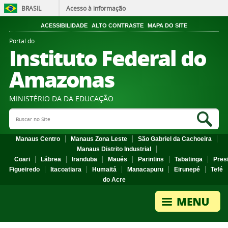
BRASIL
Acesso à informação
ACESSIBILIDADE
ALTO CONTRASTE
MAPA DO SITE
Portal do
Instituto Federal do
Amazonas
MINISTÉRIO DA DA EDUCAÇÃO
Search Site
Sea
Manaus Centro
Manaus Zona Leste
São Gabriel da Cachoeira
Manaus Distrito Industrial
Coari
Lábrea
Iranduba
Maués
Parintins
Tabatinga
Pres
Figueiredo
Itacoatiara
Humaitá
Manacapuru
Eirunepé
Tefé
do Acre