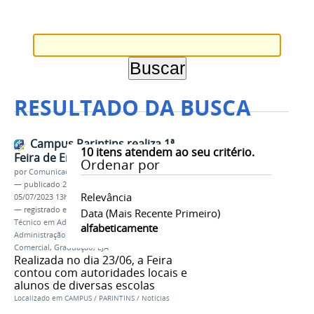
RESULTADO DA BUSCA
Campus Parintins realiza 1ª
10
itens atendem ao seu critério.
Feira de Empreendedorismo
Ordenar por
por
Comunicação CPR
—
publicado
26/06/2023
—
última modificação
Relevância
05/07/2023 13h42
— registrado em:
#IFAM
,
CAMPUS PARINTINS
,
Data (mais Recente Primeiro)
Técnico em Administração
,
Técnico em
alfabeticamente
Administração (EJA-EPT)
,
Tecnólogo em Gestão
Comercial
,
Graduação
,
EJA
Realizada no dia 23/06, a Feira
contou com autoridades locais e
alunos de diversas escolas
Localizado em
CAMPUS
/
PARINTINS
/
Notícias