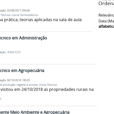
Orden
cação
25/08/2017 09h08
Relevânc
a Técnica
,
Usina Termoelétrica
 prática, teorias aplicadas na sala de aula
Data (ma
alfabeti
Técnico em Administração
ação
,
IFAM CCO
Técnico em Agropecuária
cação
30/10/2018 19h25
de produção vegetal e animal
,
Visita Técnica
 visitou em 24/10/2018 as propriedades rurais na
s
uente Meio Ambiente e Agropecuária