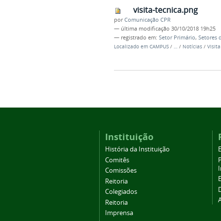
visita-tecnica.png
por
Comunicação CPR
—
última modificação
30/10/2018 19h25
— registrado em:
Setor Primário
,
Setores 
Localizado em
CAMPUS
/
…
/
Notícias
/
Visit
Instituição
História da Instituição
Comitês
Comissões
Reitoria
Colegiados
Reitoria
Imprensa