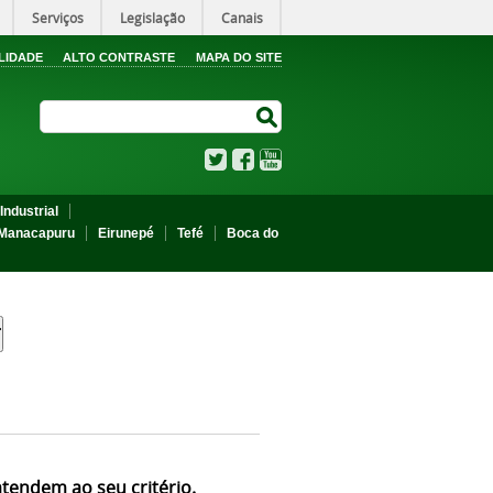
Serviços
Legislação
Canais
LIDADE
ALTO CONTRASTE
MAPA DO SITE
Search Site
Search Site
Twitter
Facebook
YouTube
Industrial
Manacapuru
Eirunepé
Tefé
Boca do
atendem ao seu critério.