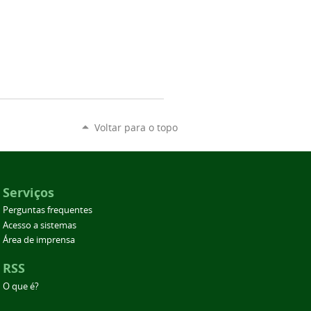
Voltar para o topo
Serviços
Perguntas frequentes
Acesso a sistemas
Área de imprensa
RSS
O que é?