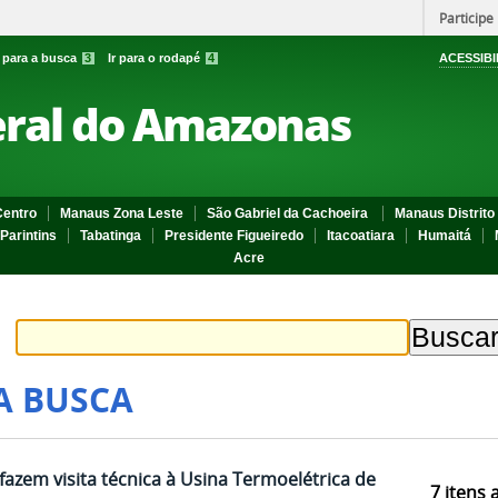
Participe
r para a busca
3
Ir para o rodapé
4
ACESSIBI
eral do Amazonas
entro
Manaus Zona Leste
São Gabriel da Cachoeira
Manaus Distrito 
Parintins
Tabatinga
Presidente Figueiredo
Itacoatiara
Humaitá
Acre
A BUSCA
azem visita técnica à Usina Termoelétrica de
7
itens 