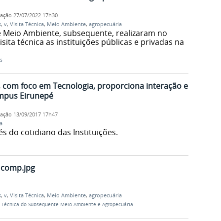
cação
27/07/2022 17h30
s
,
v
,
Visita Técnica
,
Meio Ambiente
,
agropecuária
e Meio Ambiente, subsequente, realizaram no
isita técnica as instituições públicas e privadas na
s
, com foco em Tecnologia, proporciona interação e
mpus Eirunepé
cação
13/09/2017 17h47
a
és do cotidiano das Instituições.
 comp.jpg
s
,
v
,
Visita Técnica
,
Meio Ambiente
,
agropecuária
a Técnica do Subsequente Meio Ambiente e Agropecuária