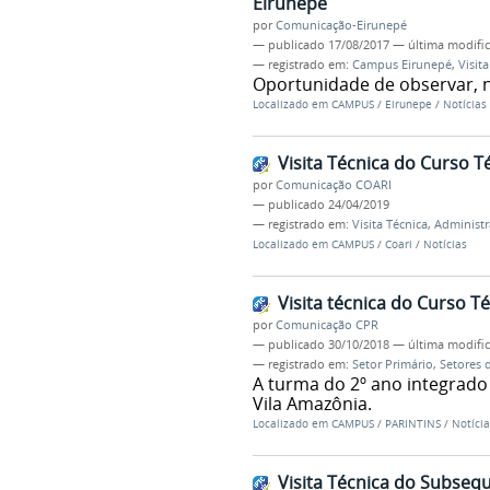
Eirunepé
por
Comunicação-Eirunepé
—
publicado
17/08/2017
—
última modifi
— registrado em:
Campus Eirunepé
,
Visit
Oportunidade de observar, na
Localizado em
CAMPUS
/
Eirunepe
/
Notícias
Visita Técnica do Curso 
por
Comunicação COARI
—
publicado
24/04/2019
— registrado em:
Visita Técnica
,
Administr
Localizado em
CAMPUS
/
Coari
/
Notícias
Visita técnica do Curso 
por
Comunicação CPR
—
publicado
30/10/2018
—
última modifi
— registrado em:
Setor Primário
,
Setores 
A turma do 2º ano integrado
Vila Amazônia.
Localizado em
CAMPUS
/
PARINTINS
/
Notícia
Visita Técnica do Subseq