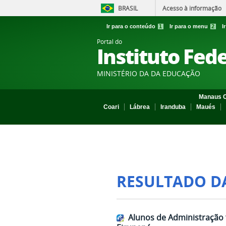
BRASIL
Acesso à informação
Ir para o conteúdo
1
Ir para o menu
2
I
Portal do
Instituto Fed
MINISTÉRIO DA DA EDUCAÇÃO
Manaus C
Coari
Lábrea
Iranduba
Maués
RESULTADO D
Alunos de Administração f