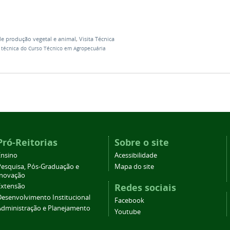
de produção vegetal e animal
,
Visita Técnica
a técnica do Curso Técnico em Agropecuária
Pró-Reitorias
Sobre o site
Ensino
Acessibilidade
Pesquisa, Pós-Graduação e
Mapa do site
Inovação
Redes sociais
Extensão
Desenvolvimento Institucional
Facebook
Administração e Planejamento
Youtube