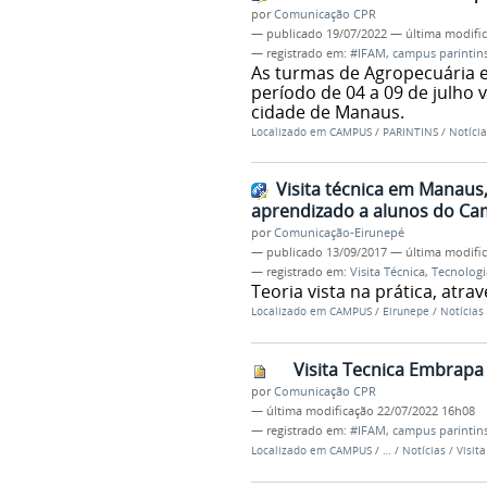
por
Comunicação CPR
—
publicado
19/07/2022
—
última modifi
— registrado em:
#IFAM
,
campus parintin
As turmas de Agropecuária 
período de 04 a 09 de julho v
cidade de Manaus.
Localizado em
CAMPUS
/
PARINTINS
/
Notícia
Visita técnica em Manaus
aprendizado a alunos do Ca
por
Comunicação-Eirunepé
—
publicado
13/09/2017
—
última modifi
— registrado em:
Visita Técnica
,
Tecnologi
Teoria vista na prática, atrav
Localizado em
CAMPUS
/
Eirunepe
/
Notícias
Visita Tecnica Embrapa
por
Comunicação CPR
—
última modificação
22/07/2022 16h08
— registrado em:
#IFAM
,
campus parintin
Localizado em
CAMPUS
/
…
/
Notícias
/
Visit