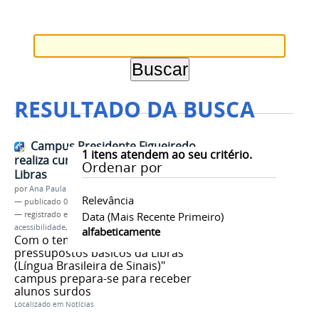
RESULTADO DA BUSCA
Campus Presidente Figueiredo
1
itens atendem ao seu critério.
realiza curso de extensão em
Ordenar por
Libras
por
Ana Paula Batista
Relevância
—
publicado
06/03/2017
— registrado em:
Campus Presidente Figueiredo
Data (mais Recente Primeiro)
,
acessibilidade
,
libras
alfabeticamente
Com o tema "História e
pressupostos básicos da Libras
(Língua Brasileira de Sinais)"
campus prepara-se para receber
alunos surdos
Localizado em
Notícias