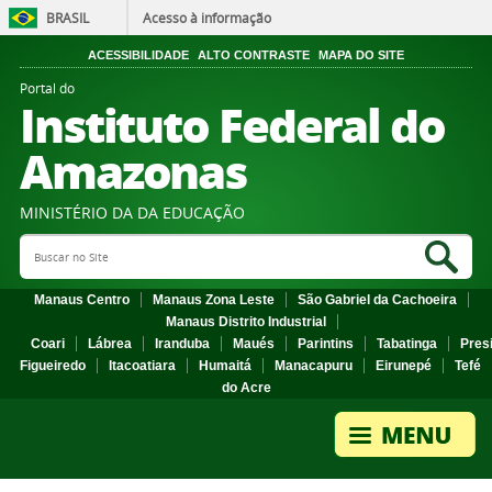
BRASIL
Acesso à informação
ACESSIBILIDADE
ALTO CONTRASTE
MAPA DO SITE
Portal do
Instituto Federal do
Amazonas
MINISTÉRIO DA DA EDUCAÇÃO
Search Site
Sea
Manaus Centro
Manaus Zona Leste
São Gabriel da Cachoeira
Manaus Distrito Industrial
Coari
Lábrea
Iranduba
Maués
Parintins
Tabatinga
Pres
Figueiredo
Itacoatiara
Humaitá
Manacapuru
Eirunepé
Tefé
do Acre