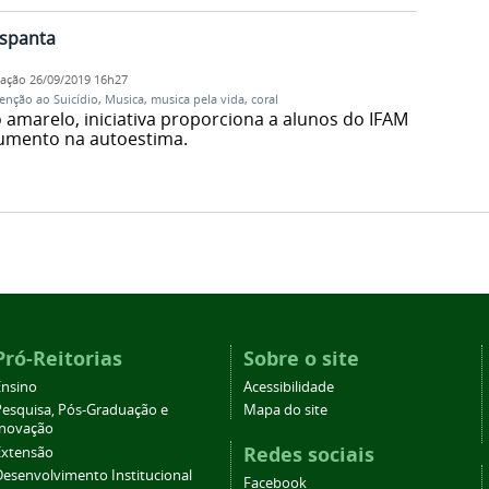
spanta
cação
26/09/2019 16h27
enção ao Suicídio
,
Musica
,
musica pela vida
,
coral
amarelo, iniciativa proporciona a alunos do IFAM
umento na autoestima.
Pró-Reitorias
Sobre o site
Ensino
Acessibilidade
Pesquisa, Pós-Graduação e
Mapa do site
Inovação
Redes sociais
Extensão
Desenvolvimento Institucional
Facebook