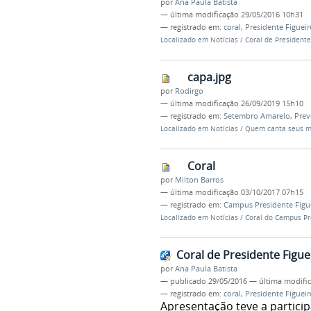
por
Ana Paula Batista
—
última modificação
29/05/2016 10h31
— registrado em:
coral
,
Presidente Figuei
Localizado em
Notícias
/
Coral de President
capa.jpg
por
Rodirgo
—
última modificação
26/09/2019 15h10
— registrado em:
Setembro Amarelo
,
Prev
Localizado em
Notícias
/
Quem canta seus m
Coral
por
Milton Barros
—
última modificação
03/10/2017 07h15
— registrado em:
Campus Presidente Figu
Localizado em
Notícias
/
Coral do Campus Pr
Coral de Presidente Figu
por
Ana Paula Batista
—
publicado
29/05/2016
—
última modifi
— registrado em:
coral
,
Presidente Figuei
Apresentação teve a partici