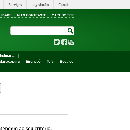
Serviços
Legislação
Canais
LIDADE
ALTO CONTRASTE
MAPA DO SITE
Search Site
Search Site
Twitter
Facebook
YouTube
Industrial
Manacapuru
Eirunepé
Tefé
Boca do
atendem ao seu critério.