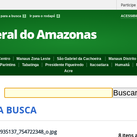
Participe
r para a busca
3
Ir para o rodapé
4
ACESSIBI
eral do Amazonas
entro
Manaus Zona Leste
São Gabriel da Cachoeira
Manaus Distrito 
Parintins
Tabatinga
Presidente Figueiredo
Itacoatiara
Humaitá
Acre
A BUSCA
935137_754722348_o.jpg
8
itens 