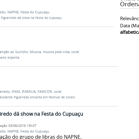
Orden
redo
,
NAPNE
,
Festa do Cupuaçu
Relevânc
e Figueiredo dá show na Festa do Cupuaçu
Data (ma
alfabeti
enção ao Suicídio
,
Musica
,
musica pela vida
,
coral
ales espanta
eiredo
,
IFAM
,
IFAMILIA
,
FAMCOR
,
coral
esidente Figueiredo encanta em Festival de Corais
eiredo dá show na Festa do Cupuaçu
cação
03/06/2016 15h37
redo
,
NAPNE
,
Festa do Cupuaçu
pação do grupo de libras do NAPNE.