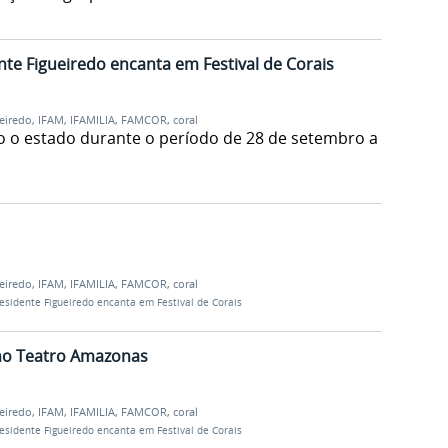
te Figueiredo encanta em Festival de Corais
eiredo
,
IFAM
,
IFAMILIA
,
FAMCOR
,
coral
do o estado durante o período de 28 de setembro a
eiredo
,
IFAM
,
IFAMILIA
,
FAMCOR
,
coral
esidente Figueiredo encanta em Festival de Corais
 no Teatro Amazonas
eiredo
,
IFAM
,
IFAMILIA
,
FAMCOR
,
coral
esidente Figueiredo encanta em Festival de Corais