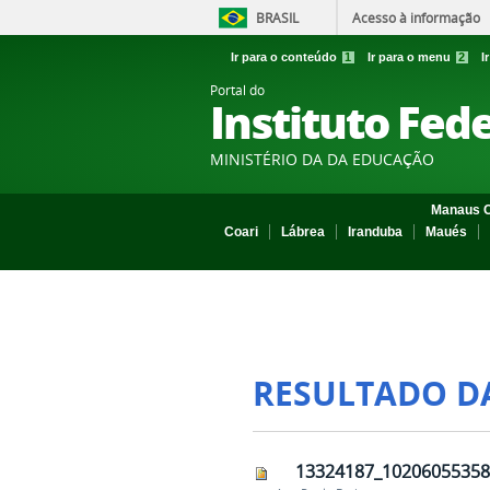
BRASIL
Acesso à informação
Ir para o conteúdo
1
Ir para o menu
2
I
Portal do
Instituto Fed
MINISTÉRIO DA DA EDUCAÇÃO
Manaus C
Coari
Lábrea
Iranduba
Maués
RESULTADO D
13324187_10206055358