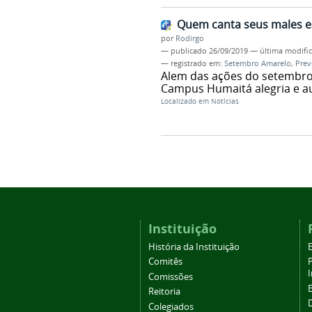
Quem canta seus males e
por
Rodirgo
—
publicado
26/09/2019
—
última modifi
— registrado em:
Setembro Amarelo
,
Prev
Alem das ações do setembro 
Campus Humaitá alegria e a
Localizado em
Notícias
Instituição
História da Instituição
Comitês
Comissões
Reitoria
Colegiados