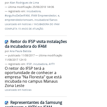
por
Alan Rodrigues de Lima
—
última modificação
25/06/2018 14h36
— registrado em:
incubadora
,
#orgulhoDeSerIFAM
,
IFAM Empreendedor
,
e
,
empreendedorismoam
,
incubadora15anos
Localizado em
Notícias
/
INCUBADORA DO IFAM
COMPLETA 15 ANOS DE ATUAÇÃO.
Reitor do IFSP visita instalações
da incubadora do IFAM
por
Ana Paula Batista
—
publicado
11/08/2017
—
última modificação
11/08/2017 12h10
— registrado em:
IFSP
,
incubadora
,
AYTY
O reitor do IFSP terá a
oportunidade de conhecer a
empresa "Na Floresta" que está
incubada no campus Manaus
Zona Leste
Localizado em
Notícias
Representantes da Samsung