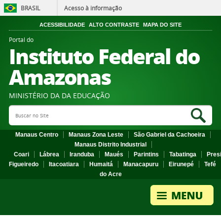
BRASIL
Acesso à informação
ACESSIBILIDADE
ALTO CONTRASTE
MAPA DO SITE
Portal do
Instituto Federal do
Amazonas
MINISTÉRIO DA DA EDUCAÇÃO
Search Site
Sea
Manaus Centro
Manaus Zona Leste
São Gabriel da Cachoeira
Manaus Distrito Industrial
Coari
Lábrea
Iranduba
Maués
Parintins
Tabatinga
Pres
Figueiredo
Itacoatiara
Humaitá
Manacapuru
Eirunepé
Tefé
do Acre