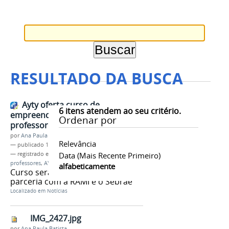
RESULTADO DA BUSCA
Ayty oferta curso de
6
itens atendem ao seu critério.
empreendedorismo para
Ordenar por
professores do IFAM
por
Ana Paula Batista
Relevância
—
publicado
17/08/2017
— registrado em:
Empreendedorismo para
Data (mais Recente Primeiro)
professores
,
AYTY
,
incubadora
alfabeticamente
Curso será ministrado em
parceria com a RAMI e o Sebrae
Localizado em
Notícias
IMG_2427.jpg
por
Ana Paula Batista