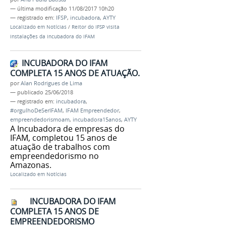
—
última modificação
11/08/2017 10h20
— registrado em:
IFSP
,
incubadora
,
AYTY
Localizado em
Notícias
/
Reitor do IFSP visita
instalações da incubadora do IFAM
INCUBADORA DO IFAM
COMPLETA 15 ANOS DE ATUAÇÃO.
por
Alan Rodrigues de Lima
—
publicado
25/06/2018
— registrado em:
incubadora
,
#orgulhoDeSerIFAM
,
IFAM Empreendedor
,
empreendedorismoam
,
incubadora15anos
,
AYTY
A Incubadora de empresas do
IFAM, completou 15 anos de
atuação de trabalhos com
empreendedorismo no
Amazonas.
Localizado em
Notícias
INCUBADORA DO IFAM
COMPLETA 15 ANOS DE
EMPREENDEDORISMO