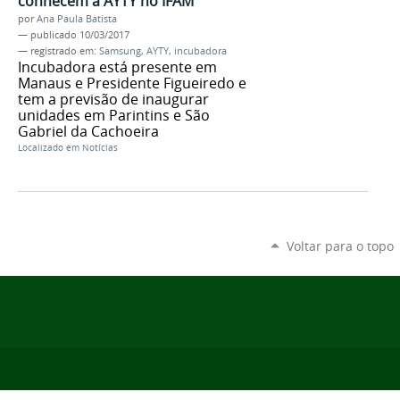
conhecem a AYTY no IFAM
por
Ana Paula Batista
—
publicado
10/03/2017
— registrado em:
Samsung
,
AYTY
,
incubadora
Incubadora está presente em
Manaus e Presidente Figueiredo e
tem a previsão de inaugurar
unidades em Parintins e São
Gabriel da Cachoeira
Localizado em
Notícias
Voltar para o topo