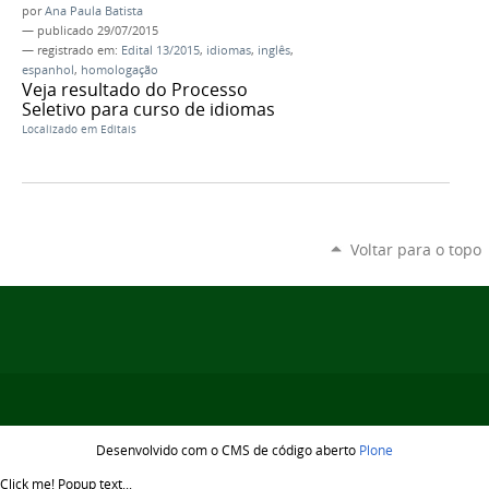
por
Ana Paula Batista
—
publicado
29/07/2015
— registrado em:
Edital 13/2015
,
idiomas
,
inglês
,
espanhol
,
homologação
Veja resultado do Processo
Seletivo para curso de idiomas
Localizado em
Editais
Voltar para o topo
Desenvolvido com o CMS de código aberto
Plone
Click me!
Popup text...