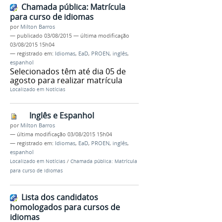
Chamada pública: Matrícula
para curso de idiomas
por
Milton Barros
—
publicado
03/08/2015
—
última modificação
03/08/2015 15h04
— registrado em:
Idiomas
,
EaD
,
PROEN
,
inglês
,
espanhol
Selecionados têm até dia 05 de
agosto para realizar matrícula
Localizado em
Notícias
Inglês e Espanhol
por
Milton Barros
—
última modificação
03/08/2015 15h04
— registrado em:
Idiomas
,
EaD
,
PROEN
,
inglês
,
espanhol
Localizado em
Notícias
/
Chamada pública: Matrícula
para curso de idiomas
Lista dos candidatos
homologados para cursos de
idiomas