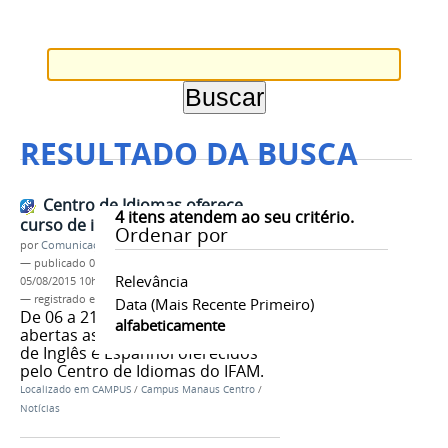
RESULTADO DA BUSCA
Centro de Idiomas oferece
4
itens atendem ao seu critério.
curso de inglês e espanhol
Ordenar por
por
Comunicação CMC
—
publicado
04/08/2015
—
última modificação
Relevância
05/08/2015 10h35
— registrado em:
cursos
,
Espanhol
,
inglês
Data (mais Recente Primeiro)
De 06 a 21 de agosto estão
alfabeticamente
abertas as inscrições para cursos
de Inglês e Espanhol oferecidos
pelo Centro de Idiomas do IFAM.
Localizado em
CAMPUS
/
Campus Manaus Centro
/
Notícias