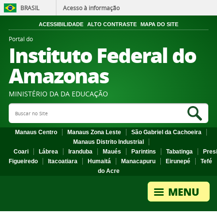
BRASIL
Acesso à informação
ACESSIBILIDADE
ALTO CONTRASTE
MAPA DO SITE
Portal do
Instituto Federal do
Amazonas
MINISTÉRIO DA DA EDUCAÇÃO
Search Site
Sea
Manaus Centro
Manaus Zona Leste
São Gabriel da Cachoeira
Manaus Distrito Industrial
Coari
Lábrea
Iranduba
Maués
Parintins
Tabatinga
Pres
Figueiredo
Itacoatiara
Humaitá
Manacapuru
Eirunepé
Tefé
do Acre