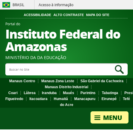
BRASIL
Acesso à informação
ACESSIBILIDADE
ALTO CONTRASTE
MAPA DO SITE
Portal do
Instituto Federal do
Amazonas
MINISTÉRIO DA DA EDUCAÇÃO
Search Site
Sea
Manaus Centro
Manaus Zona Leste
São Gabriel da Cachoeira
Manaus Distrito Industrial
Coari
Lábrea
Iranduba
Maués
Parintins
Tabatinga
Pres
Figueiredo
Itacoatiara
Humaitá
Manacapuru
Eirunepé
Tefé
do Acre