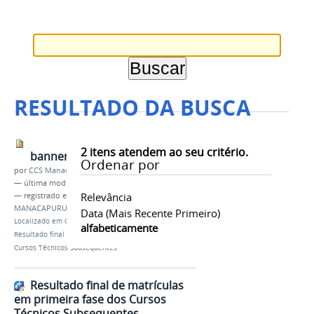
RESULTADO DA BUSCA
2
itens atendem ao seu critério.
banner_resultado_matriculas
Ordenar por
por
CCS Manacaouru
—
última modificação
17/07/2018 14h55
Relevância
— registrado em:
CAMPUS AVANÇADO
MANACAPURU
,
matrículas 2018/2
Data (mais Recente Primeiro)
Localizado em
CAMPUS
/
…
/
Notícias Antigas
/
alfabeticamente
Resultado final de matrículas em primeira fase dos
Cursos Técnicos Subsequentes
Resultado final de matrículas
em primeira fase dos Cursos
Técnicos Subsequentes