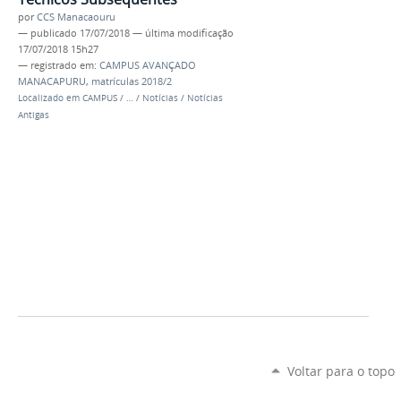
por
CCS Manacaouru
—
publicado
17/07/2018
—
última modificação
17/07/2018 15h27
— registrado em:
CAMPUS AVANÇADO
MANACAPURU
,
matrículas 2018/2
Localizado em
CAMPUS
/
…
/
Notícias
/
Notícias
Antigas
Voltar para o topo