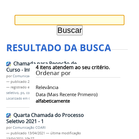
RESULTADO DA BUSCA
Chamada para Reopção de
4
itens atendem ao seu critério.
Curso - Integrado e Subsequente
Ordenar por
por
Comunicação COARI
—
publicado
24/03/2021
Relevância
— registrado em:
reopcao de curso
,
processo
seletivo
,
ps
,
coari
,
2021
Data (mais Recente Primeiro)
Localizado em
CAMPUS
/
Coari
/
Notícias
alfabeticamente
Quarta Chamada do Processo
Seletivo 2021 - 1
por
Comunicação COARI
—
publicado
13/04/2021
—
última modificação
13/04/2021 10h27