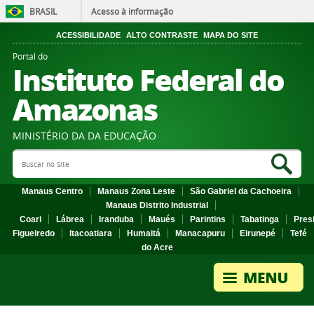
BRASIL
Acesso à informação
ACESSIBILIDADE
ALTO CONTRASTE
MAPA DO SITE
Portal do
Instituto Federal do
Amazonas
MINISTÉRIO DA DA EDUCAÇÃO
Search Site
Sea
Manaus Centro
Manaus Zona Leste
São Gabriel da Cachoeira
Manaus Distrito Industrial
Coari
Lábrea
Iranduba
Maués
Parintins
Tabatinga
Pres
Figueiredo
Itacoatiara
Humaitá
Manacapuru
Eirunepé
Tefé
do Acre