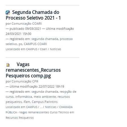
Segunda Chamada do
Processo Seletivo 2021 - 1
por
Comunicação COARI
—
publicado
09/03/2021
—
última modificação
24/03/2021 15h30
— registrado em:
segunda chamada
,
processo
seletivo
,
ps
,
CAMPUS COARI
Localizado em
CAMPUS
/
Coari
/
Notícias
Vagas
remanescentes_Recursos
Pesqueiros comp.jpg
por
Comunicação CPR
—
última modificação
22/07/2022 18h19
— registrado em:
segunda chamada
,
reopção de
curso
,
informática
,
meio ambiente
,
recursos
pesqueiros
,
ifam
,
Campus Parintins
Localizado em
CAMPUS
/
…
/
Notícias
/
CHAMADA
PÚBLICA - Vagas remanescentes Curso Técnico em
Recursos Pesqueiros