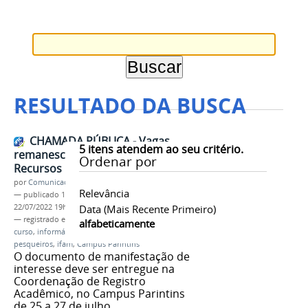
RESULTADO DA BUSCA
CHAMADA PÚBLICA - Vagas
5
itens atendem ao seu critério.
remanescentes Curso Técnico em
Ordenar por
Recursos Pesqueiros
por
Comunicação CPR
Relevância
—
publicado
13/07/2022
—
última modificação
22/07/2022 19h04
Data (mais Recente Primeiro)
— registrado em:
segunda chamada
,
reopção de
alfabeticamente
curso
,
informática
,
meio ambiente
,
recursos
pesqueiros
,
ifam
,
Campus Parintins
O documento de manifestação de
interesse deve ser entregue na
Coordenação de Registro
Acadêmico, no Campus Parintins
de 25 a 27 de julho.