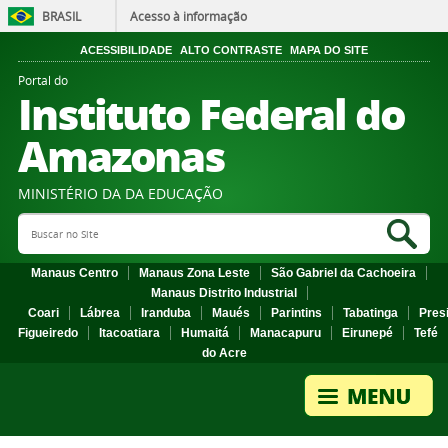
BRASIL
Acesso à informação
ACESSIBILIDADE
ALTO CONTRASTE
MAPA DO SITE
Portal do
Instituto Federal do
Amazonas
MINISTÉRIO DA DA EDUCAÇÃO
Search Site
Sea
Manaus Centro
Manaus Zona Leste
São Gabriel da Cachoeira
Manaus Distrito Industrial
Coari
Lábrea
Iranduba
Maués
Parintins
Tabatinga
Pres
Figueiredo
Itacoatiara
Humaitá
Manacapuru
Eirunepé
Tefé
do Acre