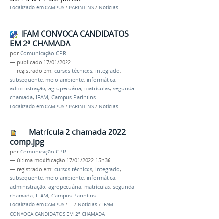
Localizado em
CAMPUS
/
PARINTINS
/
Notícias
IFAM CONVOCA CANDIDATOS
EM 2ª CHAMADA
por
Comunicação CPR
—
publicado
17/01/2022
— registrado em:
cursos técnicos
,
integrado
,
subsequente
,
meio ambiente
,
informática
,
administração
,
agropecuária
,
matrículas
,
segunda
chamada
,
IFAM
,
Campus Parintins
Localizado em
CAMPUS
/
PARINTINS
/
Notícias
Matrícula 2 chamada 2022
comp.jpg
por
Comunicação CPR
—
última modificação
17/01/2022 15h36
— registrado em:
cursos técnicos
,
integrado
,
subsequente
,
meio ambiente
,
informática
,
administração
,
agropecuária
,
matrículas
,
segunda
chamada
,
IFAM
,
Campus Parintins
Localizado em
CAMPUS
/
…
/
Notícias
/
IFAM
CONVOCA CANDIDATOS EM 2ª CHAMADA