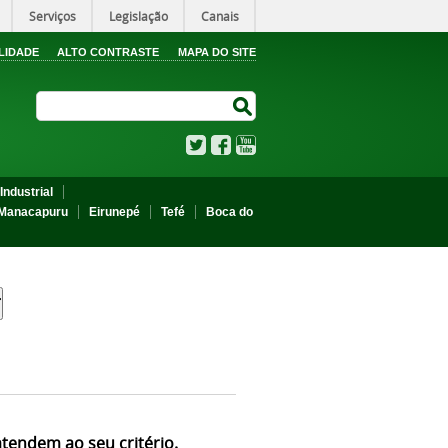
Serviços
Legislação
Canais
LIDADE
ALTO CONTRASTE
MAPA DO SITE
Search Site
Search Site
Twitter
Facebook
YouTube
Industrial
Manacapuru
Eirunepé
Tefé
Boca do
atendem ao seu critério.