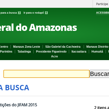
Participe
r para a busca
3
Ir para o rodapé
4
ACESSIBI
eral do Amazonas
entro
Manaus Zona Leste
São Gabriel da Cachoeira
Manaus Distrito 
Parintins
Tabatinga
Presidente Figueiredo
Itacoatiara
Humaitá
Acre
A BUSCA
ições do JIFAM 2015
2
itens 