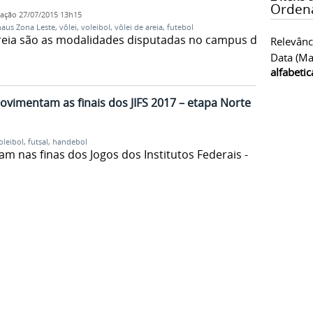
Orden
cação
27/07/2015 13h15
aus Zona Leste
,
vôlei
,
voleibol
,
vôlei de areia
,
futebol
 areia são as modalidades disputadas no campus da
Relevânc
Data (ma
alfabeti
vimentam as finais dos JIFS 2017 – etapa Norte
oleibol
,
futsal
,
handebol
m nas finas dos Jogos dos Institutos Federais -