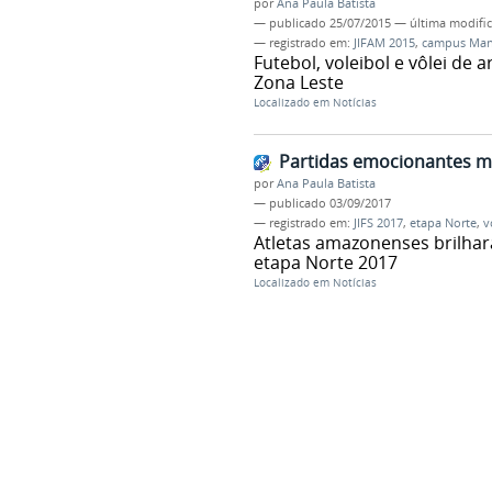
por
Ana Paula Batista
—
publicado
25/07/2015
—
última modifi
— registrado em:
JIFAM 2015
,
campus Man
Futebol, voleibol e vôlei de
Zona Leste
Localizado em
Notícias
Partidas emocionantes mo
por
Ana Paula Batista
—
publicado
03/09/2017
— registrado em:
JIFS 2017
,
etapa Norte
,
v
Atletas amazonenses brilhara
etapa Norte 2017
Localizado em
Notícias