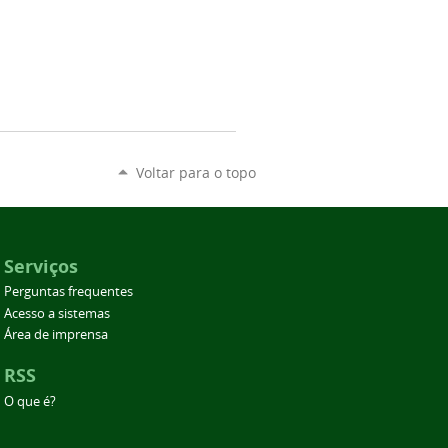
Voltar para o topo
Serviços
Perguntas frequentes
Acesso a sistemas
Área de imprensa
RSS
O que é?