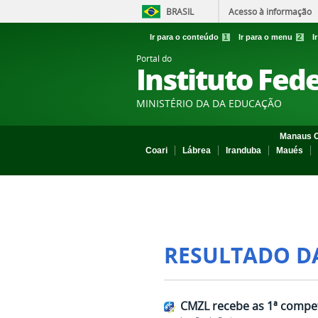
BRASIL
Acesso à informação
Ir para o conteúdo
1
Ir para o menu
2
I
Portal do
Instituto Fed
MINISTÉRIO DA DA EDUCAÇÃO
Manaus C
Coari
Lábrea
Iranduba
Maués
RESULTADO D
CMZL recebe as 1ª compet