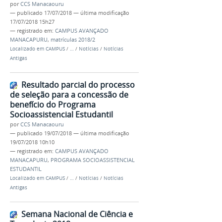
por
CCS Manacaouru
—
publicado
17/07/2018
—
última modificação
17/07/2018 15h27
— registrado em:
CAMPUS AVANÇADO
MANACAPURU
,
matrículas 2018/2
Localizado em
CAMPUS
/
…
/
Notícias
/
Notícias
Antigas
Resultado parcial do processo
de seleção para a concessão de
benefício do Programa
Socioassistencial Estudantil
por
CCS Manacaouru
—
publicado
19/07/2018
—
última modificação
19/07/2018 10h10
— registrado em:
CAMPUS AVANÇADO
MANACAPURU
,
PROGRAMA SOCIOASSISTENCIAL
ESTUDANTIL
Localizado em
CAMPUS
/
…
/
Notícias
/
Notícias
Antigas
Semana Nacional de Ciência e