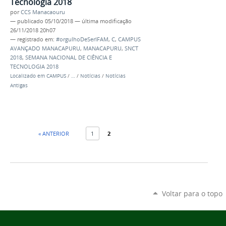
Tecnologia 2018
por
CCS Manacaouru
—
publicado
05/10/2018
—
última modificação
26/11/2018 20h07
— registrado em:
#orgulhoDeSerIFAM
,
C
,
CAMPUS
AVANÇADO MANACAPURU
,
MANACAPURU
,
SNCT
2018
,
SEMANA NACIONAL DE CIÊNCIA E
TECNOLOGIA 2018
Localizado em
CAMPUS
/
…
/
Notícias
/
Notícias
Antigas
« ANTERIOR
1
2
Voltar para o topo