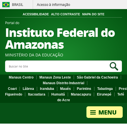
BRASIL
Acesso à informação
ACESSIBILIDADE
ALTO CONTRASTE
MAPA DO SITE
Portal do
Instituto Federal do
Amazonas
MINISTÉRIO DA DA EDUCAÇÃO
Search Site
Sea
Manaus Centro
Manaus Zona Leste
São Gabriel da Cachoeira
Manaus Distrito Industrial
Coari
Lábrea
Iranduba
Maués
Parintins
Tabatinga
Pres
Figueiredo
Itacoatiara
Humaitá
Manacapuru
Eirunepé
Tefé
do Acre