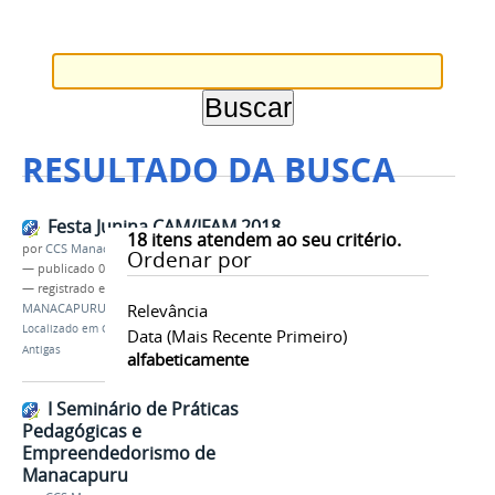
RESULTADO DA BUSCA
Festa Junina CAM/IFAM 2018
18
itens atendem ao seu critério.
por
CCS Manacaouru
Ordenar por
—
publicado
05/08/2018
— registrado em:
CAMPUS AVANÇADO
Relevância
MANACAPURU
,
FESTA JUNINA 2018
Localizado em
CAMPUS
/
…
/
Notícias
/
Notícias
Data (mais Recente Primeiro)
Antigas
alfabeticamente
I Seminário de Práticas
Pedagógicas e
Empreendedorismo de
Manacapuru