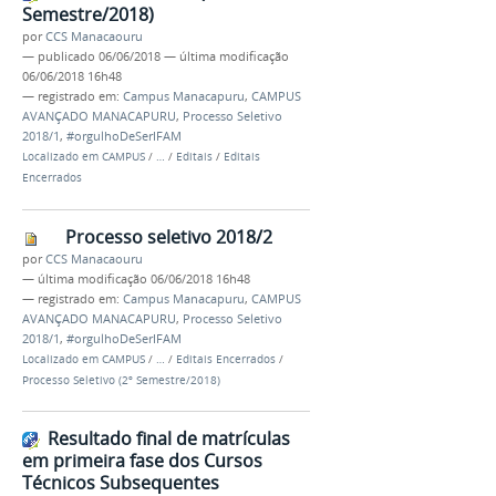
Semestre/2018)
por
CCS Manacaouru
—
publicado
06/06/2018
—
última modificação
06/06/2018 16h48
— registrado em:
Campus Manacapuru
,
CAMPUS
AVANÇADO MANACAPURU
,
Processo Seletivo
2018/1
,
#orgulhoDeSerIFAM
Localizado em
CAMPUS
/
…
/
Editais
/
Editais
Encerrados
Processo seletivo 2018/2
por
CCS Manacaouru
—
última modificação
06/06/2018 16h48
— registrado em:
Campus Manacapuru
,
CAMPUS
AVANÇADO MANACAPURU
,
Processo Seletivo
2018/1
,
#orgulhoDeSerIFAM
Localizado em
CAMPUS
/
…
/
Editais Encerrados
/
Processo Seletivo (2º Semestre/2018)
Resultado final de matrículas
em primeira fase dos Cursos
Técnicos Subsequentes