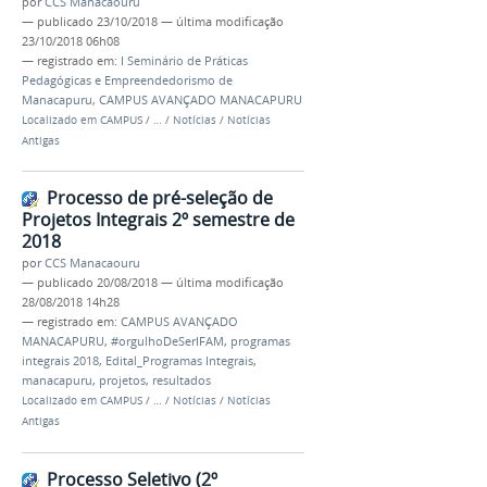
por
CCS Manacaouru
—
publicado
23/10/2018
—
última modificação
23/10/2018 06h08
— registrado em:
I Seminário de Práticas
Pedagógicas e Empreendedorismo de
Manacapuru
,
CAMPUS AVANÇADO MANACAPURU
Localizado em
CAMPUS
/
…
/
Notícias
/
Notícias
Antigas
Processo de pré-seleção de
Projetos Integrais 2º semestre de
2018
por
CCS Manacaouru
—
publicado
20/08/2018
—
última modificação
28/08/2018 14h28
— registrado em:
CAMPUS AVANÇADO
MANACAPURU
,
#orgulhoDeSerIFAM
,
programas
integrais 2018
,
Edital_Programas Integrais
,
manacapuru
,
projetos
,
resultados
Localizado em
CAMPUS
/
…
/
Notícias
/
Notícias
Antigas
Processo Seletivo (2º