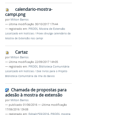
calendario-mostra-
campi.png
por
Milton Barros
—
última modificação
30/10/2017 17h44
— registrado em:
PROEX
,
Mostra de Extensão
Localizado em
Notícias
/
Proex divulga calendário da
Mostra de Extensão nos campi
Cartaz
por
Milton Barros
—
última modificação
22/09/2017 14h05
— registrado em:
PROEX
,
Biblioteca Comunitária
Localizado em
Notícias
/
Doe livros para o Projeto
Biblioteca Comunitária da Ilha do Baixio
Chamada de propostas para
adesão à mostra de extensão
por
Milton Barros
—
publicado
01/06/2016
—
última modificação
17/06/2016 13h08
— registrado em:
Editalnº03/2016
,
PROEX
,
mostra