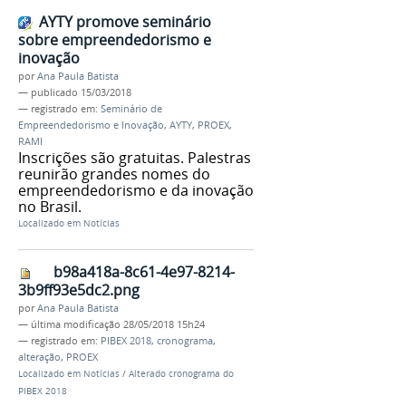
AYTY promove seminário
sobre empreendedorismo e
inovação
por
Ana Paula Batista
—
publicado
15/03/2018
— registrado em:
Seminário de
Empreendedorismo e Inovação
,
AYTY
,
PROEX
,
RAMI
Inscrições são gratuitas. Palestras
reunirão grandes nomes do
empreendedorismo e da inovação
no Brasil.
Localizado em
Notícias
b98a418a-8c61-4e97-8214-
3b9ff93e5dc2.png
por
Ana Paula Batista
—
última modificação
28/05/2018 15h24
— registrado em:
PIBEX 2018
,
cronograma
,
alteração
,
PROEX
Localizado em
Notícias
/
Alterado cronograma do
PIBEX 2018