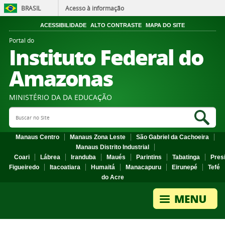
BRASIL
Acesso à informação
ACESSIBILIDADE
ALTO CONTRASTE
MAPA DO SITE
Portal do
Instituto Federal do
Amazonas
MINISTÉRIO DA DA EDUCAÇÃO
Search Site
Sea
Manaus Centro
Manaus Zona Leste
São Gabriel da Cachoeira
Manaus Distrito Industrial
Coari
Lábrea
Iranduba
Maués
Parintins
Tabatinga
Pres
Figueiredo
Itacoatiara
Humaitá
Manacapuru
Eirunepé
Tefé
do Acre