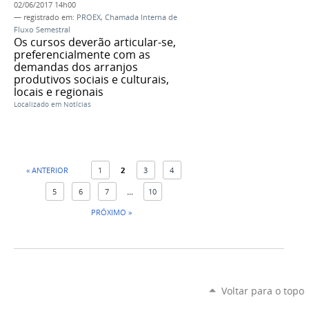
02/06/2017 14h00
— registrado em:
PROEX
,
Chamada Interna de
Fluxo Semestral
Os cursos deverão articular-se,
preferencialmente com as
demandas dos arranjos
produtivos sociais e culturais,
locais e regionais
Localizado em
Notícias
« ANTERIOR
1
2
3
4
5
6
7
...
10
PRÓXIMO »
Voltar para o topo