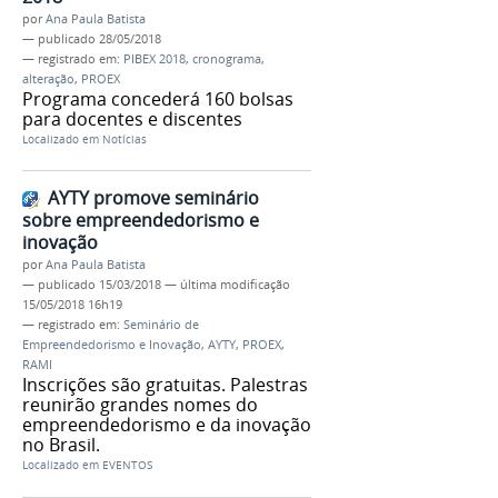
por
Ana Paula Batista
—
publicado
28/05/2018
— registrado em:
PIBEX 2018
,
cronograma
,
alteração
,
PROEX
Programa concederá 160 bolsas
para docentes e discentes
Localizado em
Notícias
AYTY promove seminário
sobre empreendedorismo e
inovação
por
Ana Paula Batista
—
publicado
15/03/2018
—
última modificação
15/05/2018 16h19
— registrado em:
Seminário de
Empreendedorismo e Inovação
,
AYTY
,
PROEX
,
RAMI
Inscrições são gratuitas. Palestras
reunirão grandes nomes do
empreendedorismo e da inovação
no Brasil.
Localizado em
EVENTOS