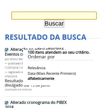
RESULTADO DA BUSCA
Alteração no edital nº04/2016 -
100
itens atendem ao seu critério.
Eventos culturais de extensão
Ordenar por
por
Milton Barros
—
publicado
09/06/2016
—
última modificação
Relevância
11/07/2016 11h38
— registrado em:
PROEX
,
Eventos
,
Edital
Data (mais Recente Primeiro)
nº04/2016
alfabeticamente
Resultado preliminar será
divulgado dia 15 de julho
Localizado em
Notícias
Alterado cronograma do PIBEX
2018