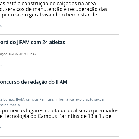
as está a construção de calçadas na área
o, serviços de manutenção e recuperação das
e pintura em geral visando o bem estar de
s
ará do JIFAM com 24 atletas
cação
16/08/2019 10h47
s
concurso de redação do IFAM
ça bonito
,
IFAM
,
campus Parintins
,
informática
,
exploração sexual
,
nsino médio
3 primeiros lugares na etapa local serão premiados
e Tecnologia do Campus Parintins de 13 a 15 de
s