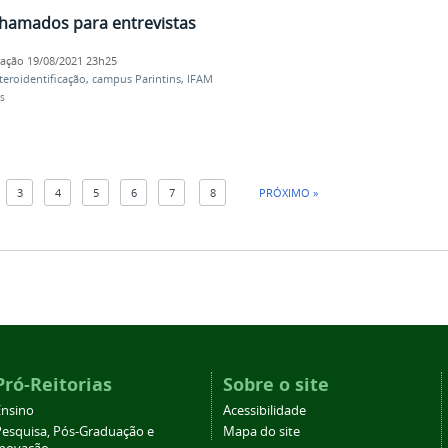
chamados para entrevistas
cação
19/08/2021 23h25
teroidentificação
,
campus Parintins
,
IFAM
s
3
4
5
6
7
8
PRÓXIMO »
Pró-Reitorias
Sobre o site
Ensino
Acessibilidade
Pesquisa, Pós-Graduação e
Mapa do site