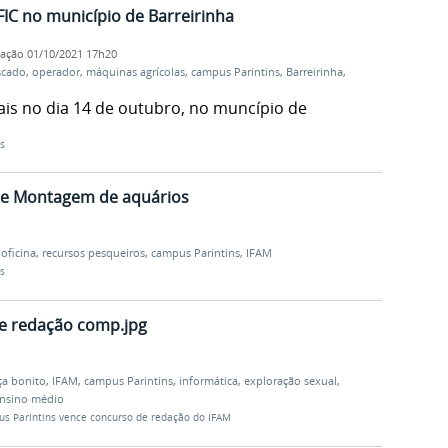
FIC no município de Barreirinha
cação
01/10/2021 17h20
scado
,
operador
,
máquinas agrícolas
,
campus Parintins
,
Barreirinha
,
ais no dia 14 de outubro, no muncípio de
s
 de Montagem de aquários
,
oficina
,
recursos pesqueiros
,
campus Parintins
,
IFAM
s
e redação comp.jpg
ça bonito
,
IFAM
,
campus Parintins
,
informática
,
exploração sexual
,
nsino médio
s Parintins vence concurso de redação do IFAM