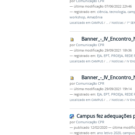
por
Comunicação CPR
—
última modificação
07/06/2022 22h46
— registrado em:
ciência
,
tecnologia
,
camp
workshop
,
Amazônia
Localizado em
CAMPUS
/
…
/
Notícias
/
1º S
Banner_-_IV_Encontro_
por
Comunicação CPR
—
última modificação
29/09/2021 18h36
— registrado em:
EJA
,
EPT
,
PROEJA
,
REDE 
Localizado em
CAMPUS
/
…
/
Notícias
/
IV En
Banner_-_IV_Encontro_
por
Comunicação CPR
—
última modificação
29/09/2021 19h14
— registrado em:
EJA
,
EPT
,
PROEJA
,
REDE 
Localizado em
CAMPUS
/
…
/
Notícias
/
IV En
Campus fez adequações p
por
Comunicação CPR
—
publicado
12/02/2020
—
última modifi
— registrado em:
ano letivo 2020
,
campus 