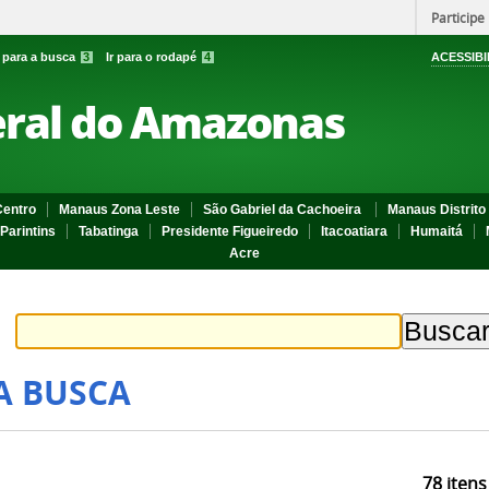
Participe
r para a busca
3
Ir para o rodapé
4
ACESSIBI
eral do Amazonas
entro
Manaus Zona Leste
São Gabriel da Cachoeira
Manaus Distrito 
Parintins
Tabatinga
Presidente Figueiredo
Itacoatiara
Humaitá
Acre
A BUSCA
78
itens