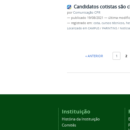
Candidatos cotistas são 
por
Comunicação CPR
—
publicado
19/08/2021
—
última modifi
— registrado em:
cota
,
cursos técnicos
,
he
Localizado em
CAMPUS
/
PARINTINS
/
Notícia
« ANTERIOR
1
2
Instituição
História da Instituição
Comitês