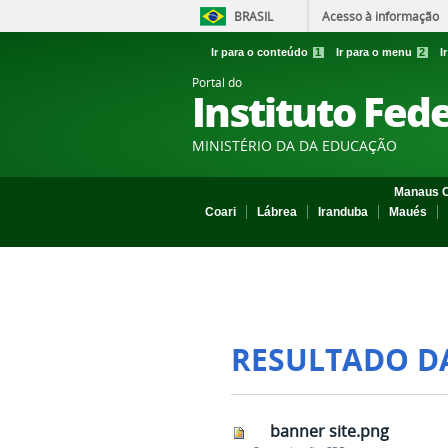
BRASIL
Acesso à informação
Ir para o conteúdo
1
Ir para o menu
2
I
Portal do
Instituto Fed
MINISTÉRIO DA DA EDUCAÇÃO
Manaus C
Coari
Lábrea
Iranduba
Maués
RESULTADO D
banner site.png