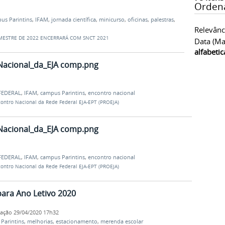
Orden
us Parintins
,
IFAM
,
jornada científica
,
minicurso
,
oficinas
,
palestras
,
Relevânc
EMESTRE DE 2022 ENCERRARÁ COM SNCT 2021
Data (ma
alfabeti
Nacional_da_EJA comp.png
FEDERAL
,
IFAM
,
campus Parintins
,
encontro nacional
contro Nacional da Rede Federal EJA-EPT (PROEJA)
Nacional_da_EJA comp.png
FEDERAL
,
IFAM
,
campus Parintins
,
encontro nacional
contro Nacional da Rede Federal EJA-EPT (PROEJA)
ara Ano Letivo 2020
cação
29/04/2020 17h32
Parintins
,
melhorias
,
estacionamento
,
merenda escolar