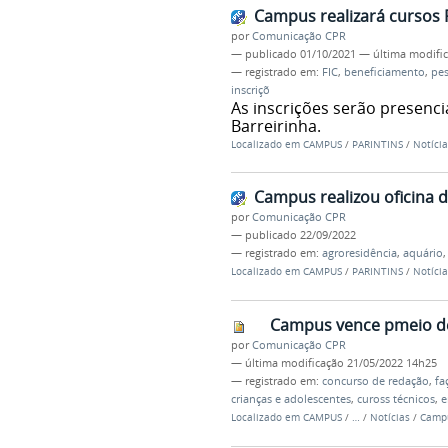
Campus realizará cursos 
por
Comunicação CPR
—
publicado
01/10/2021
—
última modifi
— registrado em:
FIC
,
beneficiamento
,
pe
inscriçõ
As inscrições serão presenci
Barreirinha.
Localizado em
CAMPUS
/
PARINTINS
/
Notícia
Campus realizou oficina
por
Comunicação CPR
—
publicado
22/09/2022
— registrado em:
agroresidência
,
aquário
Localizado em
CAMPUS
/
PARINTINS
/
Notícia
Campus vence pmeio d
por
Comunicação CPR
—
última modificação
21/05/2022 14h25
— registrado em:
concurso de redação
,
fa
crianças e adolescentes
,
cuross técnicos
,
e
Localizado em
CAMPUS
/
…
/
Notícias
/
Campu