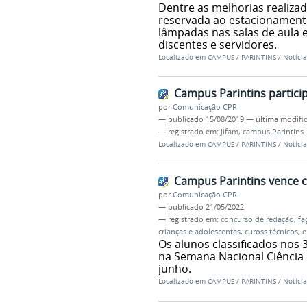
Dentre as melhorias realizad
reservada ao estacionament
lâmpadas nas salas de aula 
discentes e servidores.
Localizado em
CAMPUS
/
PARINTINS
/
Notícia
Campus Parintins particip
por
Comunicação CPR
—
publicado
15/08/2019
—
última modifi
— registrado em:
Jifam
,
campus Parintins
Localizado em
CAMPUS
/
PARINTINS
/
Notícia
Campus Parintins vence 
por
Comunicação CPR
—
publicado
21/05/2022
— registrado em:
concurso de redação
,
fa
crianças e adolescentes
,
cuross técnicos
,
e
Os alunos classificados nos 
na Semana Nacional Ciência 
junho.
Localizado em
CAMPUS
/
PARINTINS
/
Notícia