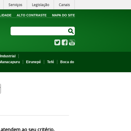
Serviços
Legislação
Canais
LIDADE
ALTO CONTRASTE
MAPA DO SITE
Search Site
Search Site
Twitter
Facebook
YouTube
Industrial
Manacapuru
Eirunepé
Tefé
Boca do
 atendem ao seu critério.