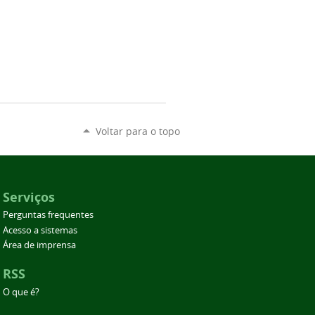
Voltar para o topo
Serviços
Perguntas frequentes
Acesso a sistemas
Área de imprensa
RSS
O que é?