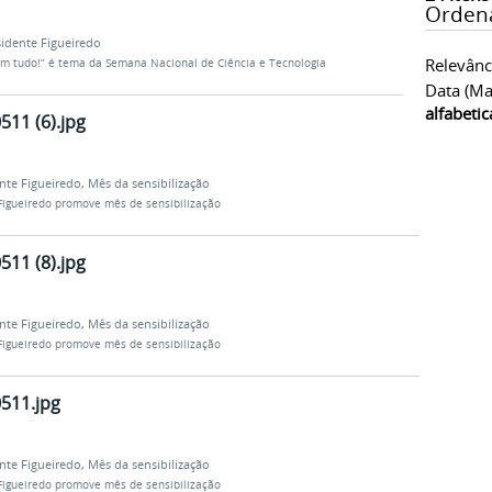
Orden
idente Figueiredo
Relevânc
m tudo!” é tema da Semana Nacional de Ciência e Tecnologia
Data (ma
alfabeti
11 (6).jpg
nte Figueiredo
,
Mês da sensibilização
igueiredo promove mês de sensibilização
11 (8).jpg
nte Figueiredo
,
Mês da sensibilização
igueiredo promove mês de sensibilização
511.jpg
nte Figueiredo
,
Mês da sensibilização
igueiredo promove mês de sensibilização