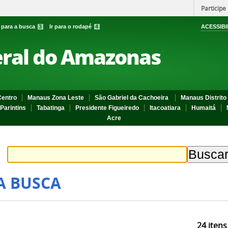
Participe
r para a busca
3
Ir para o rodapé
4
ACESSIBI
eral do Amazonas
entro
Manaus Zona Leste
São Gabriel da Cachoeira
Manaus Distrito 
Parintins
Tabatinga
Presidente Figueiredo
Itacoatiara
Humaitá
Acre
A BUSCA
24
itens