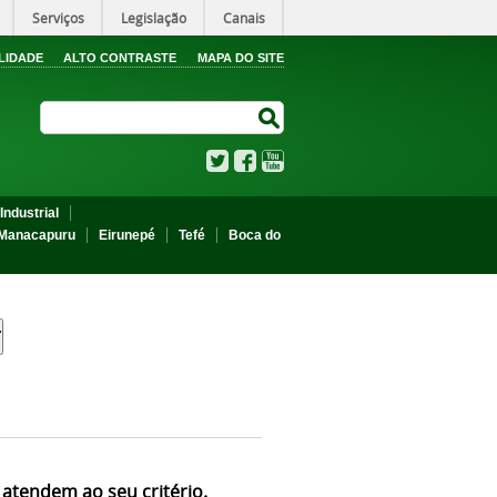
Serviços
Legislação
Canais
LIDADE
ALTO CONTRASTE
MAPA DO SITE
Search Site
Search Site
Twitter
Facebook
YouTube
Industrial
Manacapuru
Eirunepé
Tefé
Boca do
 atendem ao seu critério.