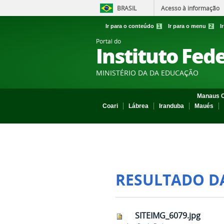
BRASIL
Acesso à informação
Ir para o conteúdo
1
Ir para o menu
2
I
Portal do
Instituto Fed
MINISTÉRIO DA DA EDUCAÇÃO
Manaus C
Coari
Lábrea
Iranduba
Maués
RESULTADO D
SITEIMG_6079.jpg