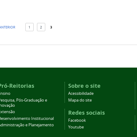
 ANTERIOR
1
2
3
Pró-Reitorias
Sobre o site
Ensino
Acessibilidade
Pesquisa, Pós-Graduação e
Mapa do site
Inovação
Redes sociais
Extensão
Desenvolvimento Institucional
Facebook
Administração e Planejamento
Youtube