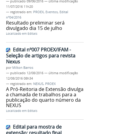
—
publicado
09/06/2016
—
última modificação
11/07/2016 11h20
— registrado em:
PROEX
,
Eventos
,
Edital
nº04/2016
Resultado preliminar será
divulgado dia 15 de julho
Localizado em
Editais
Edital nº007 PROEX/IFAM -
Seleção de artigos para revista
Nexus
por
Milton Barros
—
publicado
12/08/2016
—
última modificação
12/08/2016 08h34
— registrado em:
NEXUS
,
PROEX
A Pró-Reitoria de Extensão divulga
a chamada de trabalhos para a
publicação do quarto número da
NEXUS
Localizado em
Editais
Edital para mostra de
extensão: resultado final