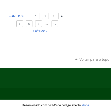
« ANTERIOR
1
2
3
4
5
6
7
...
10
PRÓXIMO »
Voltar para o topo
Desenvolvido com o CMS de código aberto
Plone