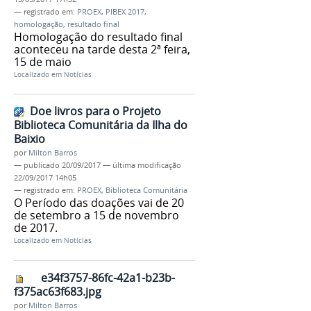
— registrado em:
PROEX
,
PIBEX 2017
,
homologação
,
resultado final
Homologação do resultado final
aconteceu na tarde desta 2ª feira,
15 de maio
Localizado em
Notícias
Doe livros para o Projeto
Biblioteca Comunitária da Ilha do
Baixio
por
Milton Barros
—
publicado
20/09/2017
—
última modificação
22/09/2017 14h05
— registrado em:
PROEX
,
Biblioteca Comunitária
O Período das doações vai de 20
de setembro a 15 de novembro
de 2017.
Localizado em
Notícias
e34f3757-86fc-42a1-b23b-
f375ac63f683.jpg
por
Milton Barros