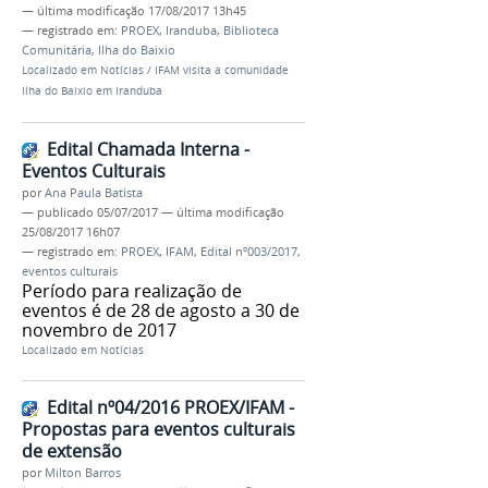
—
última modificação
17/08/2017 13h45
— registrado em:
PROEX
,
Iranduba
,
Biblioteca
Comunitária
,
Ilha do Baixio
Localizado em
Notícias
/
IFAM visita a comunidade
Ilha do Baixio em Iranduba
Edital Chamada Interna -
Eventos Culturais
por
Ana Paula Batista
—
publicado
05/07/2017
—
última modificação
25/08/2017 16h07
— registrado em:
PROEX
,
IFAM
,
Edital nº003/2017
,
eventos culturais
Período para realização de
eventos é de 28 de agosto a 30 de
novembro de 2017
Localizado em
Notícias
Edital nº04/2016 PROEX/IFAM -
Propostas para eventos culturais
de extensão
por
Milton Barros