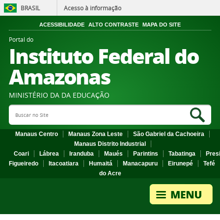
BRASIL
Acesso à informação
ACESSIBILIDADE
ALTO CONTRASTE
MAPA DO SITE
Portal do
Instituto Federal do
Amazonas
MINISTÉRIO DA DA EDUCAÇÃO
Search Site
Sea
Manaus Centro
Manaus Zona Leste
São Gabriel da Cachoeira
Manaus Distrito Industrial
Coari
Lábrea
Iranduba
Maués
Parintins
Tabatinga
Pres
Figueiredo
Itacoatiara
Humaitá
Manacapuru
Eirunepé
Tefé
do Acre