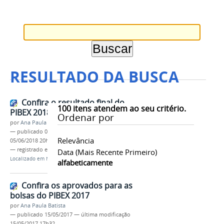
RESULTADO DA BUSCA
Confira o resultado final do
100
itens atendem ao seu critério.
PIBEX 2018
Ordenar por
por
Ana Paula Batista
—
publicado
05/06/2018
—
última modificação
Relevância
05/06/2018 20h55
— registrado em:
pibex
,
PROEX
,
resultado final
Data (mais Recente Primeiro)
Localizado em
Notícias
alfabeticamente
Confira os aprovados para as
bolsas do PIBEX 2017
por
Ana Paula Batista
—
publicado
15/05/2017
—
última modificação
15/05/2017 17h32