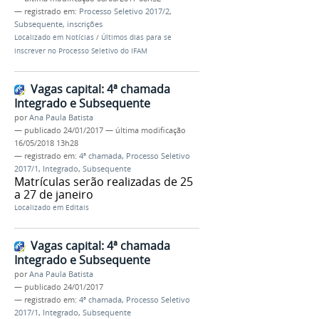
— registrado em:
Processo Seletivo 2017/2
,
Subsequente
,
inscrições
Localizado em
Notícias
/
Últimos dias para se
inscrever no Processo Seletivo do IFAM
Vagas capital: 4ª chamada
Integrado e Subsequente
por
Ana Paula Batista
—
publicado
24/01/2017
—
última modificação
16/05/2018 13h28
— registrado em:
4ª chamada
,
Processo Seletivo
2017/1
,
Integrado
,
Subsequente
Matrículas serão realizadas de 25
a 27 de janeiro
Localizado em
Editais
Vagas capital: 4ª chamada
Integrado e Subsequente
por
Ana Paula Batista
—
publicado
24/01/2017
— registrado em:
4ª chamada
,
Processo Seletivo
2017/1
,
Integrado
,
Subsequente