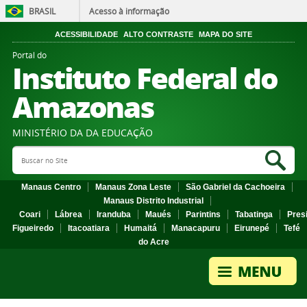
BRASIL
Acesso à informação
ACESSIBILIDADE
ALTO CONTRASTE
MAPA DO SITE
Portal do
Instituto Federal do
Amazonas
MINISTÉRIO DA DA EDUCAÇÃO
Search Site
Sea
Manaus Centro
Manaus Zona Leste
São Gabriel da Cachoeira
Manaus Distrito Industrial
Coari
Lábrea
Iranduba
Maués
Parintins
Tabatinga
Pres
Figueiredo
Itacoatiara
Humaitá
Manacapuru
Eirunepé
Tefé
do Acre