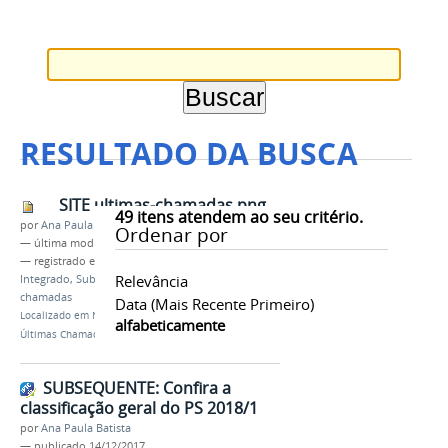
RESULTADO DA BUSCA
SITE ultimas-chamadas.png
49
itens atendem ao seu critério.
por
Ana Paula Batista
Ordenar por
—
última modificação
05/02/2016 14h58
— registrado em:
Processo Seletivo 2016/1
,
ENEM
,
Relevância
Integrado
,
Subsequente
,
Graduação
,
últimas
chamadas
Data (mais Recente Primeiro)
Localizado em
Notícias
/
Processo Seletivo 2016/1:
alfabeticamente
Últimas Chamadas
SUBSEQUENTE: Confira a
classificação geral do PS 2018/1
por
Ana Paula Batista
—
publicado
14/12/2017