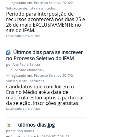
— registrado em:
Processo Seletivo 2016/2
,
Subsequente
,
lista classificados
Período para interposição de
recursos acontecerá nos dias 25 e
26 de maio EXCLUSIVAMENTE no
site do IFAM.
Localizado em
Notícias
Últimos dias para se inscrever
no Processo Seletivo do IFAM
por
Ana Paula Batista
—
publicado
08/06/2017
— registrado em:
Processo Seletivo 2017/2
,
Subsequente
,
inscrições
Candidatos que concluírem o
Ensino Médio até a data de
matrícula estão aptos a participar
da seleção. Inscrições gratuitas.
Localizado em
Notícias
ultimos-dias.jpg
por
Milton Barros
—
última modificação
08/06/2017 08h32