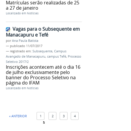
Matrículas serão realizadas de 25
a 27 de janeiro
Localizado em
Notícias
Vagas para o Subsequente em
Manacapuru e Tefé
por
Ana Paula Batista
—
publicado
11/07/2017
— registrado em:
Subsequente
,
Campus
Avançado de Manacapuru
,
campus Tefé
,
Processo
Seletivo 2017/2
Inscrições acontecem até o dia 16
de julho exclusivamente pelo
banner do Processo Seletivo na
página do IFAM
Localizado em
Notícias
« ANTERIOR
1
2
3
4
5