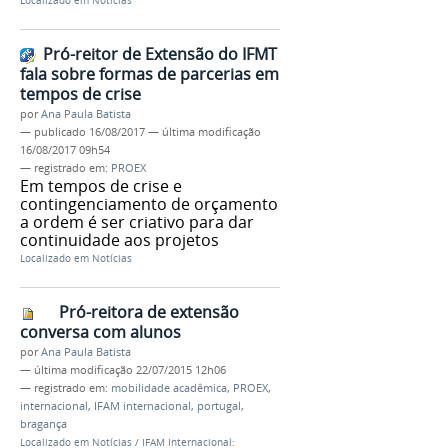
Localizado em
Notícias
Pró-reitor de Extensão do IFMT
fala sobre formas de parcerias em
tempos de crise
por
Ana Paula Batista
—
publicado
16/08/2017
—
última modificação
16/08/2017 09h54
— registrado em:
PROEX
Em tempos de crise e
contingenciamento de orçamento
a ordem é ser criativo para dar
continuidade aos projetos
Localizado em
Notícias
Pró-reitora de extensão
conversa com alunos
por
Ana Paula Batista
—
última modificação
22/07/2015 12h06
— registrado em:
mobilidade acadêmica
,
PROEX
,
internacional
,
IFAM internacional
,
portugal
,
bragança
Localizado em
Notícias
/
IFAM Internacional: