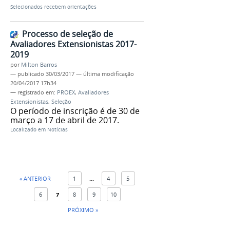
Selecionados recebem orientações
Processo de seleção de
Avaliadores Extensionistas 2017-
2019
por
Milton Barros
—
publicado
30/03/2017
—
última modificação
20/04/2017 17h34
— registrado em:
PROEX
,
Avaliadores
Extensionistas
,
Seleção
O período de inscrição é de 30 de
março a 17 de abril de 2017.
Localizado em
Notícias
« ANTERIOR
1
...
4
5
6
7
8
9
10
PRÓXIMO »