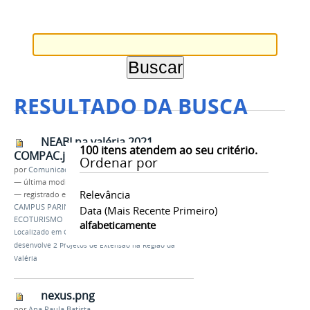
RESULTADO DA BUSCA
NEABI na valéria 2021
100
itens atendem ao seu critério.
COMPAC.jpg
Ordenar por
por
Comunicação CPR
—
última modificação
22/11/2021 23h01
Relevância
— registrado em:
EXTENSÃO
,
NEABI
,
IFAM
,
CAMPUS PARINTINS
,
VALÉRIA
,
PROEX
,
HORTA
,
Data (mais Recente Primeiro)
ECOTURISMO
alfabeticamente
Localizado em
CAMPUS
/
…
/
Notícias
/
NEABI
desenvolve 2 Projetos de Extensão na Região da
Valéria
nexus.png
por
Ana Paula Batista