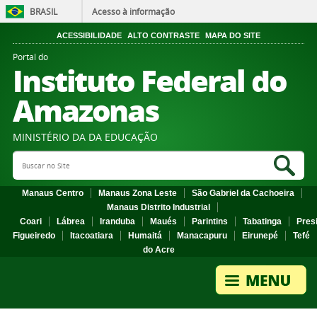
BRASIL
Acesso à informação
ACESSIBILIDADE
ALTO CONTRASTE
MAPA DO SITE
Portal do
Instituto Federal do
Amazonas
MINISTÉRIO DA DA EDUCAÇÃO
Search Site
Sea
Manaus Centro
Manaus Zona Leste
São Gabriel da Cachoeira
Manaus Distrito Industrial
Coari
Lábrea
Iranduba
Maués
Parintins
Tabatinga
Pres
Figueiredo
Itacoatiara
Humaitá
Manacapuru
Eirunepé
Tefé
do Acre