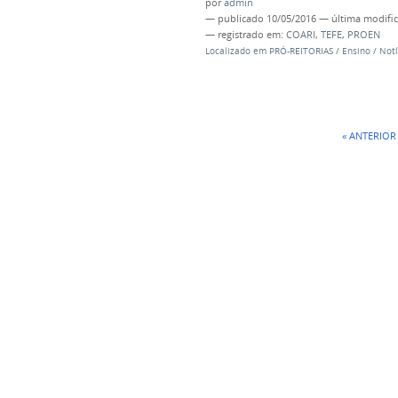
por
admin
—
publicado
10/05/2016
—
última modifi
— registrado em:
COARI
,
TEFE
,
PROEN
Localizado em
PRÓ-REITORIAS
/
Ensino
/
Notí
« ANTERIOR