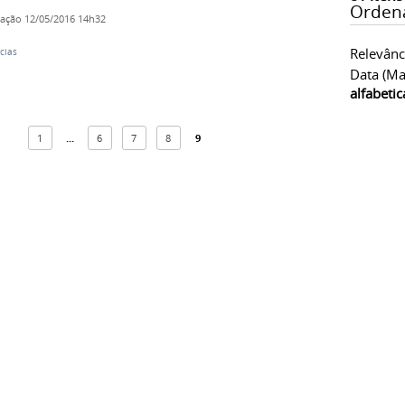
Orden
cação
12/05/2016 14h32
Relevânc
cias
Data (ma
alfabeti
1
...
6
7
8
9