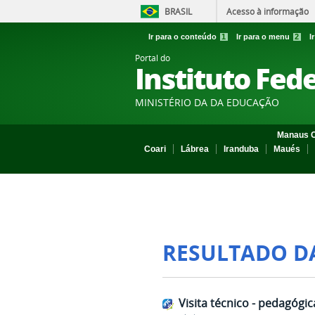
BRASIL
Acesso à informação
Ir para o conteúdo
1
Ir para o menu
2
I
Portal do
Instituto Fed
MINISTÉRIO DA DA EDUCAÇÃO
Manaus C
Coari
Lábrea
Iranduba
Maués
RESULTADO D
Visita técnico - pedagógi