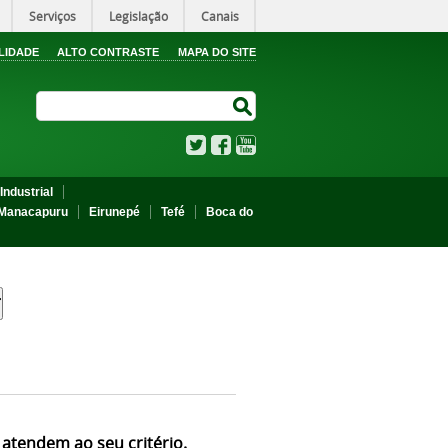
Serviços
Legislação
Canais
LIDADE
ALTO CONTRASTE
MAPA DO SITE
Search Site
Search Site
Twitter
Facebook
YouTube
Industrial
Manacapuru
Eirunepé
Tefé
Boca do
 atendem ao seu critério.