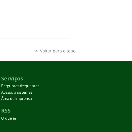
Voltar para o topo
Serviços
Perguntas frequentes
Acesso a sistemas
Área de imprensa
RSS
O que é?