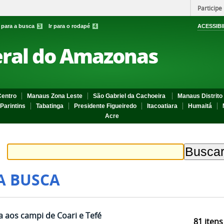
Participe
r para a busca
3
Ir para o rodapé
4
ACESSIBI
eral do Amazonas
entro
Manaus Zona Leste
São Gabriel da Cachoeira
Manaus Distrito 
Parintins
Tabatinga
Presidente Figueiredo
Itacoatiara
Humaitá
Acre
A BUSCA
ca aos campi de Coari e Tefé
81
itens