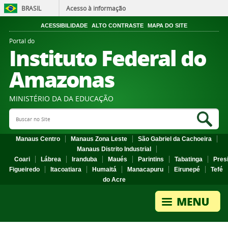
BRASIL
Acesso à informação
ACESSIBILIDADE
ALTO CONTRASTE
MAPA DO SITE
Portal do
Instituto Federal do
Amazonas
MINISTÉRIO DA DA EDUCAÇÃO
Search Site
Sea
Manaus Centro
Manaus Zona Leste
São Gabriel da Cachoeira
Manaus Distrito Industrial
Coari
Lábrea
Iranduba
Maués
Parintins
Tabatinga
Pres
Figueiredo
Itacoatiara
Humaitá
Manacapuru
Eirunepé
Tefé
do Acre