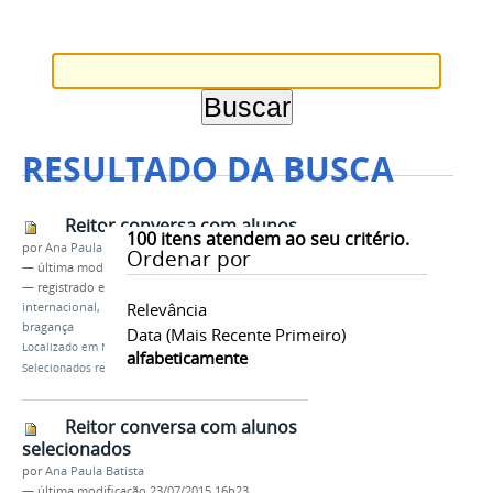
RESULTADO DA BUSCA
Reitor conversa com alunos
100
itens atendem ao seu critério.
por
Ana Paula Batista
Ordenar por
—
última modificação
22/07/2015 12h24
— registrado em:
mobilidade acadêmica
,
PROEX
,
Relevância
internacional
,
IFAM internacional
,
portugal
,
bragança
Data (mais Recente Primeiro)
Localizado em
Notícias
/
IFAM Internacional:
alfabeticamente
Selecionados recebem orientações
Reitor conversa com alunos
selecionados
por
Ana Paula Batista
—
última modificação
23/07/2015 16h23