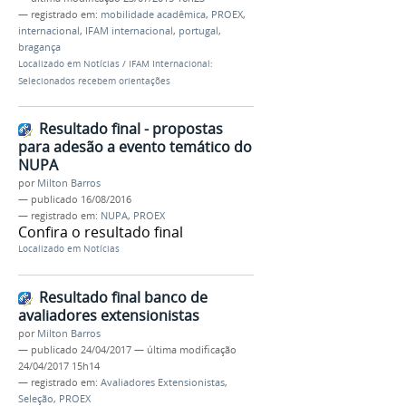
— registrado em:
mobilidade acadêmica
,
PROEX
,
internacional
,
IFAM internacional
,
portugal
,
bragança
Localizado em
Notícias
/
IFAM Internacional:
Selecionados recebem orientações
Resultado final - propostas
para adesão a evento temático do
NUPA
por
Milton Barros
—
publicado
16/08/2016
— registrado em:
NUPA
,
PROEX
Confira o resultado final
Localizado em
Notícias
Resultado final banco de
avaliadores extensionistas
por
Milton Barros
—
publicado
24/04/2017
—
última modificação
24/04/2017 15h14
— registrado em:
Avaliadores Extensionistas
,
Seleção
,
PROEX