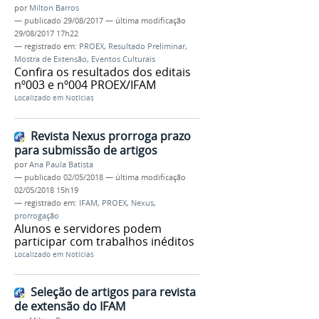
por
Milton Barros
—
publicado
29/08/2017
—
última modificação
29/08/2017 17h22
— registrado em:
PROEX
,
Resultado Preliminar
,
Mostra de Extensão
,
Eventos Culturais
Confira os resultados dos editais
nº003 e nº004 PROEX/IFAM
Localizado em
Notícias
Revista Nexus prorroga prazo
para submissão de artigos
por
Ana Paula Batista
—
publicado
02/05/2018
—
última modificação
02/05/2018 15h19
— registrado em:
IFAM
,
PROEX
,
Nexus
,
prorrogação
Alunos e servidores podem
participar com trabalhos inéditos
Localizado em
Notícias
Seleção de artigos para revista
de extensão do IFAM