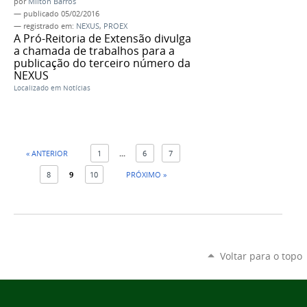
por
Milton Barros
—
publicado
05/02/2016
— registrado em:
NEXUS
,
PROEX
A Pró-Reitoria de Extensão divulga
a chamada de trabalhos para a
publicação do terceiro número da
NEXUS
Localizado em
Notícias
« ANTERIOR
1
...
6
7
8
9
10
PRÓXIMO »
Voltar para o topo