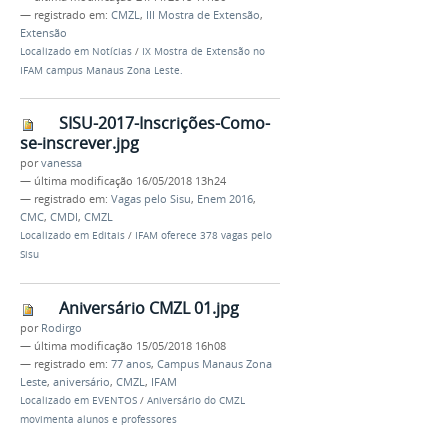
— registrado em:
CMZL
,
III Mostra de Extensão
,
Extensão
Localizado em
Notícias
/
IX Mostra de Extensão no
IFAM campus Manaus Zona Leste.
SISU-2017-Inscrições-Como-
se-inscrever.jpg
por
vanessa
—
última modificação
16/05/2018 13h24
— registrado em:
Vagas pelo Sisu
,
Enem 2016
,
CMC
,
CMDI
,
CMZL
Localizado em
Editais
/
IFAM oferece 378 vagas pelo
Sisu
Aniversário CMZL 01.jpg
por
Rodirgo
—
última modificação
15/05/2018 16h08
— registrado em:
77 anos
,
Campus Manaus Zona
Leste
,
aniversário
,
CMZL
,
IFAM
Localizado em
EVENTOS
/
Aniversário do CMZL
movimenta alunos e professores