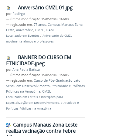
Aniversário CMZL 01.jpg
por
Rodirgo
—
última modificação
15/05/2018 16h00
— registrado em:
77 anos
,
Campus Manaus Zona
Leste
,
aniversário
,
CMZL
,
IFAM
Localizado em
Eventos
/
Aniversário do CMZL
movimenta alunos e professores
BANNER DO CURSO EM
ETNICIDADE.jpeg
por
Ana Paula Batista
—
última modificação
15/05/2018 15h05
— registrado em:
Curso de Pós-Graduação Lato
Sensu em Desenvolvimento, Etnicidade e Políticas
Públicas na Amazônia
,
CMZL
Localizado em
Editais
/
Inscrições para
Especialização em Desenvolvimento, Etnicidade e
Políticas Públicas na Amazônia
Campus Manaus Zona Leste
realiza vacinação contra Febre