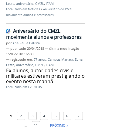
Leste
,
aniversário
,
CMZL
,
IFAM
Localizado em
Notícias
/
Aniversário do CMZL
movimenta alunos e professores
Aniversário do CMZL
movimenta alunos e professores
por
Ana Paula Batista
—
publicado
20/04/2018
—
última modificação
15/05/2018 16h08
— registrado em:
77 anos
,
Campus Manaus Zona
Leste
,
aniversário
,
CMZL
,
IFAM
Ex-alunos, autoridades civis e
militares estiveram prestigiando o
evento nesta manhã
Localizado em
EVENTOS
1
2
3
4
5
6
7
...
11
PRÓXIMO »