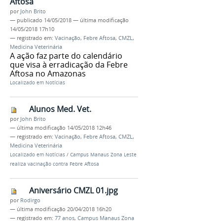
Aftosa
por
John Brito
—
publicado
14/05/2018
—
última modificação
14/05/2018 17h10
— registrado em:
Vacinação
,
Febre Aftosa
,
CMZL
,
Medicina Veterinária
A ação faz parte do calendário
que visa à erradicação da Febre
Aftosa no Amazonas
Localizado em
Notícias
Alunos Med. Vet.
por
John Brito
—
última modificação
14/05/2018 12h46
— registrado em:
Vacinação
,
Febre Aftosa
,
CMZL
,
Medicina Veterinária
Localizado em
Notícias
/
Campus Manaus Zona Leste
realiza vacinação contra Febre Aftosa
Aniversário CMZL 01.jpg
por
Rodirgo
—
última modificação
20/04/2018 16h20
— registrado em:
77 anos
,
Campus Manaus Zona