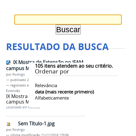
RESULTADO DA BUSCA
IX Mostra de Extensão no IFAM
105
itens atendem ao seu critério.
campus Manaus Zona Leste.
Ordenar por
por
Rodirgo
—
publicado
21/11/2018
Relevância
— registrado em:
CMZL
,
III Mostra de Extensão
,
Extensão
data (mais recente primeiro)
IX Mostra de Extensão no IFAM
Alfabeticamente
campus Manaus Zona Leste.
Localizado em
Notícias
Sem Título-1.jpg
por
Rodirgo
—
última modificação
21/11/2018 17h56