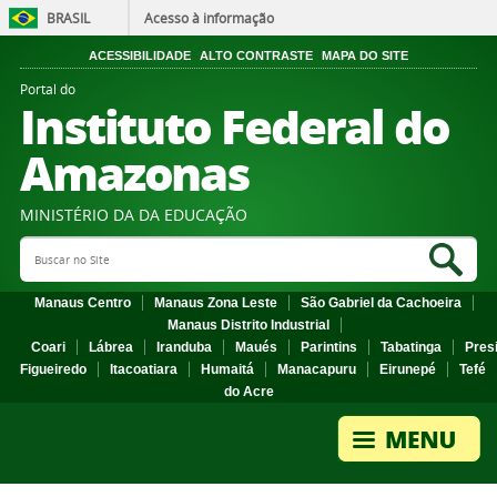
BRASIL
Acesso à informação
ACESSIBILIDADE
ALTO CONTRASTE
MAPA DO SITE
Portal do
Instituto Federal do
Amazonas
MINISTÉRIO DA DA EDUCAÇÃO
Search Site
Sea
Manaus Centro
Manaus Zona Leste
São Gabriel da Cachoeira
Manaus Distrito Industrial
Coari
Lábrea
Iranduba
Maués
Parintins
Tabatinga
Pres
Figueiredo
Itacoatiara
Humaitá
Manacapuru
Eirunepé
Tefé
do Acre