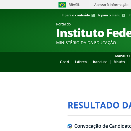
BRASIL
Acesso à informação
Ir para o conteúdo
1
Ir para o menu
2
I
Portal do
Instituto Fed
MINISTÉRIO DA DA EDUCAÇÃO
Manaus C
Coari
Lábrea
Iranduba
Maués
RESULTADO D
Convocação de Candidato