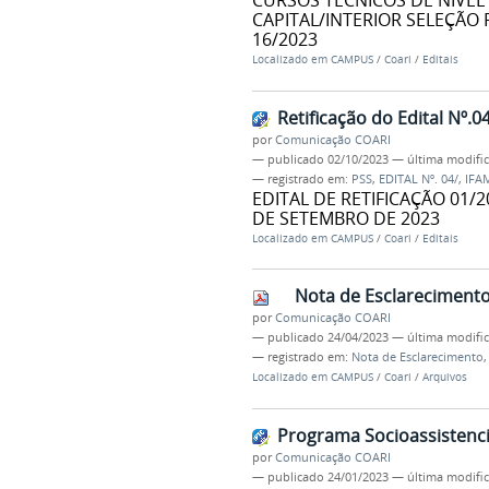
CURSOS TÉCNICOS DE NÍVEL
CAPITAL/INTERIOR SELEÇÃO
16/2023
Localizado em
CAMPUS
/
Coari
/
Editais
Retificação do Edital Nº.
por
Comunicação COARI
—
publicado
02/10/2023
—
última modifi
— registrado em:
PSS
,
EDITAL Nº. 04/
,
IFA
EDITAL DE RETIFICAÇÃO 01/2
DE SETEMBRO DE 2023
Localizado em
CAMPUS
/
Coari
/
Editais
Nota de Esclarecimento 
por
Comunicação COARI
—
publicado
24/04/2023
—
última modifi
— registrado em:
Nota de Esclarecimento
Localizado em
CAMPUS
/
Coari
/
Arquivos
Programa Socioassistenci
por
Comunicação COARI
—
publicado
24/01/2023
—
última modifi