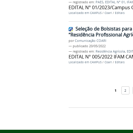
— registrado em:
PAES
,
EDITAL N° 01
,
IFA
EDITAL N° 01/2023/Campus 
Localizado em
CAMPUS
/
Coari
/
Editais
Seleção de Bolsistas par
“Residência Profissional Agr
por
Comunicação COARI
—
publicado
20/05/2022
— registrado em:
Residência Agrícola
,
EDI
EDITAL N° 005/2022 IFAM C
Localizado em
CAMPUS
/
Coari
/
Editais
1
2