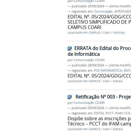
por
Comunicação COARI
—
publicado
20/05/2024
—
última modifi
— registrado em:
Convocação
,
APROVAD
EDITAL Nº. 05/2024/GDG/CC
SELETIVO SIMPLIFICADO DE
CAMPUS COARI
Localizado em
CAMPUS
/
Coari
/
Notícias
ERRATA do Edital do Proce
de Informática
por
Comunicação COARI
—
publicado
29/04/2024
—
última modifi
— registrado em:
PSS INFORMÁTICA
,
EDIT
EDITAL Nº. 05/2024/GDG/CCO
Localizado em
CAMPUS
/
Coari
/
Editais
Retificação Nº 003 - Proj
por
Comunicação COARI
—
publicado
03/04/2024
—
última modifi
— registrado em:
EDITAL PCCT
,
IFAM CCO
Dispõe sobre as inscrições 
Técnico – PCCT do IFAM camp
Localizado em
CAMPUS
/
Coari
/
Editais