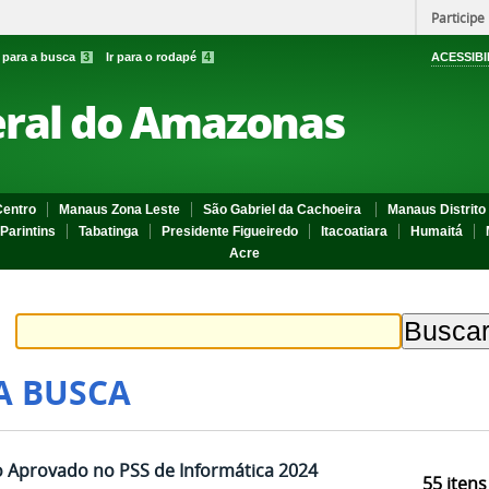
Participe
r para a busca
3
Ir para o rodapé
4
ACESSIBI
eral do Amazonas
entro
Manaus Zona Leste
São Gabriel da Cachoeira
Manaus Distrito 
Parintins
Tabatinga
Presidente Figueiredo
Itacoatiara
Humaitá
Acre
A BUSCA
 Aprovado no PSS de Informática 2024
55
itens