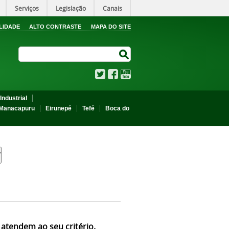
Serviços
Legislação
Canais
LIDADE
ALTO CONTRASTE
MAPA DO SITE
Search Site
Search Site
Twitter
Facebook
YouTube
Industrial
Manacapuru
Eirunepé
Tefé
Boca do
 atendem ao seu critério.