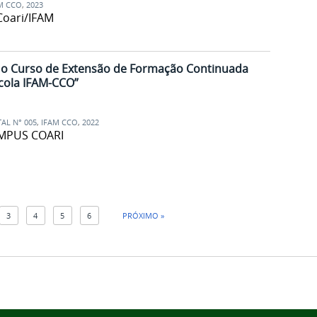
M CCO
,
2023
Coari/IFAM
a o Curso de Extensão de Formação Continuada
ícola IFAM-CCO”
TAL N° 005
,
IFAM CCO
,
2022
AMPUS COARI
3
4
5
6
PRÓXIMO »