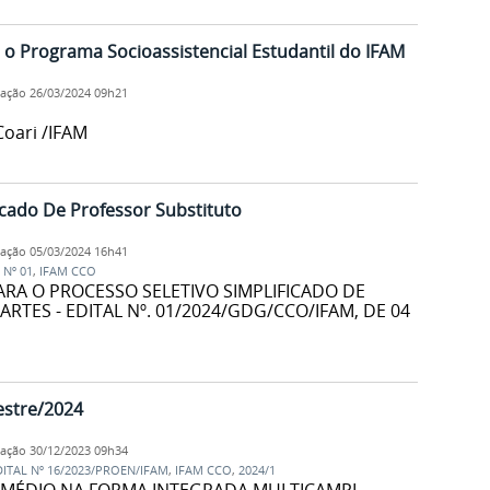
 o Programa Socioassistencial Estudantil do IFAM
cação
26/03/2024 09h21
oari /IFAM
icado De Professor Substituto
cação
05/03/2024 16h41
 Nº 01
,
IFAM CCO
ARA O PROCESSO SELETIVO SIMPLIFICADO DE
RTES - EDITAL Nº. 01/2024/GDG/CCO/IFAM, DE 04
estre/2024
cação
30/12/2023 09h34
DITAL Nº 16/2023/PROEN/IFAM
,
IFAM CCO
,
2024/1