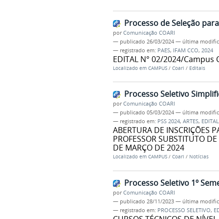
Processo de Seleção para
por
Comunicação COARI
—
publicado
26/03/2024
—
última modifi
— registrado em:
PAES
,
IFAM CCO
,
2024
EDITAL N° 02/2024/Campus C
Localizado em
CAMPUS
/
Coari
/
Editais
Processo Seletivo Simplif
por
Comunicação COARI
—
publicado
05/03/2024
—
última modifi
— registrado em:
PSS 2024
,
ARTES
,
EDITAL
ABERTURA DE INSCRIÇÕES P
PROFESSOR SUBSTITUTO DE A
DE MARÇO DE 2024
Localizado em
CAMPUS
/
Coari
/
Notícias
Processo Seletivo 1º Sem
por
Comunicação COARI
—
publicado
28/11/2023
—
última modifi
— registrado em:
PROCESSO SELETIVO
,
E