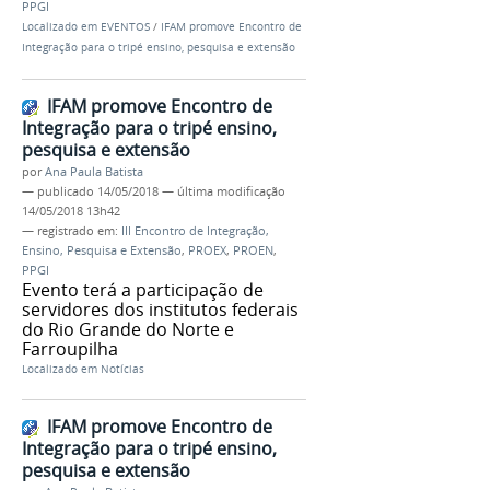
PPGI
Localizado em
EVENTOS
/
IFAM promove Encontro de
Integração para o tripé ensino, pesquisa e extensão
IFAM promove Encontro de
Integração para o tripé ensino,
pesquisa e extensão
por
Ana Paula Batista
—
publicado
14/05/2018
—
última modificação
14/05/2018 13h42
— registrado em:
III Encontro de Integração,
Ensino, Pesquisa e Extensão
,
PROEX
,
PROEN
,
PPGI
Evento terá a participação de
servidores dos institutos federais
do Rio Grande do Norte e
Farroupilha
Localizado em
Notícias
IFAM promove Encontro de
Integração para o tripé ensino,
pesquisa e extensão