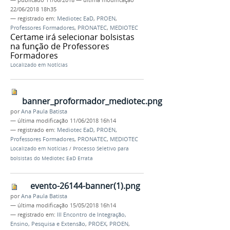
22/06/2018 18h35
— registrado em:
Mediotec EaD
,
PROEN
,
Professores Formadores
,
PRONATEC
,
MEDIOTEC
Certame irá selecionar bolsistas
na função de Professores
Formadores
Localizado em
Notícias
banner_proformador_mediotec.png
por
Ana Paula Batista
—
última modificação
11/06/2018 16h14
— registrado em:
Mediotec EaD
,
PROEN
,
Professores Formadores
,
PRONATEC
,
MEDIOTEC
Localizado em
Notícias
/
Processo Seletivo para
bolsistas do Mediotec EaD Errata
evento-26144-banner(1).png
por
Ana Paula Batista
—
última modificação
15/05/2018 16h14
— registrado em:
III Encontro de Integração,
Ensino, Pesquisa e Extensão
,
PROEX
,
PROEN
,