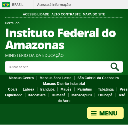
BRASIL
Acesso à informação
ACESSIBILIDADE
ALTO CONTRASTE
MAPA DO SITE
Portal do
Instituto Federal do
Amazonas
MINISTÉRIO DA DA EDUCAÇÃO
Search Site
Sea
Manaus Centro
Manaus Zona Leste
São Gabriel da Cachoeira
Manaus Distrito Industrial
Coari
Lábrea
Iranduba
Maués
Parintins
Tabatinga
Pres
Figueiredo
Itacoatiara
Humaitá
Manacapuru
Eirunepé
Tefé
do Acre