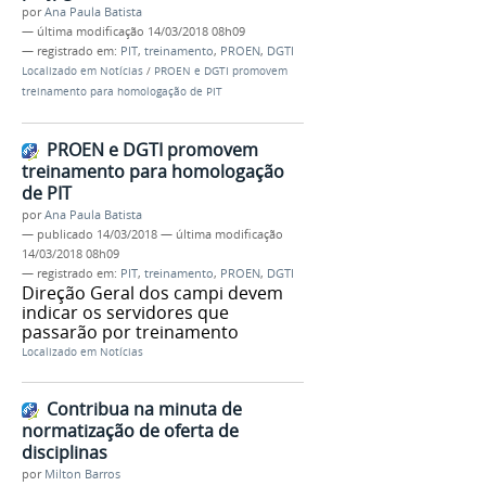
por
Ana Paula Batista
—
última modificação
14/03/2018 08h09
— registrado em:
PIT
,
treinamento
,
PROEN
,
DGTI
Localizado em
Notícias
/
PROEN e DGTI promovem
treinamento para homologação de PIT
PROEN e DGTI promovem
treinamento para homologação
de PIT
por
Ana Paula Batista
—
publicado
14/03/2018
—
última modificação
14/03/2018 08h09
— registrado em:
PIT
,
treinamento
,
PROEN
,
DGTI
Direção Geral dos campi devem
indicar os servidores que
passarão por treinamento
Localizado em
Notícias
Contribua na minuta de
normatização de oferta de
disciplinas
por
Milton Barros