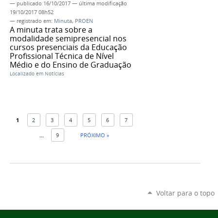
—
publicado
16/10/2017
—
última modificação
19/10/2017 08h52
— registrado em:
Minuta
,
PROEN
A minuta trata sobre a
modalidade semipresencial nos
cursos presenciais da Educação
Profissional Técnica de Nível
Médio e do Ensino de Graduação
Localizado em
Notícias
1
2
3
4
5
6
7
...
9
PRÓXIMO »
Voltar para o topo