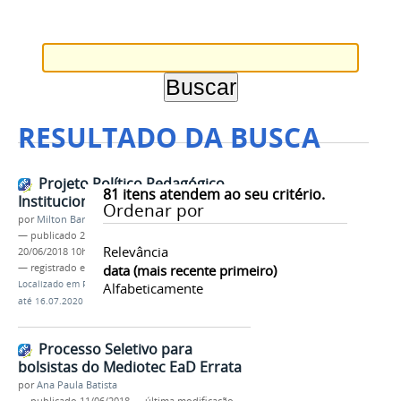
RESULTADO DA BUSCA
Projeto Político Pedagógico
81
itens atendem ao seu critério.
Institucional do IFAM
Ordenar por
por
Milton Barros
—
publicado
20/06/2018
—
última modificação
Relevância
20/06/2018 10h38
— registrado em:
PPPI
data (mais recente primeiro)
,
PROEN
Localizado em
PRÓ-REITORIAS
/
Ensino
/
Conteúdo
Alfabeticamente
até 16.07.2020
Processo Seletivo para
bolsistas do Mediotec EaD Errata
por
Ana Paula Batista
—
publicado
11/06/2018
—
última modificação