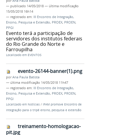
por
Ana Paula Batista
—
publicado
14/05/2018
—
última modificação
15/05/2018 16h14
— registrado em:
III Encontro de Integração,
Ensino, Pesquisa e Extensão
,
PROEX
,
PROEN
,
PPGI
Evento terá a participação de
servidores dos institutos federais
do Rio Grande do Norte e
Farroupilha
Localizado em
EVENTOS
evento-26144-banner(1).png
por
Ana Paula Batista
—
última modificação
14/05/2018 11h47
— registrado em:
III Encontro de Integração,
Ensino, Pesquisa e Extensão
,
PROEX
,
PROEN
,
PPGI
Localizado em
Notícias
/
IFAM promove Encontro de
Integração para o tripé ensino, pesquisa e extensão
treinamento-homologacao-
pit.jpg