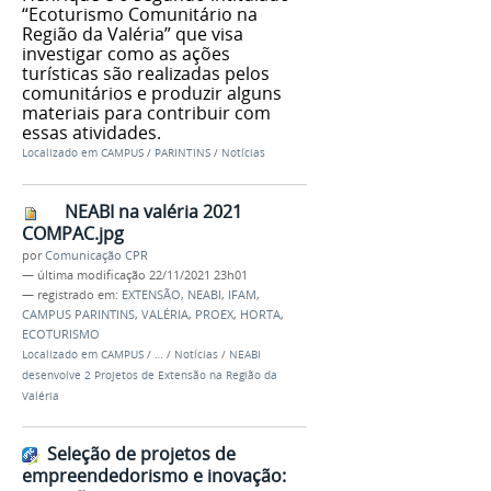
“Ecoturismo Comunitário na
Região da Valéria” que visa
investigar como as ações
turísticas são realizadas pelos
comunitários e produzir alguns
materiais para contribuir com
essas atividades.
Localizado em
CAMPUS
/
PARINTINS
/
Notícias
NEABI na valéria 2021
COMPAC.jpg
por
Comunicação CPR
—
última modificação
22/11/2021 23h01
— registrado em:
EXTENSÃO
,
NEABI
,
IFAM
,
CAMPUS PARINTINS
,
VALÉRIA
,
PROEX
,
HORTA
,
ECOTURISMO
Localizado em
CAMPUS
/
…
/
Notícias
/
NEABI
desenvolve 2 Projetos de Extensão na Região da
Valéria
Seleção de projetos de
empreendedorismo e inovação: