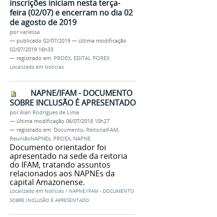
inscrições iniciam nesta terça-
feira (02/07) e encerram no dia 02
de agosto de 2019
por
vanessa
—
publicado
02/07/2019
—
última modificação
02/07/2019 16h33
— registrado em:
PROEX
,
EDITAL POREX
Localizado em
Notícias
NAPNE/IFAM - DOCUMENTO
SOBRE INCLUSÃO É APRESENTADO
por
Alan Rodrigues de Lima
—
última modificação
06/07/2018 10h27
— registrado em:
Documento
,
ReitoriaIFAM
,
ReuniãoNAPNEs
,
PROEX
,
NAPNE
Documento orientador foi
apresentado na sede da reitoria
do IFAM, tratando assuntos
relacionados aos NAPNEs da
capital Amazonense.
Localizado em
Notícias
/
NAPNE/IFAM - DOCUMENTO
SOBRE INCLUSÃO É APRESENTADO