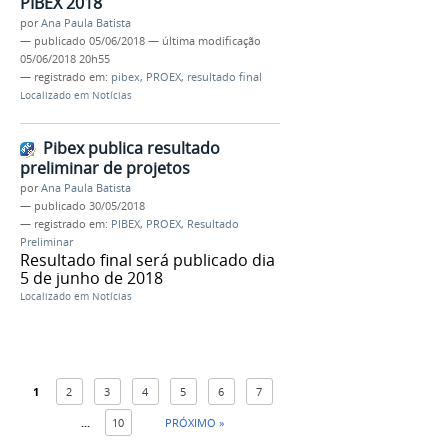
PIBEX 2018
por
Ana Paula Batista
—
publicado
05/06/2018
—
última modificação
05/06/2018 20h55
— registrado em:
pibex
,
PROEX
,
resultado final
Localizado em
Notícias
Pibex publica resultado
preliminar de projetos
por
Ana Paula Batista
—
publicado
30/05/2018
— registrado em:
PIBEX
,
PROEX
,
Resultado
Preliminar
Resultado final será publicado dia
5 de junho de 2018
Localizado em
Notícias
1
2
3
4
5
6
7
...
10
PRÓXIMO »