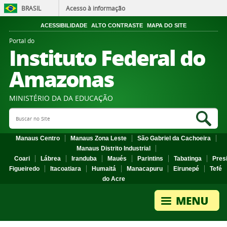
BRASIL
Acesso à informação
ACESSIBILIDADE
ALTO CONTRASTE
MAPA DO SITE
Portal do
Instituto Federal do
Amazonas
MINISTÉRIO DA DA EDUCAÇÃO
Search Site
Sea
Manaus Centro
Manaus Zona Leste
São Gabriel da Cachoeira
Manaus Distrito Industrial
Coari
Lábrea
Iranduba
Maués
Parintins
Tabatinga
Pres
Figueiredo
Itacoatiara
Humaitá
Manacapuru
Eirunepé
Tefé
do Acre