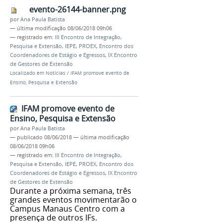
evento-26144-banner.png
por
Ana Paula Batista
—
última modificação
08/06/2018 09h06
— registrado em:
III Encontro de Integração,
Pesquisa e Extensão
,
IEPE
,
PROEX
,
Encontro dos
Coordenadores de Estágio e Egressos
,
IX Encontro
de Gestores de Extensão
Localizado em
Notícias
/
IFAM promove evento de
Ensino, Pesquisa e Extensão
IFAM promove evento de
Ensino, Pesquisa e Extensão
por
Ana Paula Batista
—
publicado
08/06/2018
—
última modificação
08/06/2018 09h06
— registrado em:
III Encontro de Integração,
Pesquisa e Extensão
,
IEPE
,
PROEX
,
Encontro dos
Coordenadores de Estágio e Egressos
,
IX Encontro
de Gestores de Extensão
Durante a próxima semana, três
grandes eventos movimentarão o
Campus Manaus Centro com a
presença de outros IFs.