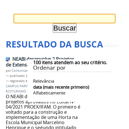
RESULTADO DA BUSCA
NEABI desenvolve 2 Projetos
100
itens atendem ao seu critério.
de Extensão na Região da Valéria
Ordenar por
por
Comunicação CPR
—
publicado
22/11/2021
Relevância
— registrado em:
EXTENSÃO
,
NEABI
,
IFAM
,
CAMPUS PARINTINS
data (mais recente primeiro)
,
VALÉRIA
,
PROEX
,
HORTA
,
ECOTURISMO
Alfabeticamente
O NEABI do campus teve dois
projetos aprovados no Edital N•
04/2021 PROEX/IFAM. O primeiro é
voltado para a construção e
implementação de uma Horta na
Escola Municipal Marcelino
Henrique e o segundo intitulado