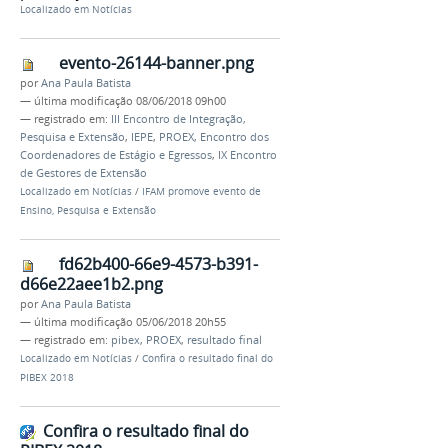
Localizado em
Notícias
evento-26144-banner.png
por
Ana Paula Batista
—
última modificação
08/06/2018 09h00
— registrado em:
III Encontro de Integração,
Pesquisa e Extensão
,
IEPE
,
PROEX
,
Encontro dos
Coordenadores de Estágio e Egressos
,
IX Encontro
de Gestores de Extensão
Localizado em
Notícias
/
IFAM promove evento de
Ensino, Pesquisa e Extensão
fd62b400-66e9-4573-b391-
d66e22aee1b2.png
por
Ana Paula Batista
—
última modificação
05/06/2018 20h55
— registrado em:
pibex
,
PROEX
,
resultado final
Localizado em
Notícias
/
Confira o resultado final do
PIBEX 2018
Confira o resultado final do