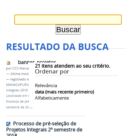
RESULTADO DA BUSCA
banner_projetos
21
itens atendem ao seu critério.
por
CCS Manacaouru
Ordenar por
—
última modificação
28/08/2018 14h35
— registrado em:
CAMPUS AVANÇADO
Relevância
MANACAPURU
,
#orgulhoDeSerIFAM
,
programas
integrais 2018
data (mais recente primeiro)
Localizado em
CAMPUS
/
…
/
Notícias Antigas
/
Alfabeticamente
Processo de pré-seleção de Projetos Integrais 2º
semestre de 2018
Processo de pré-seleção de
Projetos Integrais 2º semestre de
2018