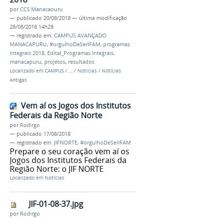
por
CCS Manacaouru
—
publicado
20/08/2018
—
última modificação
28/08/2018 14h28
— registrado em:
CAMPUS AVANÇADO
MANACAPURU
,
#orgulhoDeSerIFAM
,
programas
integrais 2018
,
Edital_Programas Integrais
,
manacapuru
,
projetos
,
resultados
Localizado em
CAMPUS
/
…
/
Notícias
/
Notícias
Antigas
Vem aí os Jogos dos Institutos
Federais da Região Norte
por
Rodirgo
—
publicado
17/08/2018
— registrado em:
JIFNORTE
,
#orgulhoDeSerIFAM
Prepare o seu coração vem aí os
Jogos dos Institutos Federais da
Região Norte: o JIF NORTE
Localizado em
Notícias
JIF-01-08-37.jpg
por
Rodirgo