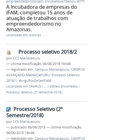
empreendedorismoam
,
incubadora15anos
,
AYTY
A Incubadora de empresas do
IFAM, completou 15 anos de
atuação de trabalhos com
empreendedorismo no
Amazonas.
Localizado em
Notícias
Processo seletivo 2018/2
por
CCS Manacaouru
—
última modificação
06/06/2018 16h48
— registrado em:
Campus Manacapuru
,
CAMPUS
AVANÇADO MANACAPURU
,
Processo Seletivo
2018/1
,
#orgulhoDeSerIFAM
Localizado em
CAMPUS
/
…
/
Editais Encerrados
/
Processo Seletivo (2º Semestre/2018)
Processo Seletivo (2º
Semestre/2018)
por
CCS Manacaouru
—
publicado
06/06/2018
—
última modificação
06/06/2018 16h48
— registrado em:
Campus Manacapuru
,
CAMPUS