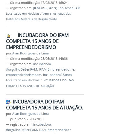
—
última modificação
17/08/2018 16h24
— registrado em:
JIFNORTE
,
#orgulhoDeSerIFAM
Localizado em
Notícias
/
Vem aí os Jogos dos
Institutos Federais da Região Norte
INCUBADORA DO IFAM
COMPLETA 15 ANOS DE
EMPREENDEDORISMO
por
Alan Rodrigues de Lima
—
última modificação
25/06/2018 14h36
— registrado em:
incubadora
,
#orgulhoDeSerIFAM
,
IFAM Empreendedor
,
e
,
empreendedorismoam
,
incubadora15anos
Localizado em
Notícias
/
INCUBADORA DO IFAM
COMPLETA 15 ANOS DE ATUAÇÃO.
INCUBADORA DO IFAM
COMPLETA 15 ANOS DE ATUAÇÃO.
por
Alan Rodrigues de Lima
—
publicado
25/06/2018
— registrado em:
incubadora
,
#orgulhoDeSerIFAM
,
IFAM Empreendedor
,