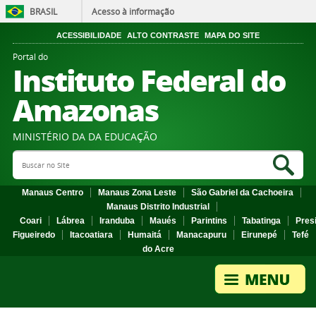
BRASIL
Acesso à informação
ACESSIBILIDADE
ALTO CONTRASTE
MAPA DO SITE
Portal do
Instituto Federal do
Amazonas
MINISTÉRIO DA DA EDUCAÇÃO
Search Site
Sea
Manaus Centro
Manaus Zona Leste
São Gabriel da Cachoeira
Manaus Distrito Industrial
Coari
Lábrea
Iranduba
Maués
Parintins
Tabatinga
Pres
Figueiredo
Itacoatiara
Humaitá
Manacapuru
Eirunepé
Tefé
do Acre