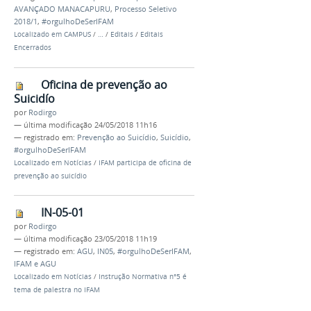
AVANÇADO MANACAPURU
,
Processo Seletivo
2018/1
,
#orgulhoDeSerIFAM
Localizado em
CAMPUS
/
…
/
Editais
/
Editais
Encerrados
Oficina de prevenção ao
Suicidío
por
Rodirgo
—
última modificação
24/05/2018 11h16
— registrado em:
Prevenção ao Suicídio
,
Suicídio
,
#orgulhoDeSerIFAM
Localizado em
Notícias
/
IFAM participa de oficina de
prevenção ao suicídio
IN-05-01
por
Rodirgo
—
última modificação
23/05/2018 11h19
— registrado em:
AGU
,
IN05
,
#orgulhoDeSerIFAM
,
IFAM e AGU
Localizado em
Notícias
/
Instrução Normativa n°5 é
tema de palestra no IFAM