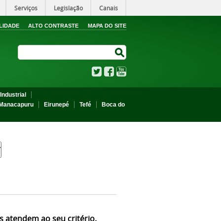
Serviços
Legislação
Canais
LIDADE
ALTO CONTRASTE
MAPA DO SITE
Search Site
Search Site
Twitter
Facebook
YouTube
Industrial
Manacapuru
Eirunepé
Tefé
Boca do
s atendem ao seu critério.