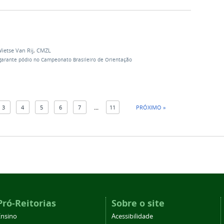
ietse Van Rij
,
CMZL
garante pódio no Campeonato Brasileiro de Orientação
3
4
5
6
7
...
11
PRÓXIMO »
Pró-Reitorias
Sobre o site
Ensino
Acessibilidade