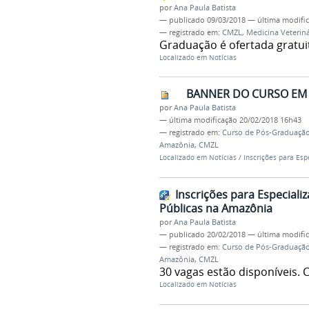
por
Ana Paula Batista
—
publicado
09/03/2018
—
última modifi
— registrado em:
CMZL
,
Medicina Veteriná
Graduação é ofertada gratu
Localizado em
Notícias
BANNER DO CURSO EM 
por
Ana Paula Batista
—
última modificação
20/02/2018 16h43
— registrado em:
Curso de Pós-Graduação 
Amazônia
,
CMZL
Localizado em
Notícias
/
Inscrições para Esp
Inscrições para Especiali
Públicas na Amazônia
por
Ana Paula Batista
—
publicado
20/02/2018
—
última modifi
— registrado em:
Curso de Pós-Graduação 
Amazônia
,
CMZL
30 vagas estão disponíveis.
Localizado em
Notícias