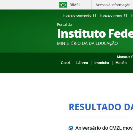
BRASIL
Acesso à informação
Ir para o conteúdo
1
Ir para o menu
2
I
Portal do
Instituto Fed
MINISTÉRIO DA DA EDUCAÇÃO
Manaus C
Coari
Lábrea
Iranduba
Maués
RESULTADO D
Aniversário do CMZL mov