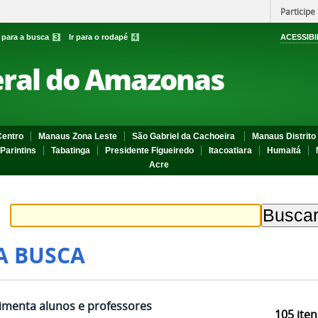
Participe
r para a busca
3
Ir para o rodapé
4
ACESSIBI
eral do Amazonas
entro
Manaus Zona Leste
São Gabriel da Cachoeira
Manaus Distrito 
Parintins
Tabatinga
Presidente Figueiredo
Itacoatiara
Humaitá
Acre
A BUSCA
imenta alunos e professores
105
iten