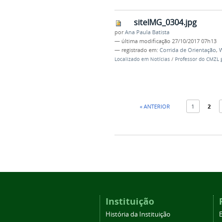
siteIMG_0304.jpg
por
Ana Paula Batista
—
última modificação
27/10/2017 07h13
— registrado em:
Corrida de Orientação
,
W
Localizado em
Notícias
/
Professor do CMZL 
« ANTERIOR
1
2
Instituição
História da Instituição