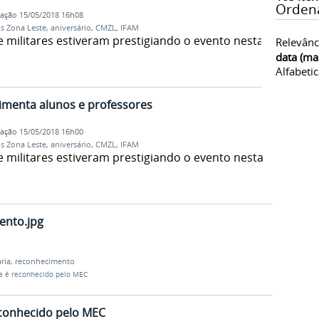
Orden
cação
15/05/2018 16h08
 Zona Leste
,
aniversário
,
CMZL
,
IFAM
 e militares estiveram prestigiando o evento nesta
Relevânc
data (ma
Alfabeti
imenta alunos e professores
cação
15/05/2018 16h00
 Zona Leste
,
aniversário
,
CMZL
,
IFAM
 e militares estiveram prestigiando o evento nesta
ento.jpg
ria
,
reconhecimento
ia é reconhecido pelo MEC
econhecido pelo MEC