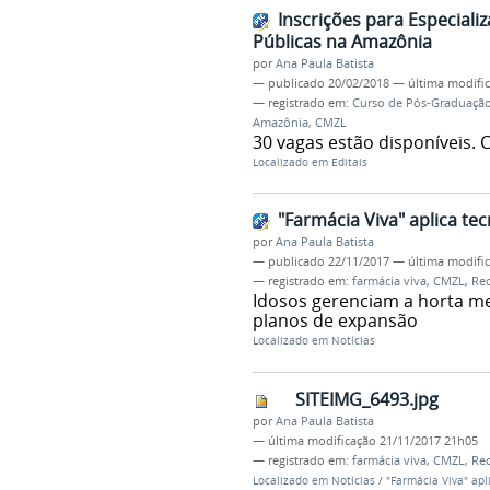
Inscrições para Especiali
Públicas na Amazônia
por
Ana Paula Batista
—
publicado
20/02/2018
—
última modifi
— registrado em:
Curso de Pós-Graduação 
Amazônia
,
CMZL
30 vagas estão disponíveis.
Localizado em
Editais
"Farmácia Viva" aplica t
por
Ana Paula Batista
—
publicado
22/11/2017
—
última modifi
— registrado em:
farmácia viva
,
CMZL
,
Red
Idosos gerenciam a horta me
planos de expansão
Localizado em
Notícias
SITEIMG_6493.jpg
por
Ana Paula Batista
—
última modificação
21/11/2017 21h05
— registrado em:
farmácia viva
,
CMZL
,
Red
Localizado em
Notícias
/
"Farmácia Viva" ap