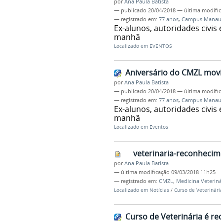
por
Ana Paula Batista
—
publicado
20/04/2018
—
última modifi
— registrado em:
77 anos
,
Campus Manaus
Ex-alunos, autoridades civis
manhã
Localizado em
EVENTOS
Aniversário do CMZL mov
por
Ana Paula Batista
—
publicado
20/04/2018
—
última modifi
— registrado em:
77 anos
,
Campus Manaus
Ex-alunos, autoridades civis
manhã
Localizado em
Eventos
veterinaria-reconhecim
por
Ana Paula Batista
—
última modificação
09/03/2018 11h25
— registrado em:
CMZL
,
Medicina Veteriná
Localizado em
Notícias
/
Curso de Veterinár
Curso de Veterinária é r