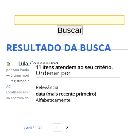
RESULTADO DA BUSCA
Lula_Connepi.jpg
11
itens atendem ao seu critério.
por
Ana Paula Batista
Ordenar por
—
última modificação
01/12/2015 08h49
— registrado em:
Connepi 2015
,
IFAC
,
Rio Branco-
Relevância
AC
Localizado em
Notícias
/
Ex-presidente Lula participa
data (mais recente primeiro)
da abertura do X Connepi
Alfabeticamente
« ANTERIOR
1
2