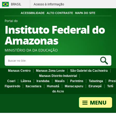
BRASIL
Acesso à informação
ACESSIBILIDADE
ALTO CONTRASTE
MAPA DO SITE
Portal do
Instituto Federal do
Amazonas
MINISTÉRIO DA DA EDUCAÇÃO
Search Site
Sea
Manaus Centro
Manaus Zona Leste
São Gabriel da Cachoeira
Manaus Distrito Industrial
Coari
Lábrea
Iranduba
Maués
Parintins
Tabatinga
Pres
Figueiredo
Itacoatiara
Humaitá
Manacapuru
Eirunepé
Tefé
do Acre