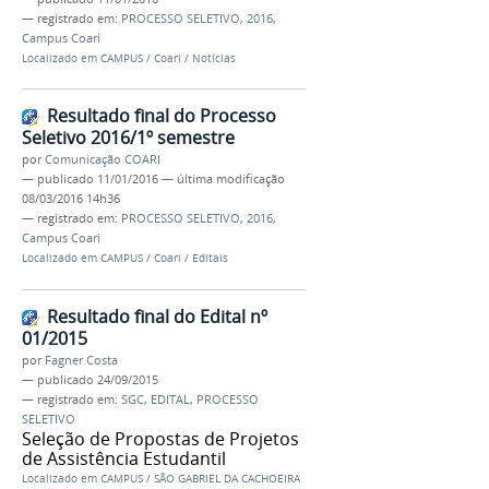
— registrado em:
PROCESSO SELETIVO
,
2016
,
Campus Coari
Localizado em
CAMPUS
/
Coari
/
Notícias
Resultado final do Processo
Seletivo 2016/1º semestre
por
Comunicação COARI
—
publicado
11/01/2016
—
última modificação
08/03/2016 14h36
— registrado em:
PROCESSO SELETIVO
,
2016
,
Campus Coari
Localizado em
CAMPUS
/
Coari
/
Editais
Resultado final do Edital nº
01/2015
por
Fagner Costa
—
publicado
24/09/2015
— registrado em:
SGC
,
EDITAL
,
PROCESSO
SELETIVO
Seleção de Propostas de Projetos
de Assistência Estudantil
Localizado em
CAMPUS
/
SÃO GABRIEL DA CACHOEIRA