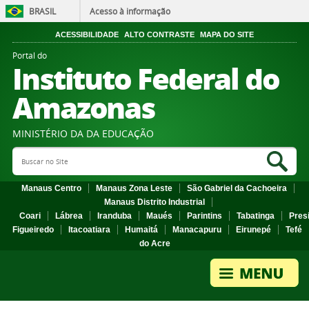
BRASIL
Acesso à informação
ACESSIBILIDADE
ALTO CONTRASTE
MAPA DO SITE
Portal do
Instituto Federal do
Amazonas
MINISTÉRIO DA DA EDUCAÇÃO
Search Site
Sea
Manaus Centro
Manaus Zona Leste
São Gabriel da Cachoeira
Manaus Distrito Industrial
Coari
Lábrea
Iranduba
Maués
Parintins
Tabatinga
Pres
Figueiredo
Itacoatiara
Humaitá
Manacapuru
Eirunepé
Tefé
do Acre