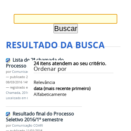
RESULTADO DA BUSCA
Lista de 2ª chamada do
24
itens atendem ao seu critério.
Processo Seletivo 2016/1
Ordenar por
por
Comunicação COARI
—
publicado
27/01/2016
—
última modificação
Relevância
08/03/2016 14h36
— registrado em:
PROCESSO SELETIVO
data (mais recente primeiro)
,
2ª
Chamada
,
2016
,
Campus Coari
Alfabeticamente
Localizado em
CAMPUS
/
Coari
/
Editais
Resultado final do Processo
Seletivo 2016/1º semestre
por
Comunicação COARI
—
publicado
11/01/2016