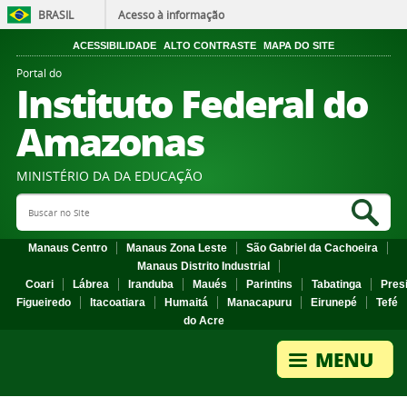
BRASIL
Acesso à informação
ACESSIBILIDADE
ALTO CONTRASTE
MAPA DO SITE
Portal do
Instituto Federal do
Amazonas
MINISTÉRIO DA DA EDUCAÇÃO
Search Site
Sea
Manaus Centro
Manaus Zona Leste
São Gabriel da Cachoeira
Manaus Distrito Industrial
Coari
Lábrea
Iranduba
Maués
Parintins
Tabatinga
Pres
Figueiredo
Itacoatiara
Humaitá
Manacapuru
Eirunepé
Tefé
do Acre