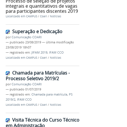
Processo de seleção de projetos
integrais e quantitativos de vagas
para participantes discentes 2019
Localizado em
CAMPUS
/
Coari
/
Notícias
Superação e Dedicação
por
Comunicação COARI
—
publicado
23/08/2019
—
última modificação
23/08/2019 18h07
— registrado em:
JIFAM 2019
,
IFAM CCO
Localizado em
CAMPUS
/
Coari
/
Notícias
Chamada para Matrículas -
Processo Seletivo 2019/2
por
Comunicação COARI
—
publicado
01/07/2019
— registrado em:
Chamada para matrícula
,
PS
2019/2
,
IFAM CCO
Localizado em
CAMPUS
/
Coari
/
Notícias
Visita Técnica do Curso Técnico
em Administração