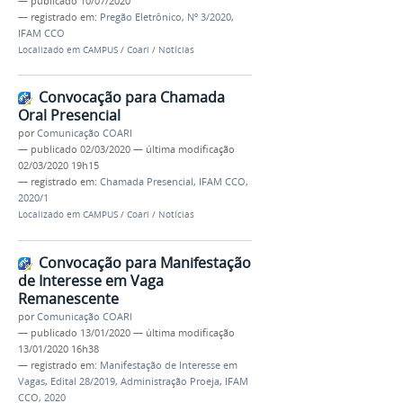
—
publicado
10/07/2020
— registrado em:
Pregão Eletrônico
,
Nº 3/2020
,
IFAM CCO
Localizado em
CAMPUS
/
Coari
/
Notícias
Convocação para Chamada
Oral Presencial
por
Comunicação COARI
—
publicado
02/03/2020
—
última modificação
02/03/2020 19h15
— registrado em:
Chamada Presencial
,
IFAM CCO
,
2020/1
Localizado em
CAMPUS
/
Coari
/
Notícias
Convocação para Manifestação
de Interesse em Vaga
Remanescente
por
Comunicação COARI
—
publicado
13/01/2020
—
última modificação
13/01/2020 16h38
— registrado em:
Manifestação de Interesse em
Vagas
,
Edital 28/2019
,
Administração Proeja
,
IFAM
CCO
,
2020