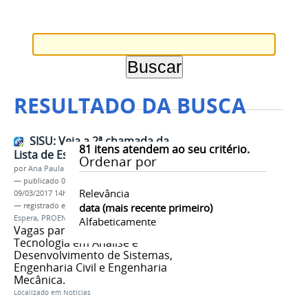
RESULTADO DA BUSCA
SISU: Veja a 2ª chamada da
81
itens atendem ao seu critério.
Lista de Espera do IFAM
Ordenar por
por
Ana Paula Batista
—
publicado
09/03/2017
—
última modificação
Relevância
09/03/2017 14h30
— registrado em:
Edital 08/2017
data (mais recente primeiro)
,
SiSU
,
Lista de
Espera
,
PROEN
Alfabeticamente
Vagas para os cursos de
Tecnologia em Análise e
Desenvolvimento de Sistemas,
Engenharia Civil e Engenharia
Mecânica.
Localizado em
Notícias