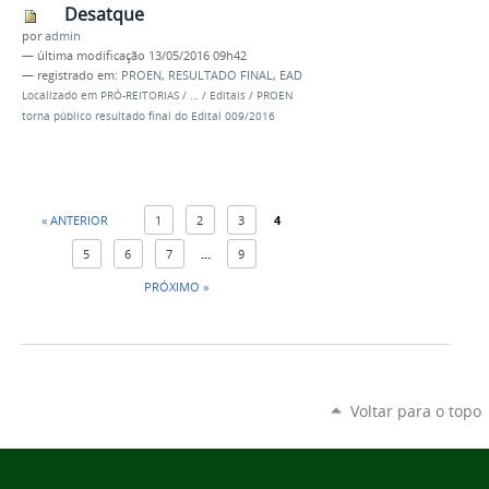
Desatque
por
admin
—
última modificação
13/05/2016 09h42
— registrado em:
PROEN
,
RESULTADO FINAL
,
EAD
Localizado em
PRÓ-REITORIAS
/
…
/
Editais
/
PROEN
torna público resultado final do Edital 009/2016
« ANTERIOR
1
2
3
4
5
6
7
...
9
PRÓXIMO »
Voltar para o topo