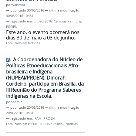
por
vanessa
—
publicado
30/05/2016
—
última modificação
30/05/2016 10h31
— registrado em:
Enped 2016
,
Campus Parintins
,
PROEN
Este ano, o evento ocorrerá nos
dias 30 de maio a 03 de junho.
Localizado em
Notícias
A Coordenadora do Núcleo de
Políticas Etnoeducacionais Afro-
brasileira e Indígena
(NUPEAI/PROEN), Dinorah
Cordeiro, participa em Brasília, da
III Reunião do Programa Saberes
Indígenas na Escola.
por
admin
—
publicado
20/05/2016
—
última modificação
20/05/2016 10h31
— registrado em:
IFAM
,
PROEN
Localizado em
PRÓ-REITORIAS
/
Ensino
/
Notícias