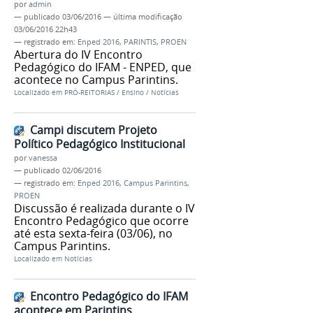
por
admin
—
publicado
03/06/2016
—
última modificação
03/06/2016 22h43
— registrado em:
Enped 2016
,
PARINTIS
,
PROEN
Abertura do IV Encontro
Pedagógico do IFAM - ENPED, que
acontece no Campus Parintins.
Localizado em
PRÓ-REITORIAS
/
Ensino
/
Notícias
Campi discutem Projeto
Político Pedagógico Institucional
por
vanessa
—
publicado
02/06/2016
— registrado em:
Enped 2016
,
Campus Parintins
,
PROEN
Discussão é realizada durante o IV
Encontro Pedagógico que ocorre
até esta sexta-feira (03/06), no
Campus Parintins.
Localizado em
Notícias
Encontro Pedagógico do IFAM
acontece em Parintins