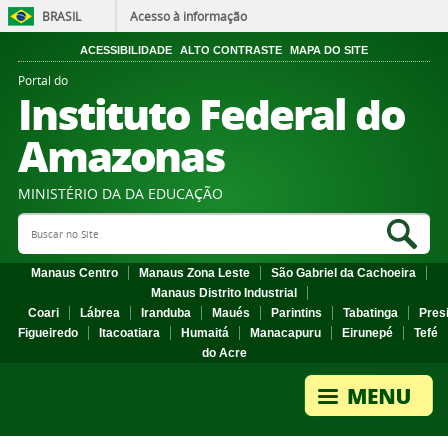
BRASIL
Acesso à informação
ACESSIBILIDADE
ALTO CONTRASTE
MAPA DO SITE
Portal do
Instituto Federal do
Amazonas
MINISTÉRIO DA DA EDUCAÇÃO
Search Site
Sea
Manaus Centro
Manaus Zona Leste
São Gabriel da Cachoeira
Manaus Distrito Industrial
Coari
Lábrea
Iranduba
Maués
Parintins
Tabatinga
Pres
Figueiredo
Itacoatiara
Humaitá
Manacapuru
Eirunepé
Tefé
do Acre