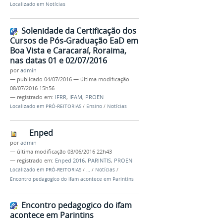
Localizado em
Notícias
Solenidade da Certificação dos
Cursos de Pós-Graduação EaD em
Boa Vista e Caracaraí, Roraima,
nas datas 01 e 02/07/2016
por
admin
—
publicado
04/07/2016
—
última modificação
08/07/2016 15h56
— registrado em:
IFRR
,
IFAM
,
PROEN
Localizado em
PRÓ-REITORIAS
/
Ensino
/
Notícias
Enped
por
admin
—
última modificação
03/06/2016 22h43
— registrado em:
Enped 2016
,
PARINTIS
,
PROEN
Localizado em
PRÓ-REITORIAS
/
…
/
Notícias
/
Encontro pedagogico do ifam acontece em Parintins
Encontro pedagogico do ifam
acontece em Parintins