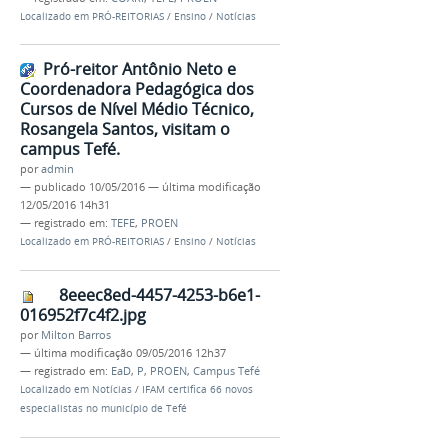
Localizado em
PRÓ-REITORIAS
/
Ensino
/
Notícias
Pró-reitor Antônio Neto e
Coordenadora Pedagógica dos
Cursos de Nível Médio Técnico,
Rosangela Santos, visitam o
campus Tefé.
por
admin
—
publicado
10/05/2016
—
última modificação
12/05/2016 14h31
— registrado em:
TEFE
,
PROEN
Localizado em
PRÓ-REITORIAS
/
Ensino
/
Notícias
8eeec8ed-4457-4253-b6e1-
016952f7c4f2.jpg
por
Milton Barros
—
última modificação
09/05/2016 12h37
— registrado em:
EaD
,
P
,
PROEN
,
Campus Tefé
Localizado em
Notícias
/
IFAM certifica 66 novos
especialistas no município de Tefé