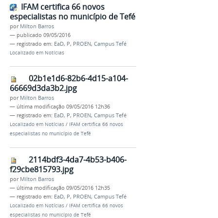
IFAM certifica 66 novos
especialistas no município de Tefé
por
Milton Barros
—
publicado
09/05/2016
— registrado em:
EaD
,
P
,
PROEN
,
Campus Tefé
Localizado em
Notícias
02b1e1d6-82b6-4d15-a104-
66669d3da3b2.jpg
por
Milton Barros
—
última modificação
09/05/2016 12h36
— registrado em:
EaD
,
P
,
PROEN
,
Campus Tefé
Localizado em
Notícias
/
IFAM certifica 66 novos
especialistas no município de Tefé
2114bdf3-4da7-4b53-b406-
f29cbe815793.jpg
por
Milton Barros
—
última modificação
09/05/2016 12h35
— registrado em:
EaD
,
P
,
PROEN
,
Campus Tefé
Localizado em
Notícias
/
IFAM certifica 66 novos
especialistas no município de Tefé