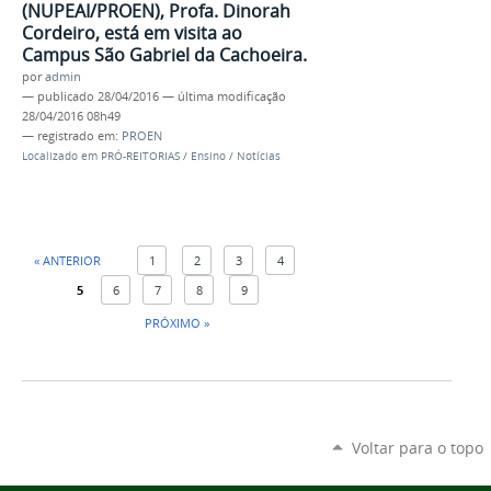
(NUPEAI/PROEN), Profa. Dinorah
Cordeiro, está em visita ao
Campus São Gabriel da Cachoeira.
por
admin
—
publicado
28/04/2016
—
última modificação
28/04/2016 08h49
— registrado em:
PROEN
Localizado em
PRÓ-REITORIAS
/
Ensino
/
Notícias
« ANTERIOR
1
2
3
4
5
6
7
8
9
PRÓXIMO »
Voltar para o topo