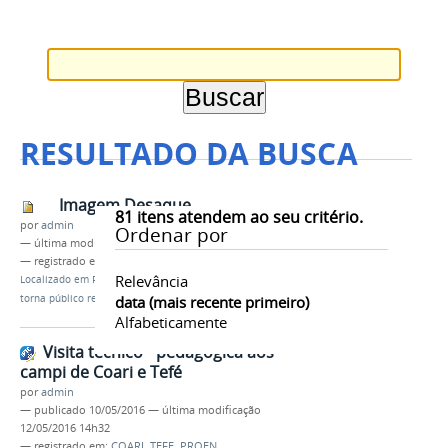
RESULTADO DA BUSCA
Imagem Desaque
81
itens atendem ao seu critério.
por
admin
Ordenar por
—
última modificação
13/05/2016 09h42
— registrado em:
PROEN
,
RESULTADO FINAL
,
EAD
Relevância
Localizado em
PRÓ-REITORIAS
/
…
/
Editais
/
PROEN
torna público resultado final do Edital 009/2016
data (mais recente primeiro)
Alfabeticamente
Visita técnico - pedagógica aos
campi de Coari e Tefé
por
admin
—
publicado
10/05/2016
—
última modificação
12/05/2016 14h32
— registrado em:
COARI
,
TEFE
,
PROEN