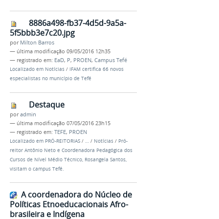
8886a498-fb37-4d5d-9a5a-
5f5bbb3e7c20.jpg
por
Milton Barros
—
última modificação
09/05/2016 12h35
— registrado em:
EaD
,
P
,
PROEN
,
Campus Tefé
Localizado em
Notícias
/
IFAM certifica 66 novos
especialistas no município de Tefé
Destaque
por
admin
—
última modificação
07/05/2016 23h15
— registrado em:
TEFE
,
PROEN
Localizado em
PRÓ-REITORIAS
/
…
/
Notícias
/
Pró-
reitor Antônio Neto e Coordenadora Pedagógica dos
Cursos de Nível Médio Técnico, Rosangela Santos,
visitam o campus Tefé.
A coordenadora do Núcleo de
Políticas Etnoeducacionais Afro-
brasileira e Indígena