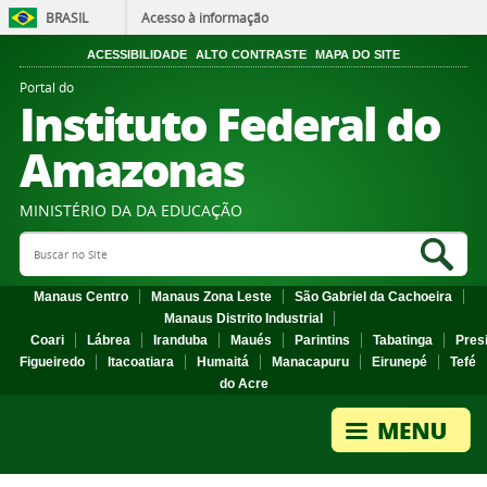
BRASIL
Acesso à informação
ACESSIBILIDADE
ALTO CONTRASTE
MAPA DO SITE
Portal do
Instituto Federal do
Amazonas
MINISTÉRIO DA DA EDUCAÇÃO
Search Site
Sea
Manaus Centro
Manaus Zona Leste
São Gabriel da Cachoeira
Manaus Distrito Industrial
Coari
Lábrea
Iranduba
Maués
Parintins
Tabatinga
Pres
Figueiredo
Itacoatiara
Humaitá
Manacapuru
Eirunepé
Tefé
do Acre