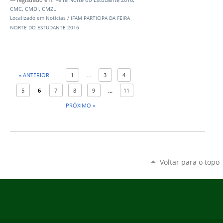
— registrado em:
Feira Norte do Estudante 2016
,
CMC
,
CMDI
,
CMZL
Localizado em
Notícias
/
IFAM PARTICIPA DA FEIRA
NORTE DO ESTUDANTE 2016
« ANTERIOR
1
...
3
4
5
6
7
8
9
...
11
PRÓXIMO »
Voltar para o topo