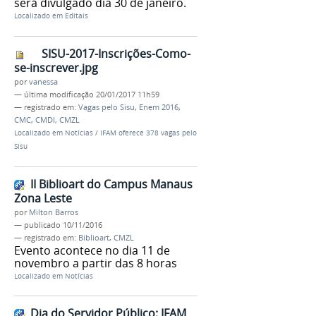
será divulgado dia 30 de janeiro.
Localizado em
Editais
SISU-2017-Inscrições-Como-
se-inscrever.jpg
por
vanessa
—
última modificação
20/01/2017 11h59
— registrado em:
Vagas pelo Sisu
,
Enem 2016
,
CMC
,
CMDI
,
CMZL
Localizado em
Notícias
/
IFAM oferece 378 vagas pelo
Sisu
II Biblioart do Campus Manaus
Zona Leste
por
Milton Barros
—
publicado
10/11/2016
— registrado em:
Biblioart
,
CMZL
Evento acontece no dia 11 de
novembro a partir das 8 horas
Localizado em
Notícias
Dia do Servidor Público: IFAM