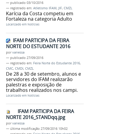
—
publicado
03/10/2016
— registrado em:
Atletismo IFAM
,
JIF
,
CMZL
Karícia da Costa competiu em
Fortaleza na categoria Adulto
Localizado em
Notícias
IFAM PARTICIPA DA FEIRA
NORTE DO ESTUDANTE 2016
por
vanessa
—
publicado
27/09/2016
— registrado em:
Feira Norte do Estudante 2016
,
CMC
,
CMDI
,
CMZL
De 28 a 30 de setembro, alunos e
servidores do IFAM realizarão
palestras e exposição de
trabalhos realizados nos campi.
Localizado em
Notícias
IFAM PARTICIPA DA FEIRA
NORTE 2016_STANDqq.jpg
por
vanessa
—
última modificação
27/09/2016 10h02