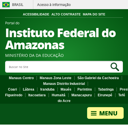
BRASIL
Acesso à informação
ACESSIBILIDADE
ALTO CONTRASTE
MAPA DO SITE
Portal do
Instituto Federal do
Amazonas
MINISTÉRIO DA DA EDUCAÇÃO
Search Site
Sea
Manaus Centro
Manaus Zona Leste
São Gabriel da Cachoeira
Manaus Distrito Industrial
Coari
Lábrea
Iranduba
Maués
Parintins
Tabatinga
Pres
Figueiredo
Itacoatiara
Humaitá
Manacapuru
Eirunepé
Tefé
do Acre