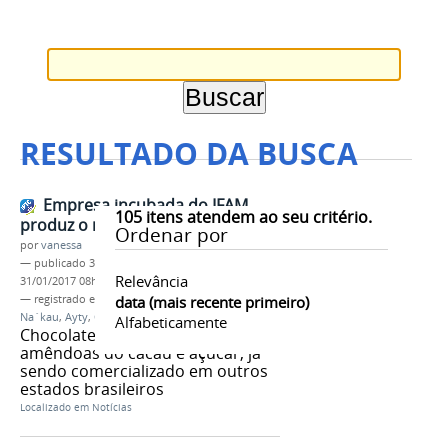
RESULTADO DA BUSCA
Empresa incubada do IFAM
105
itens atendem ao seu critério.
produz o mais puro chocolate
Ordenar por
por
vanessa
—
publicado
31/01/2017
—
última modificação
Relevância
31/01/2017 08h10
— registrado em:
Empresas Incubada
data (mais recente primeiro)
,
Na Floresta
,
Na´kau
,
Ayty
,
CMZL
,
chocolate
Alfabeticamente
Chocolate é produzido a partir de
amêndoas do cacau e açúcar, já
sendo comercializado em outros
estados brasileiros
Localizado em
Notícias