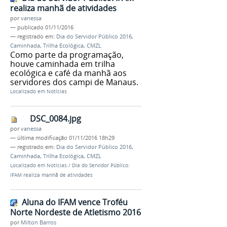
realiza manhã de atividades
por
vanessa
—
publicado
01/11/2016
— registrado em:
Dia do Servidor Público 2016
,
Caminhada
,
Trilha Ecológica
,
CMZL
Como parte da programação,
houve caminhada em trilha
ecológica e café da manhã aos
servidores dos campi de Manaus.
Localizado em
Notícias
DSC_0084.jpg
por
vanessa
—
última modificação
01/11/2016 18h29
— registrado em:
Dia do Servidor Público 2016
,
Caminhada
,
Trilha Ecológica
,
CMZL
Localizado em
Notícias
/
Dia do Servidor Público:
IFAM realiza manhã de atividades
Aluna do IFAM vence Troféu
Norte Nordeste de Atletismo 2016
por
Milton Barros