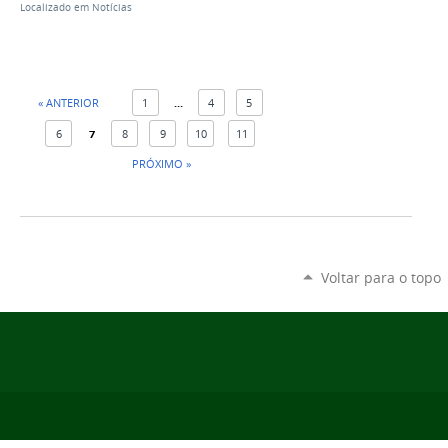
Localizado em
Notícias
« ANTERIOR
1
...
4
5
6
7
8
9
10
11
PRÓXIMO »
Voltar para o topo