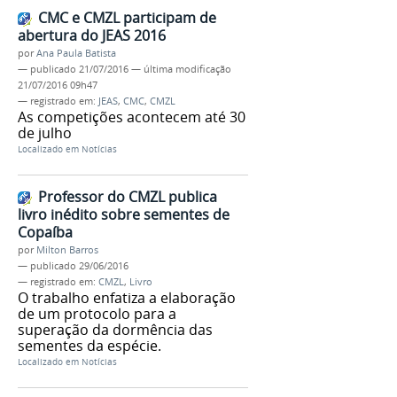
CMC e CMZL participam de
abertura do JEAS 2016
por
Ana Paula Batista
—
publicado
21/07/2016
—
última modificação
21/07/2016 09h47
— registrado em:
JEAS
,
CMC
,
CMZL
As competições acontecem até 30
de julho
Localizado em
Notícias
Professor do CMZL publica
livro inédito sobre sementes de
Copaíba
por
Milton Barros
—
publicado
29/06/2016
— registrado em:
CMZL
,
Livro
O trabalho enfatiza a elaboração
de um protocolo para a
superação da dormência das
sementes da espécie.
Localizado em
Notícias