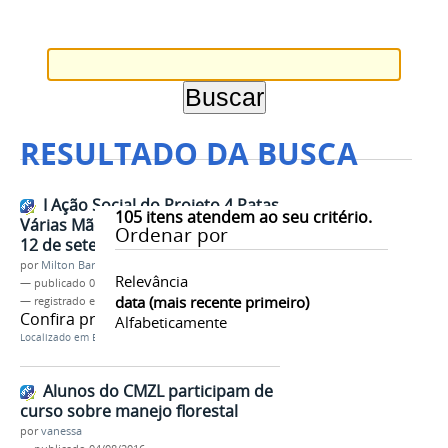
RESULTADO DA BUSCA
I Ação Social do Projeto 4 Patas
105
itens atendem ao seu critério.
Várias Mãos Amigas acontece dia
Ordenar por
12 de setembro no IFAM CMZL
por
Milton Barros
Relevância
—
publicado
09/09/2016
data (mais recente primeiro)
— registrado em:
CMZL
,
Medicina Veterinária
Confira programação
Alfabeticamente
Localizado em
EVENTOS
Alunos do CMZL participam de
curso sobre manejo florestal
por
vanessa