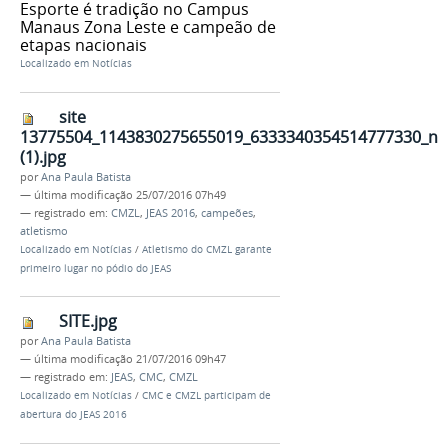
Esporte é tradição no Campus
Manaus Zona Leste e campeão de
etapas nacionais
Localizado em
Notícias
site
13775504_1143830275655019_6333340354514777330_n
(1).jpg
por
Ana Paula Batista
—
última modificação
25/07/2016 07h49
— registrado em:
CMZL
,
JEAS 2016
,
campeões
,
atletismo
Localizado em
Notícias
/
Atletismo do CMZL garante
primeiro lugar no pódio do JEAS
SITE.jpg
por
Ana Paula Batista
—
última modificação
21/07/2016 09h47
— registrado em:
JEAS
,
CMC
,
CMZL
Localizado em
Notícias
/
CMC e CMZL participam de
abertura do JEAS 2016