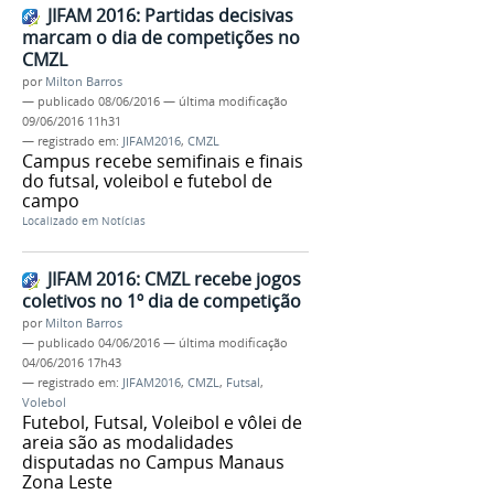
JIFAM 2016: Partidas decisivas
marcam o dia de competições no
CMZL
por
Milton Barros
—
publicado
08/06/2016
—
última modificação
09/06/2016 11h31
— registrado em:
JIFAM2016
,
CMZL
Campus recebe semifinais e finais
do futsal, voleibol e futebol de
campo
Localizado em
Notícias
JIFAM 2016: CMZL recebe jogos
coletivos no 1º dia de competição
por
Milton Barros
—
publicado
04/06/2016
—
última modificação
04/06/2016 17h43
— registrado em:
JIFAM2016
,
CMZL
,
Futsal
,
Volebol
Futebol, Futsal, Voleibol e vôlei de
areia são as modalidades
disputadas no Campus Manaus
Zona Leste