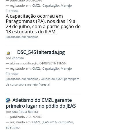
—
publicado
04/08/2016
— registrado em:
CMZL
,
Capaitação
,
Manejo
Florestal
A capacitação ocorreu em
Paragominas (PA), nos dias 19 a
29 de julho, com a participação de
18 estudantes do IFAM.
Localizado em
Notícias
DSC_5451alterada.jpg
por
vanessa
—
última modificação
04/08/2016 11h56
— registrado em:
CMZL
,
Capaitação
,
Manejo
Florestal
Localizado em
Notícias
/
Alunos do CMZL participam
de curso sobre manejo florestal
Atletismo do CMZL garante
primeiro lugar no pódio do JEAS
por
Ana Paula Batista
—
publicado
25/07/2016
— registrado em:
CMZL
,
JEAS 2016
,
campeões
,
atletismo