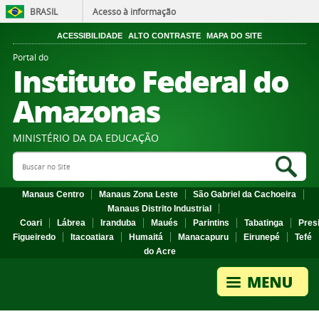
BRASIL
Acesso à informação
ACESSIBILIDADE
ALTO CONTRASTE
MAPA DO SITE
Portal do
Instituto Federal do
Amazonas
MINISTÉRIO DA DA EDUCAÇÃO
Search Site
Sea
Manaus Centro
Manaus Zona Leste
São Gabriel da Cachoeira
Manaus Distrito Industrial
Coari
Lábrea
Iranduba
Maués
Parintins
Tabatinga
Pres
Figueiredo
Itacoatiara
Humaitá
Manacapuru
Eirunepé
Tefé
do Acre