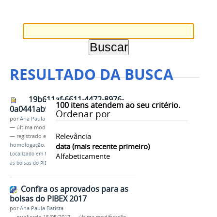
RESULTADO DA BUSCA
19b611af-6611-4472-8976-
100
itens atendem ao seu critério.
0a0441ab9685.jpeg
Ordenar por
por
Ana Paula Batista
—
última modificação
15/05/2017 17h30
Relevância
— registrado em:
PROEX
,
PIBEX 2017
,
homologação
,
resultado final
data (mais recente primeiro)
Localizado em
Notícias
/
Confira os aprovados para
Alfabeticamente
as bolsas do PIBEX 2017
Confira os aprovados para as
bolsas do PIBEX 2017
por
Ana Paula Batista
—
publicado
15/05/2017
—
última modificação