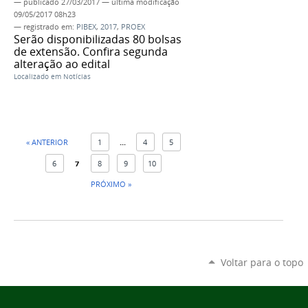
—
publicado
27/03/2017
—
última modificação
09/05/2017 08h23
— registrado em:
PIBEX
,
2017
,
PROEX
Serão disponibilizadas 80 bolsas
de extensão. Confira segunda
alteração ao edital
Localizado em
Notícias
« ANTERIOR
1
...
4
5
6
7
8
9
10
PRÓXIMO »
Voltar para o topo