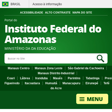
BRASIL
Acesso à informação
ACESSIBILIDADE
ALTO CONTRASTE
MAPA DO SITE
Portal do
Instituto Federal do
Amazonas
MINISTÉRIO DA DA EDUCAÇÃO
Search Site
Sea
Manaus Centro
Manaus Zona Leste
São Gabriel da Cachoeira
Manaus Distrito Industrial
Coari
Lábrea
Iranduba
Maués
Parintins
Tabatinga
Pres
Figueiredo
Itacoatiara
Humaitá
Manacapuru
Eirunepé
Tefé
do Acre