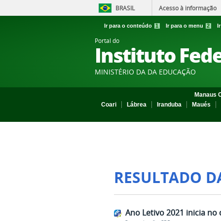
BRASIL
Acesso à informação
Ir para o conteúdo
1
Ir para o menu
2
I
Portal do
Instituto Fed
MINISTÉRIO DA DA EDUCAÇÃO
Manaus C
Coari
Lábrea
Iranduba
Maués
RESULTADO D
Ano Letivo 2021 inicia no