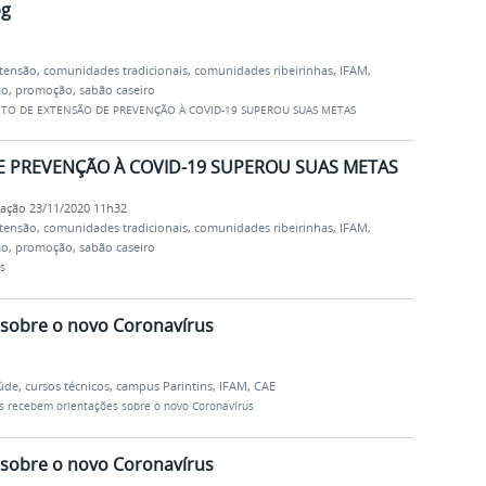
pg
xtensão
,
comunidades tradicionais
,
comunidades ribeirinhas
,
IFAM
,
ão
,
promoção
,
sabão caseiro
ETO DE EXTENSÃO DE PREVENÇÃO À COVID-19 SUPEROU SUAS METAS
E PREVENÇÃO À COVID-19 SUPEROU SUAS METAS
cação
23/11/2020 11h32
xtensão
,
comunidades tradicionais
,
comunidades ribeirinhas
,
IFAM
,
ão
,
promoção
,
sabão caseiro
s
 sobre o novo Coronavírus
aúde
,
cursos técnicos
,
campus Parintins
,
IFAM
,
CAE
s recebem orientações sobre o novo Coronavírus
 sobre o novo Coronavírus