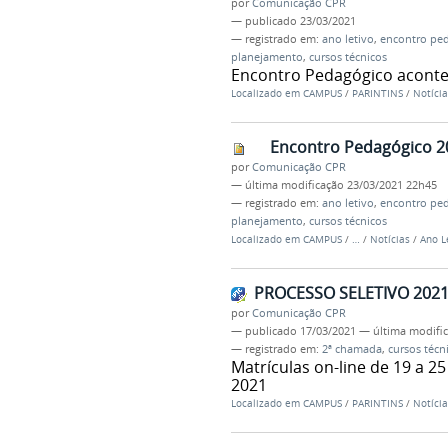
por
Comunicação CPR
—
publicado
23/03/2021
— registrado em:
ano letivo
,
encontro pe
planejamento
,
cursos técnicos
Encontro Pedagógico acontec
Localizado em
CAMPUS
/
PARINTINS
/
Notícia
Encontro Pedagógico 2
por
Comunicação CPR
—
última modificação
23/03/2021 22h45
— registrado em:
ano letivo
,
encontro pe
planejamento
,
cursos técnicos
Localizado em
CAMPUS
/
…
/
Notícias
/
Ano L
PROCESSO SELETIVO 2021.
por
Comunicação CPR
—
publicado
17/03/2021
—
última modifi
— registrado em:
2ª chamada
,
cursos técn
Matrículas on-line de 19 a 2
2021
Localizado em
CAMPUS
/
PARINTINS
/
Notícia