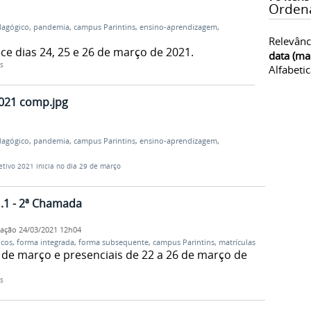
Orden
dagógico
,
pandemia
,
campus Parintins
,
ensino-aprendizagem
,
Relevânc
e dias 24, 25 e 26 de março de 2021.
data (ma
s
Alfabeti
021 comp.jpg
dagógico
,
pandemia
,
campus Parintins
,
ensino-aprendizagem
,
etivo 2021 inicia no dia 29 de março
1 - 2ª Chamada
cação
24/03/2021 12h04
icos
,
forma integrada
,
forma subsequente
,
campus Parintins
,
matrículas
5 de março e presenciais de 22 a 26 de março de
s