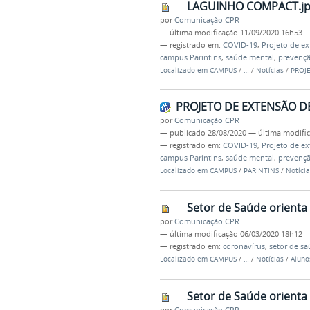
LAGUINHO COMPACT.j
por
Comunicação CPR
—
última modificação
11/09/2020 16h53
— registrado em:
COVID-19
,
Projeto de e
campus Parintins
,
saúde mental
,
prevenç
Localizado em
CAMPUS
/
…
/
Notícias
/
PROJ
PROJETO DE EXTENSÃO D
por
Comunicação CPR
—
publicado
28/08/2020
—
última modifi
— registrado em:
COVID-19
,
Projeto de e
campus Parintins
,
saúde mental
,
prevenç
Localizado em
CAMPUS
/
PARINTINS
/
Notícia
Setor de Saúde orienta
por
Comunicação CPR
—
última modificação
06/03/2020 18h12
— registrado em:
coronavírus
,
setor de s
Localizado em
CAMPUS
/
…
/
Notícias
/
Aluno
Setor de Saúde orienta
por
Comunicação CPR