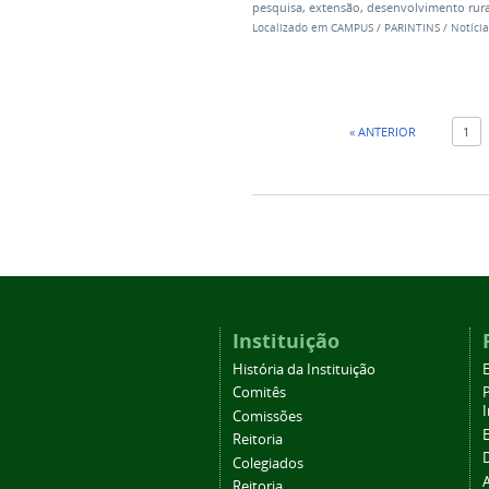
pesquisa
,
extensão
,
desenvolvimento rura
Localizado em
CAMPUS
/
PARINTINS
/
Notícia
« ANTERIOR
1
Instituição
História da Instituição
Comitês
Comissões
Reitoria
Colegiados
Reitoria