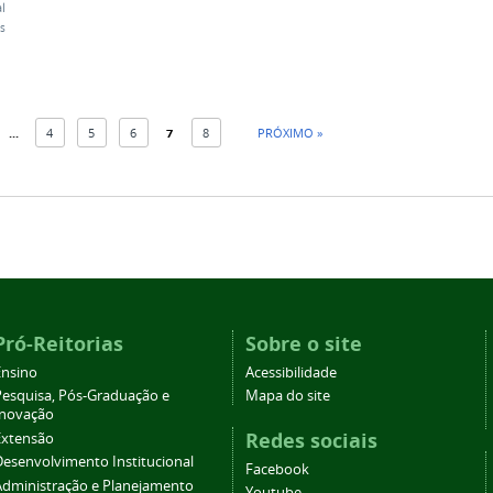
l
s
...
4
5
6
7
8
PRÓXIMO »
Pró-Reitorias
Sobre o site
Ensino
Acessibilidade
Pesquisa, Pós-Graduação e
Mapa do site
Inovação
Redes sociais
Extensão
Desenvolvimento Institucional
Facebook
Administração e Planejamento
Youtube