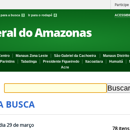
Participe
r para a busca
3
Ir para o rodapé
4
ACESSIBI
eral do Amazonas
entro
Manaus Zona Leste
São Gabriel da Cachoeira
Manaus Distrito 
Parintins
Tabatinga
Presidente Figueiredo
Itacoatiara
Humaitá
Acre
A BUSCA
 dia 29 de março
78
itens