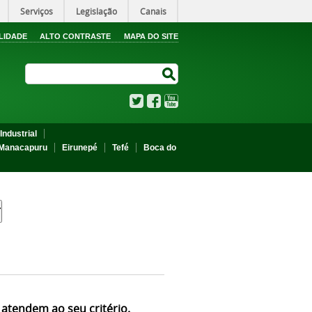
Serviços
Legislação
Canais
LIDADE
ALTO CONTRASTE
MAPA DO SITE
Search Site
Search Site
Twitter
Facebook
YouTube
Industrial
Manacapuru
Eirunepé
Tefé
Boca do
 atendem ao seu critério.