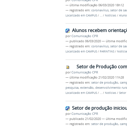
—
última modificação
06/03/2020 18h12
— registrado em:
coronavírus
,
setor de s
Localizado em
CAMPUS
/
…
/
Notícias
/
Aluno
Alunos recebem orientaç
por
Comunicação CPR
—
publicado
06/03/2020
—
última modifi
— registrado em:
coronavírus
,
setor de s
Localizado em
CAMPUS
/
PARINTINS
/
Notícia
Setor de Produção com
por
Comunicação CPR
—
última modificação
21/02/2020 11h28
— registrado em:
setor de produção
,
camp
pesquisa
,
extensão
,
desenvolvimento rura
Localizado em
CAMPUS
/
…
/
Notícias
/
Setor
Setor de produção iniciou
por
Comunicação CPR
—
publicado
21/02/2020
—
última modifi
— registrado em:
setor de produção
,
camp