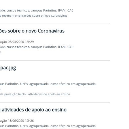
aúde
,
cursos técnicos
,
campus Parintins
,
IFAM
,
CAE
s recebem orientações sobre o novo Coronavírus
ões sobre o novo Coronavírus
cação
06/03/2020 18h29
aúde
,
cursos técnicos
,
campus Parintins
,
IFAM
,
CAE
s
pac.jpg
us Parintins
,
UEPs
,
agropecuária
,
curso técnico em agropecuária
,
l
 de produção iniciou atividades de apoio ao ensino
 atividades de apoio ao ensino
cação
15/06/2020 12h26
us Parintins
,
UEPs
,
agropecuária
,
curso técnico em agropecuária
,