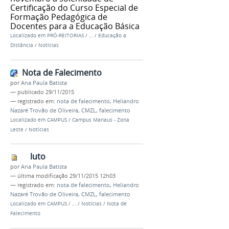
Certificação do Curso Especial de
Formação Pedagógica de
Docentes para a Educação Básica
Localizado em
PRÓ-REITORIAS
/
…
/
Educação a
Distância
/
Notícias
Nota de Falecimento
por
Ana Paula Batista
—
publicado
29/11/2015
— registrado em:
nota de falecimento
,
Heliandro
Nazaré Trovão de Oliveira
,
CMZL
,
falecimento
Localizado em
CAMPUS
/
Campus Manaus - Zona
Leste
/
Notícias
luto
por
Ana Paula Batista
—
última modificação
29/11/2015 12h03
— registrado em:
nota de falecimento
,
Heliandro
Nazaré Trovão de Oliveira
,
CMZL
,
falecimento
Localizado em
CAMPUS
/
…
/
Notícias
/
Nota de
Falecimento