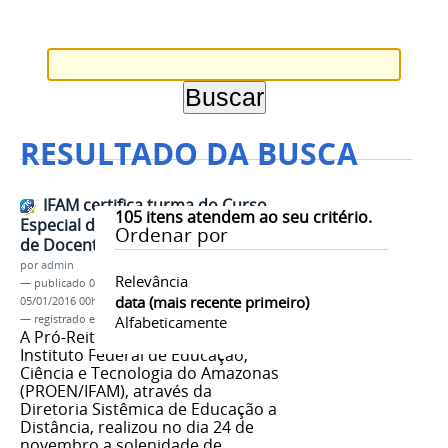
RESULTADO DA BUSCA
IFAM certifica turma do Curso
105
itens atendem ao seu critério.
Especial de Formação Pedagógica
Ordenar por
de Docentes do CMZL
por
admin
Relevância
—
publicado
05/01/2016
—
última modificação
data (mais recente primeiro)
05/01/2016 00h17
— registrado em:
EAD
Alfabeticamente
,
IFAM
,
CMZL
A Pró-Reitoria de Ensino do
Instituto Federal de Educação,
Ciência e Tecnologia do Amazonas
(PROEN/IFAM), através da
Diretoria Sistêmica de Educação a
Distância, realizou no dia 24 de
novembro a solenidade de