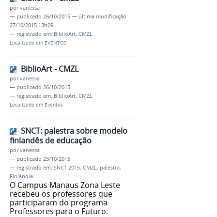
por
vanessa
—
publicado
26/10/2015
—
última modificação
27/10/2015 13h09
— registrado em:
BiblioArt
,
CMZL
Localizado em
EVENTOS
BiblioArt - CMZL
por
vanessa
—
publicado
26/10/2015
— registrado em:
BiblioArt
,
CMZL
Localizado em
Eventos
SNCT: palestra sobre modelo
finlandês de educação
por
vanessa
—
publicado
23/10/2015
— registrado em:
SNCT 2015
,
CMZL
,
palestra
,
Finlândia
O Campus Manaus Zona Leste
recebeu os professores que
participaram do programa
Professores para o Futuro.