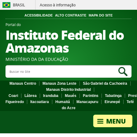
BRASIL
Acesso à informação
ACESSIBILIDADE
ALTO CONTRASTE
MAPA DO SITE
Portal do
Instituto Federal do
Amazonas
MINISTÉRIO DA DA EDUCAÇÃO
Search Site
Sea
Manaus Centro
Manaus Zona Leste
São Gabriel da Cachoeira
Manaus Distrito Industrial
Coari
Lábrea
Iranduba
Maués
Parintins
Tabatinga
Pres
Figueiredo
Itacoatiara
Humaitá
Manacapuru
Eirunepé
Tefé
do Acre