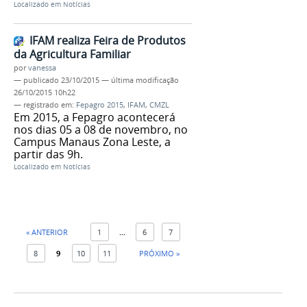
Localizado em
Notícias
IFAM realiza Feira de Produtos
da Agricultura Familiar
por
vanessa
—
publicado
23/10/2015
—
última modificação
26/10/2015 10h22
— registrado em:
Fepagro 2015
,
IFAM
,
CMZL
Em 2015, a Fepagro acontecerá
nos dias 05 a 08 de novembro, no
Campus Manaus Zona Leste, a
partir das 9h.
Localizado em
Notícias
« ANTERIOR
1
...
6
7
8
9
10
11
PRÓXIMO »