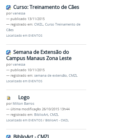
Curso: Treinamento de Cães
por
vanessa
—
publicado
13/11/2015
— registrado em:
CMZL
,
Curso Treinamento de
Cães
Localizado em
EVENTOS
Semana de Extensão do
Campus Manaus Zona Leste
por
vanessa
—
publicado
10/11/2015
— registrado em:
semana de extensão
,
CMZL
Localizado em
EVENTOS
Logo
por
Milton Barros
—
última modificação
26/10/2015 13h44
— registrado em:
BiblioArt
,
CMZL
Localizado em
EVENTOS
/
BiblioArt - CMZL
BiblioArt - CMZL