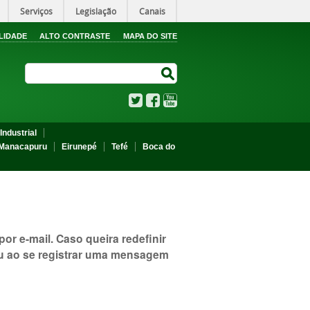
Serviços
Legislação
Canais
LIDADE
ALTO CONTRASTE
MAPA DO SITE
Search Site
Search Site
Twitter
Facebook
YouTube
Industrial
Manacapuru
Eirunepé
Tefé
Boca do
r e-mail. Caso queira redefinir
eu ao se registrar uma mensagem