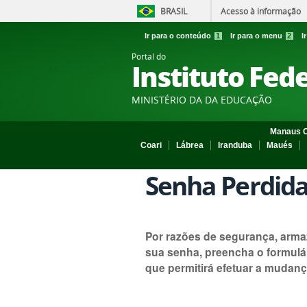
BRASIL
Acesso à informação
Ir para o conteúdo
1
Ir para o menu
2
I
Portal do
Instituto Fed
MINISTÉRIO DA DA EDUCAÇÃO
Manaus C
Coari
Lábrea
Iranduba
Maués
Senha Perdid
Por razões de segurança, arma
sua senha, preencha o formulá
que permitirá efetuar a mudanç