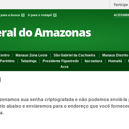
Participe
r para a busca
3
Ir para o rodapé
4
ACESSIBI
eral do Amazonas
entro
Manaus Zona Leste
São Gabriel da Cachoeira
Manaus Distrito 
Parintins
Tabatinga
Presidente Figueiredo
Itacoatiara
Humaitá
Acre
a
zenamos sua senha criptografada e não podemos enviá-la po
rio abaixo e enviaremos para o endereço que você fornec
a.