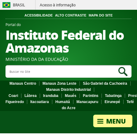
BRASIL
Acesso à informação
ACESSIBILIDADE
ALTO CONTRASTE
MAPA DO SITE
Portal do
Instituto Federal do
Amazonas
MINISTÉRIO DA DA EDUCAÇÃO
Search Site
Sea
Manaus Centro
Manaus Zona Leste
São Gabriel da Cachoeira
Manaus Distrito Industrial
Coari
Lábrea
Iranduba
Maués
Parintins
Tabatinga
Pres
Figueiredo
Itacoatiara
Humaitá
Manacapuru
Eirunepé
Tefé
do Acre